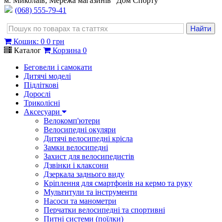
м. Миколаїв, Мережа магазинів "Дом Спорту"
(068) 555-79-41
Кошик
:
0
0 грн
Каталог
Корзина
0
Беговели і самокати
Дитячі моделі
Підліткові
Дорослі
Триколісні
Аксесуари
Велокомп'ютери
Велосипедні окуляри
Дитячі велосипедні крісла
Замки велосипедні
Захист для велосипедистів
Дзвінки і клаксони
Дзеркала заднього виду
Кріплення для смартфонів на кермо та руку
Мультитули та інструменти
Насоси та манометри
Перчатки велосипедні та спортивні
Питні системи (поїлки)