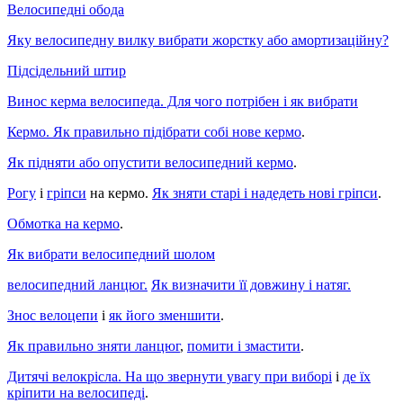
Велосипедні обода
Яку велосипедну вилку вибрати жорстку або амортизаційну?
Підсідельний штир
Винос керма велосипеда. Для чого потрібен і як вибрати
Кермо. Як правильно підібрати собі нове кермо
.
Як підняти або опустити велосипедний кермо
.
Рогу
і
гріпси
на кермо.
Як зняти старі і надедеть нові гріпси
.
Обмотка на кермо
.
Як вибрати велосипедний шолом
велосипедний ланцюг.
Як визначити її довжину і натяг.
Знос велоцепи
і
як його зменшити
.
Як правильно зняти ланцюг
,
помити і змастити
.
Дитячі велокрісла. На що звернути увагу при виборі
і
де їх
кріпити на велосипеді
.