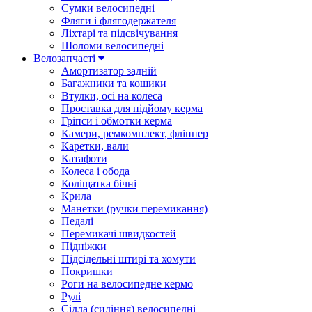
Сумки велосипедні
Фляги і флягодержателя
Ліхтарі та підсвічування
Шоломи велосипедні
Велозапчасті
Амортизатор задній
Багажники та кошики
Втулки, осі на колеса
Проставка для підйому керма
Гріпси і обмотки керма
Камери, ремкомплект, фліппер
Каретки, вали
Катафоти
Колеса і обода
Коліщатка бічні
Крила
Манетки (ручки перемикання)
Педалі
Перемикачі швидкостей
Підніжки
Підсідельні штирі та хомути
Покришки
Роги на велосипедне кермо
Рулі
Сідла (сидіння) велосипедні