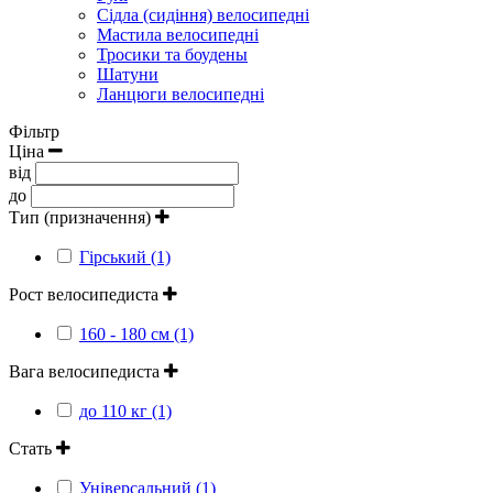
Сідла (сидіння) велосипедні
Мастила велосипедні
Тросики та боудены
Шатуни
Ланцюги велосипедні
Фільтр
Ціна
від
до
Тип (призначення)
Гірський (1)
Рост велосипедиста
160 - 180 см (1)
Вага велосипедиста
до 110 кг (1)
Стать
Універсальний (1)