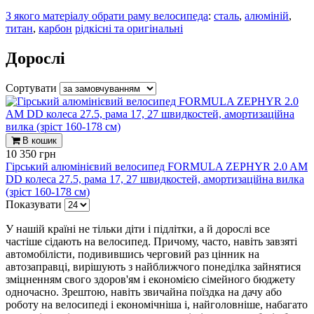
З якого матеріалу обрати раму велосипеда
:
сталь
,
алюміній
,
титан
,
карбон
рідкісні та оригінальні
Дорослі
Сортувати
В кошик
10 350 грн
Гірський алюмінієвий велосипед FORMULA ZEPHYR 2.0 AM
DD колеса 27.5, рама 17, 27 швидкостей, амортизаційна вилка
(зріст 160-178 см)
Показувати
У нашій країні не тільки діти і підлітки, а й дорослі все
частіше сідають на велосипед. Причому, часто, навіть завзяті
автомобілісти, подивившись черговий раз цінник на
автозаправці, вирішують з найближчого понеділка зайнятися
зміцненням свого здоров'ям і економією сімейного бюджету
одночасно. Зрештою, навіть звичайна поїздка на дачу або
роботу на велосипеді і економічніша і, найголовніше, набагато