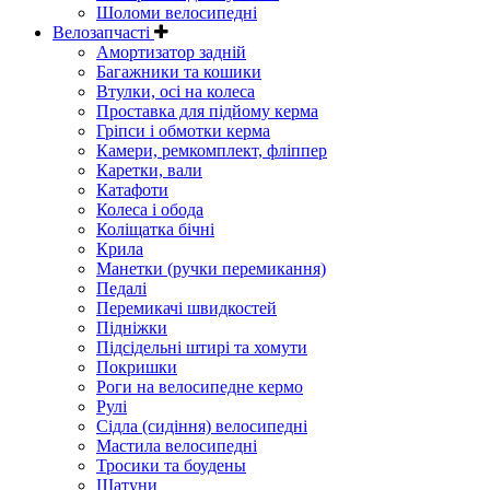
Шоломи велосипедні
Велозапчасті
Амортизатор задній
Багажники та кошики
Втулки, осі на колеса
Проставка для підйому керма
Гріпси і обмотки керма
Камери, ремкомплект, фліппер
Каретки, вали
Катафоти
Колеса і обода
Коліщатка бічні
Крила
Манетки (ручки перемикання)
Педалі
Перемикачі швидкостей
Підніжки
Підсідельні штирі та хомути
Покришки
Роги на велосипедне кермо
Рулі
Сідла (сидіння) велосипедні
Мастила велосипедні
Тросики та боудены
Шатуни