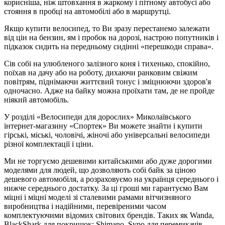
корисніша, ніж штовхання в жаркому і пітному автобусі або
стояння в пробці на автомобілі або в маршрутці.
Якщо купити велосипед, то Ви зразу перестанемо залежати
від цін на бензин, ям і пробок на дорозі, настрою попутників і
підказок сидить на передньому сидінні «перешкоди справа».
Сів собі на улюбленого залізного коня і тихенько, спокійно,
поїхав на дачу або на роботу, дихаючи ранковим свіжим
повітрям, піднімаючи життєвий тонус і зміцнюючи здоров'я
одночасно. Адже на байку можна проїхати там, де не пройде
ніякий автомобіль.
У розділі «Велосипеди для дорослих» Миколаївського
інтернет-магазину «Спортек» Ви можете знайти і купити
гірські, міські, чоловічі, жіночі або універсальні велосипеди
різної комплектації і ціни.
Ми не торгуємо дешевими китайськими або дуже дорогими
моделями для людей, що дозволяють собі байк за ціною
дешевого автомобіля, а розраховуємо на українця середнього і
нижче середнього достатку. За ці гроші ми гарантуємо Вам
міцні і міцні моделі зі сталевими рамами вітчизняного
виробництва і надійними, перевіреними часом
комплектуючими відомих світових брендів. Таких як Wanda,
BlackShark для покришок; Shimano, Sypo для перемикачів