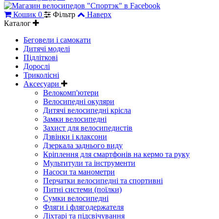
Кошик
0
Фільтр
Наверх
Каталог
Беговели і самокати
Дитячі моделі
Підліткові
Дорослі
Триколісні
Аксесуари
Велокомп'ютери
Велосипедні окуляри
Дитячі велосипедні крісла
Замки велосипедні
Захист для велосипедистів
Дзвінки і клаксони
Дзеркала заднього виду
Кріплення для смартфонів на кермо та руку
Мультитули та інструменти
Насоси та манометри
Перчатки велосипедні та спортивні
Питні системи (поїлки)
Сумки велосипедні
Фляги і флягодержателя
Ліхтарі та підсвічування