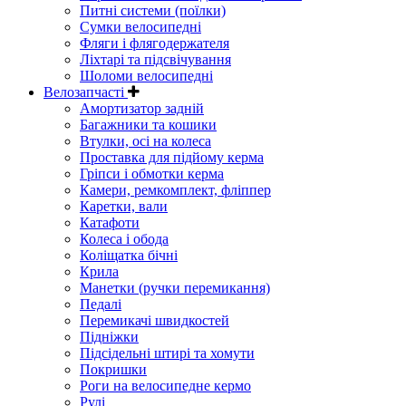
Питні системи (поїлки)
Сумки велосипедні
Фляги і флягодержателя
Ліхтарі та підсвічування
Шоломи велосипедні
Велозапчасті
Амортизатор задній
Багажники та кошики
Втулки, осі на колеса
Проставка для підйому керма
Гріпси і обмотки керма
Камери, ремкомплект, фліппер
Каретки, вали
Катафоти
Колеса і обода
Коліщатка бічні
Крила
Манетки (ручки перемикання)
Педалі
Перемикачі швидкостей
Підніжки
Підсідельні штирі та хомути
Покришки
Роги на велосипедне кермо
Рулі