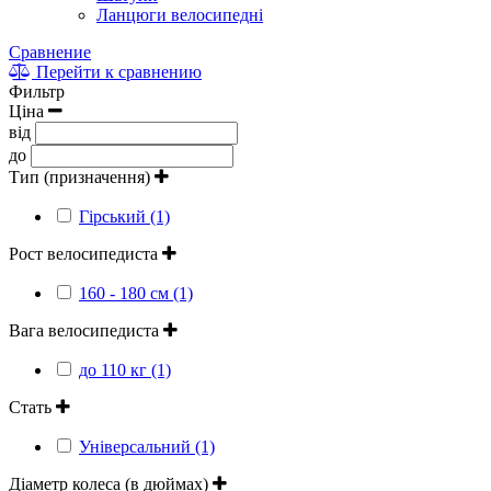
Ланцюги велосипедні
Сравнение
Перейти к сравнению
Фильтр
Ціна
від
до
Тип (призначення)
Гірський (1)
Рост велосипедиста
160 - 180 см (1)
Вага велосипедиста
до 110 кг (1)
Стать
Універсальний (1)
Діаметр колеса (в дюймах)