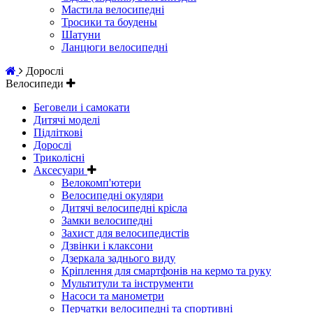
Мастила велосипедні
Тросики та боудены
Шатуни
Ланцюги велосипедні
Дорослі
Велосипеди
Беговели і самокати
Дитячі моделі
Підліткові
Дорослі
Триколісні
Аксесуари
Велокомп'ютери
Велосипедні окуляри
Дитячі велосипедні крісла
Замки велосипедні
Захист для велосипедистів
Дзвінки і клаксони
Дзеркала заднього виду
Кріплення для смартфонів на кермо та руку
Мультитули та інструменти
Насоси та манометри
Перчатки велосипедні та спортивні