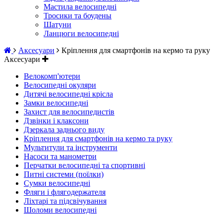
Мастила велосипедні
Тросики та боудены
Шатуни
Ланцюги велосипедні
Аксесуари
Кріплення для смартфонів на кермо та руку
Аксесуари
Велокомп'ютери
Велосипедні окуляри
Дитячі велосипедні крісла
Замки велосипедні
Захист для велосипедистів
Дзвінки і клаксони
Дзеркала заднього виду
Кріплення для смартфонів на кермо та руку
Мультитули та інструменти
Насоси та манометри
Перчатки велосипедні та спортивні
Питні системи (поїлки)
Сумки велосипедні
Фляги і флягодержателя
Ліхтарі та підсвічування
Шоломи велосипедні