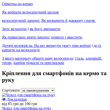
Обмотка на кермо
.
Як вибрати велосипедний шолом
велосипедний ланцюг.
Як визначити її довжину і натяг.
Знос велоцепи
і
як його зменшити
.
Як правильно зняти ланцюг
,
помити і змастити
.
Дитячі велокрісла. На що звернути увагу при виборі
і
де їх
кріпити на велосипеді
.
З якого матеріалу обрати раму велосипеда
:
сталь
,
алюміній
,
титан
,
карбон
рідкісні та оригінальні
Кріплення для смартфонів на кермо та
руку
Сортувати
Докладніше
від 85 грн до 190 грн
Чохол для смартфона на руку