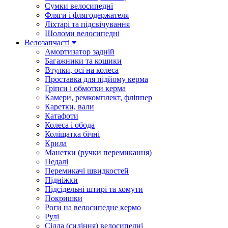
Сумки велосипедні
Фляги і флягодержателя
Ліхтарі та підсвічування
Шоломи велосипедні
Велозапчасті
Амортизатор задній
Багажники та кошики
Втулки, осі на колеса
Проставка для підйому керма
Гріпси і обмотки керма
Камери, ремкомплект, фліппер
Каретки, вали
Катафоти
Колеса і обода
Коліщатка бічні
Крила
Манетки (ручки перемикання)
Педалі
Перемикачі швидкостей
Підніжки
Підсідельні штирі та хомути
Покришки
Роги на велосипедне кермо
Рулі
Сідла (сидіння) велосипедні