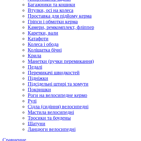
Багажники та кошики
Втулки, осі на колеса
Проставка для підйому керма
Гріпси і обмотки керма
Камери, ремкомплект, фліппер
Каретки, вали
Катафоти
Колеса і обода
Коліщатка бічні
Крила
Манетки (ручки перемикання)
Педалі
Перемикачі швидкостей
Підніжки
Підсідельні штирі та хомути
Покришки
Роги на велосипедне кермо
Рулі
Сідла (сидіння) велосипедні
Мастила велосипедні
Тросики та боудены
Шатуни
Ланцюги велосипедні
Сравнение