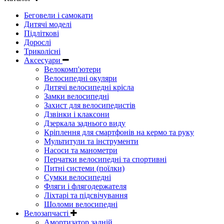
Беговели і самокати
Дитячі моделі
Підліткові
Дорослі
Триколісні
Аксесуари
Велокомп'ютери
Велосипедні окуляри
Дитячі велосипедні крісла
Замки велосипедні
Захист для велосипедистів
Дзвінки і клаксони
Дзеркала заднього виду
Кріплення для смартфонів на кермо та руку
Мультитули та інструменти
Насоси та манометри
Перчатки велосипедні та спортивні
Питні системи (поїлки)
Сумки велосипедні
Фляги і флягодержателя
Ліхтарі та підсвічування
Шоломи велосипедні
Велозапчасті
Амортизатор задній