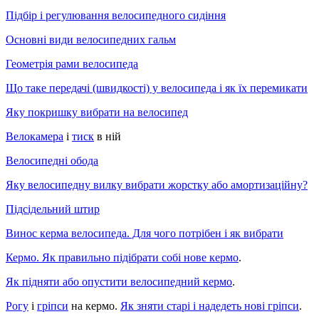
Підбір і регулювання велосипедного сидіння
Основні види велосипедних гальм
Геометрія рами велосипеда
Що таке передачі (швидкості) у велосипеда і як їх перемикати
Яку покришку вибрати на велосипед
Велокамера
і
тиск
в ній
Велосипедні обода
Яку велосипедну вилку вибрати жорстку або амортизаційну?
Підсідельний штир
Винос керма велосипеда. Для чого потрібен і як вибрати
Кермо. Як правильно підібрати собі нове кермо
.
Як підняти або опустити велосипедний кермо
.
Рогу
і
гріпси
на кермо.
Як зняти старі і надедеть нові гріпси
.