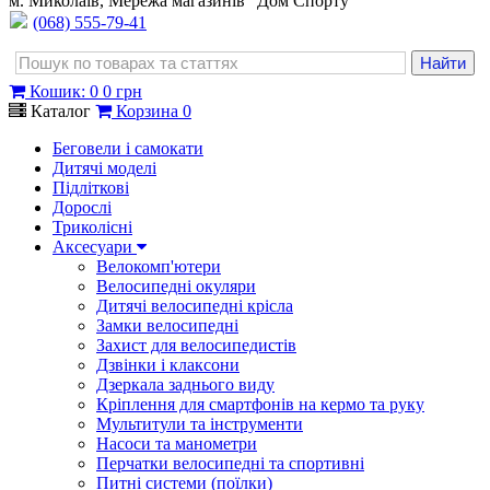
м. Миколаїв, Мережа магазинів "Дом Спорту"
(068) 555-79-41
Кошик
:
0
0 грн
Каталог
Корзина
0
Беговели і самокати
Дитячі моделі
Підліткові
Дорослі
Триколісні
Аксесуари
Велокомп'ютери
Велосипедні окуляри
Дитячі велосипедні крісла
Замки велосипедні
Захист для велосипедистів
Дзвінки і клаксони
Дзеркала заднього виду
Кріплення для смартфонів на кермо та руку
Мультитули та інструменти
Насоси та манометри
Перчатки велосипедні та спортивні
Питні системи (поїлки)