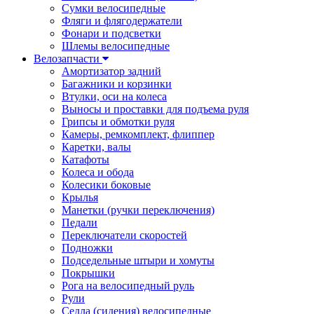
Сумки велосипедные
Фляги и флягодержатели
Фонари и подсветки
Шлемы велосипедные
Велозапчасти
Амортизатор задний
Багажники и корзинки
Втулки, оси на колеса
Выносы и проставки для подъема руля
Грипсы и обмотки руля
Камеры, ремкомплект, флиппер
Каретки, валы
Катафоты
Колеса и обода
Колесики боковые
Крылья
Манетки (ручки переключения)
Педали
Переключатели скоростей
Подножки
Подседельные штыри и хомуты
Покрышки
Рога на велосипедный руль
Рули
Седла (сидения) велосипедные