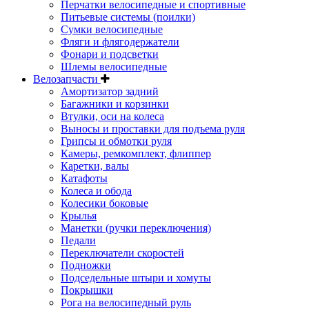
Перчатки велосипедные и спортивные
Питьевые системы (поилки)
Сумки велосипедные
Фляги и флягодержатели
Фонари и подсветки
Шлемы велосипедные
Велозапчасти
Амортизатор задний
Багажники и корзинки
Втулки, оси на колеса
Выносы и проставки для подъема руля
Грипсы и обмотки руля
Камеры, ремкомплект, флиппер
Каретки, валы
Катафоты
Колеса и обода
Колесики боковые
Крылья
Манетки (ручки переключения)
Педали
Переключатели скоростей
Подножки
Подседельные штыри и хомуты
Покрышки
Рога на велосипедный руль