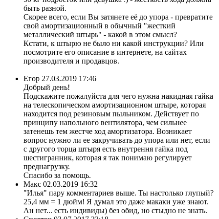
быть разной.
Скорее всего, если Вы затянете её до упора - превратите
свой амортизационный в обычный "жесткий
металлический штырь" - какой в этом смысл?
Кстати, к штырю не было ни какой инструкции? Или
посмотрите его описание в интернете, на сайтах
производителя и продавцов.
Егор
27.03.2019 17:46
Добрый день!
Подскажите пожалуйста для чего нужна накидная гайка
на телескопическом амортизационном штыре, которая
находится под резиновым пыльником. Действует по
принципу напольного вентилятора, чем сильнее
затенешь тем жестче ход амортизатора. Возникает
вопрос нужно ли ее закручивать до упора или нет, если
с другого торца штыря есть внутрення гайка под
шестигранник, которая я так понимаю регулирует
преднагрузку.
Спасибо за помощь.
Макс
02.03.2019 16:32
"Илья" пару комментариев выше. Ты настолько глупый?
25,4 мм = 1 дюйм! Я думал это даже макаки уже знают.
Ан нет... есть индивиды) без обид, но стыдно не знать.