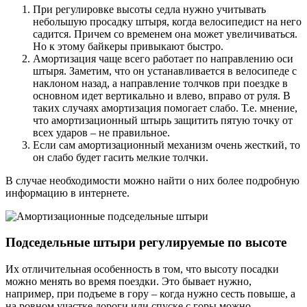
При регулировке высоты седла нужно учитывать
небольшую просадку штыря, когда велосипедист на него
садится. Причем со временем она может увеличиваться.
Но к этому байкеры привыкают быстро.
Амортизация чаще всего работает по направлению оси
штыря. Заметим, что он устанавливается в велосипеде с
наклоном назад, а направление толчков при поездке в
основном идет вертикально и влево, вправо от руля. В
таких случаях амортизация помогает слабо. Т.е. мнение,
что амортизационный штырь защитить пятую точку от
всех ударов – не правильное.
Если сам амортизационный механизм очень жесткий, то
он слабо будет гасить мелкие толчки.
В случае необходимости можно найти о них более подробную
информацию в интернете.
Подседельные штыри регулируемые по высоте
Их отличительная особенность в том, что высоту посадки
можно менять во время поездки. Это бывает нужно,
например, при подъеме в гору – когда нужно сесть повыше, а
на ровном участке дороги или спуске с горы можно