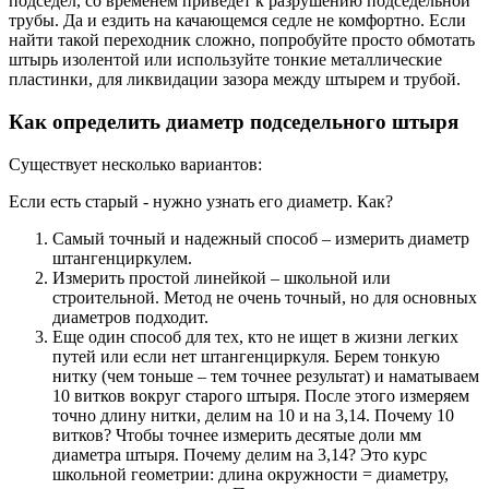
подседел, со временем приведет к разрушению подседельной
трубы. Да и ездить на качающемся седле не комфортно. Если
найти такой переходник сложно, попробуйте просто обмотать
штырь изолентой или используйте тонкие металлические
пластинки, для ликвидации зазора между штырем и трубой.
Как определить диаметр подседельного штыря
Существует несколько вариантов:
Если есть старый - нужно узнать его диаметр. Как?
Самый точный и надежный способ – измерить диаметр
штангенциркулем.
Измерить простой линейкой – школьной или
строительной. Метод не очень точный, но для основных
диаметров подходит.
Еще один способ для тех, кто не ищет в жизни легких
путей или если нет штангенциркуля. Берем тонкую
нитку (чем тоньше – тем точнее результат) и наматываем
10 витков вокруг старого штыря. После этого измеряем
точно длину нитки, делим на 10 и на 3,14. Почему 10
витков? Чтобы точнее измерить десятые доли мм
диаметра штыря. Почему делим на 3,14? Это курс
школьной геометрии: длина окружности = диаметру,