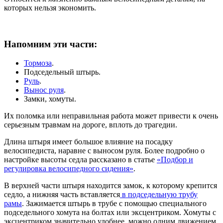
которых нельзя экономить.
Напомним эти части:
Тормоза
.
Подседельный штырь.
Руль
.
Вынос руля
.
Замки, хомуты.
Их поломка или неправильная работа может привести к очень
серьезным травмам на дороге, вплоть до трагедии.
Длина штыря имеет большое влияние на посадку
велосипедиста, наравне с выносом руля. Более подробно о
настройке высоты седла рассказано в статье
«Подбор и
регулировка велосипедного сидения»
.
В верхней части штыря находится замок, к которому крепится
седло, а нижняя часть вставляется
в подседельную трубу
рамы
. Зажимается штырь в трубе с помощью специального
подседельного хомута на болтах или эксцентриком. Хомуты с
эксцентриком значительно удобнее, можно одним движением