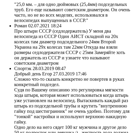
"25,0 мм. – для одно дюймовых (25,4мм) подседельных
труб. Его еще называют советским диаметром. Он очень
часто, но не во всех моделях, использовался в
велосипедах выпущенных в СССР."
Роман
02.07.2021 18:24
Про штыри СССР (седлодержатель) У меня два
велосипеда из СССР Один АИСТ складной на 20х
колесах там диаметр подсидельного 24мм Второй
Украина на 29х колесах там 22мм Откуда вы взяли
размеры седлодержателя СССР с 25мм Замеряйте хоть
он держатель из СССР и узнаете что называют
советским диаметром
Спортэк
28.03.2019 08:47
Добрый день Егор 27.03.2019 17:46
Сложно что-то сказать конкретно не повертев в руках
конкретный подседел.
Судя по Вашему описанию это регулировка мягкости
хода штыря, которая может использоваться когда штырь
уже установлен на велосипед. Вытаскивать каждый раз
штырь из подседельной трубы и крутить "внутреннюю
гайку под шестигранник" не очень удобно. Поэтому для
"тонкой" настройки и используют верхнюю накидную
гайку.
Одно дело на него сядет 100 кг мужчина и другое дело
50 кг подросток или девушка :) - жесткость хода должна