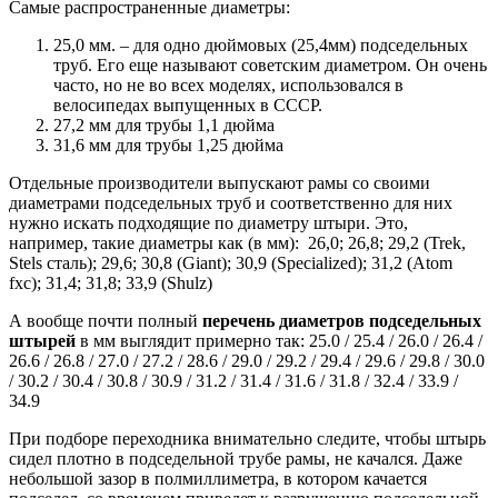
Самые распространенные диаметры:
25,0 мм. – для одно дюймовых (25,4мм) подседельных
труб. Его еще называют советским диаметром. Он очень
часто, но не во всех моделях, использовался в
велосипедах выпущенных в СССР.
27,2 мм для трубы 1,1 дюйма
31,6 мм для трубы 1,25 дюйма
Отдельные производители выпускают рамы со своими
диаметрами подседельных труб и соответственно для них
нужно искать подходящие по диаметру штыри. Это,
например, такие диаметры как (в
мм)
: 26,0; 26,8; 29,2 (
Trek,
Stels сталь
); 29,6;
30,8 (Giant);
30,9 (Specialized);
31,2 (Atom
fxc);
31,4; 31,8; 33,9 (Shulz)
А вообще почти полный
перечень диаметров подседельных
штырей
в мм выглядит примерно так: 25.0 / 25.4 / 26.0 / 26.4 /
26.6 / 26.8 / 27.0 / 27.2 / 28.6 / 29.0 / 29.2 / 29.4 / 29.6 / 29.8 / 30.0
/ 30.2 / 30.4 / 30.8 / 30.9 / 31.2 / 31.4 / 31.6 / 31.8 / 32.4 / 33.9 /
34.9
При подборе переходника внимательно следите, чтобы штырь
сидел плотно в подседельной трубе рамы, не качался. Даже
небольшой зазор в полмиллиметра, в котором качается