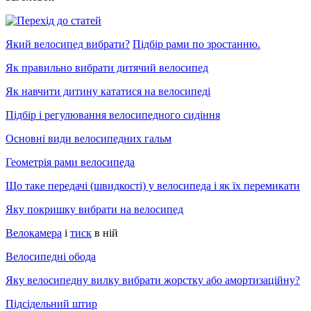
Який велосипед вибрати?
Підбір рами по зростанню.
Як правильно вибрати дитячий велосипед
Як навчити дитину кататися на велосипеді
Підбір і регулювання велосипедного сидіння
Основні види велосипедних гальм
Геометрія рами велосипеда
Що таке передачі (швидкості) у велосипеда і як їх перемикати
Яку покришку вибрати на велосипед
Велокамера
і
тиск
в ній
Велосипедні обода
Яку велосипедну вилку вибрати жорстку або амортизаційну?
Підсідельний штир