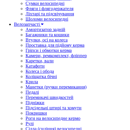
Сумки велосипедні
Фляги і флягодержателя
Ліхтарі та підсвічування
Шоломи велосипедні
Велозапчасті
Амортизатор задній
Багажники та кошики
Втулки, осі на колеса
Проставка для підйому керма
Гріпси і обмотки керма
Камери, ремкомплект, фліппер
Каретки, вали
Катафоти
Колеса і обода
Коліщатка бічні
Крила
Манетки (ручки перемикання)
Педалі
Перемикачі швидкостей
Підніжки
Підсідельні штирі та хомути
Покришки
Роги на велосипедне кермо
Рулі
Сідла (сидіння) велосипедні