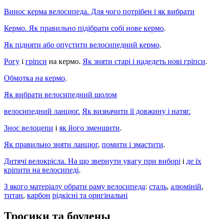
Винос керма велосипеда. Для чого потрібен і як вибрати
Кермо. Як правильно підібрати собі нове кермо
.
Як підняти або опустити велосипедний кермо
.
Рогу
і
гріпси
на кермо.
Як зняти старі і надедеть нові гріпси
.
Обмотка на кермо
.
Як вибрати велосипедний шолом
велосипедний ланцюг.
Як визначити її довжину і натяг.
Знос велоцепи
і
як його зменшити
.
Як правильно зняти ланцюг
,
помити і змастити
.
Дитячі велокрісла. На що звернути увагу при виборі
і
де їх
кріпити на велосипеді
.
З якого матеріалу обрати раму велосипеда
:
сталь
,
алюміній
,
титан
,
карбон
рідкісні та оригінальні
Тросики та боудены