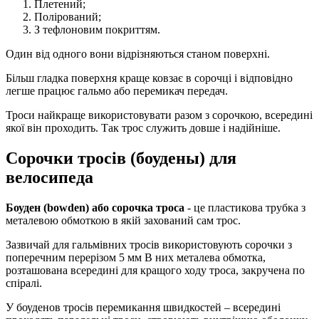
Плетений;
Полірований;
З тефлоновим покриттям.
Один від одного вони відрізняються станом поверхні.
Більш гладка поверхня краще ковзає в сорочці і відповідно
легше працює гальмо або перемикач передач.
Троси найкраще використовувати разом з сорочкою, всередині
якої він проходить. Так трос служить довше і надійніше.
Сорочки тросів (боудены) для
велосипеда
Боуден (bowden) або сорочка троса
- це пластикова трубка з
металевою обмоткою в якій захований сам трос.
Зазвичай для гальмівних тросів використовують сорочки з
поперечним перерізом 5 мм В них металева обмотка,
розташована всередині для кращого ходу троса, закручена по
спіралі.
У боуденов тросів перемикання швидкостей – всередині