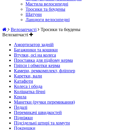
Мастила велосипедні
Тросики та боудены
Шатуни
Ланцюги велосипедні
Велозапчасті
Тросики та боудены
Велозапчасті
Амортизатор задній
Багажники та кошики
Втулки, осі на колеса
Проставка для підйому керма
Гріпси і обмотки керма
Камери, ремкомплект, фліппер
Каретки, вали
Катафоти
Колеса і обода
Коліщатка бічні
Крила
Манетки (ручки перемикання)
Педалі
Перемикачі швидкостей
Підніжки
Підсідельні штирі та хомути
Покришки