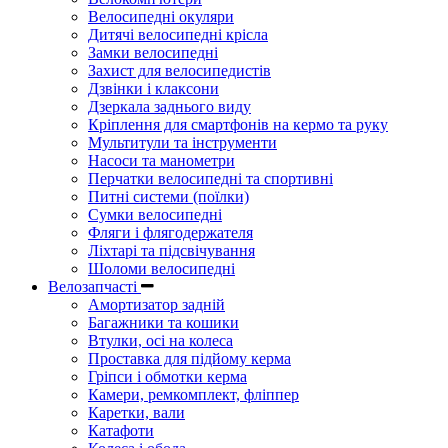
Велосипедні окуляри
Дитячі велосипедні крісла
Замки велосипедні
Захист для велосипедистів
Дзвінки і клаксони
Дзеркала заднього виду
Кріплення для смартфонів на кермо та руку
Мультитули та інструменти
Насоси та манометри
Перчатки велосипедні та спортивні
Питні системи (поїлки)
Сумки велосипедні
Фляги і флягодержателя
Ліхтарі та підсвічування
Шоломи велосипедні
Велозапчасті
Амортизатор задній
Багажники та кошики
Втулки, осі на колеса
Проставка для підйому керма
Гріпси і обмотки керма
Камери, ремкомплект, фліппер
Каретки, вали
Катафоти