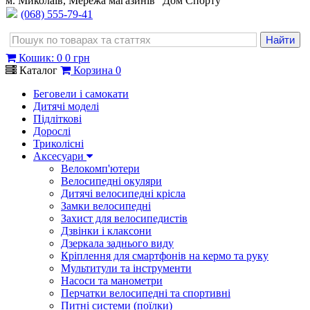
м. Миколаїв, Мережа магазинів "Дом Спорту"
(068) 555-79-41
Кошик
:
0
0 грн
Каталог
Корзина
0
Беговели і самокати
Дитячі моделі
Підліткові
Дорослі
Триколісні
Аксесуари
Велокомп'ютери
Велосипедні окуляри
Дитячі велосипедні крісла
Замки велосипедні
Захист для велосипедистів
Дзвінки і клаксони
Дзеркала заднього виду
Кріплення для смартфонів на кермо та руку
Мультитули та інструменти
Насоси та манометри
Перчатки велосипедні та спортивні
Питні системи (поїлки)