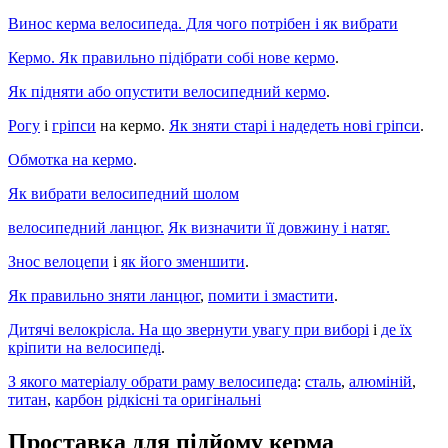
Винос керма велосипеда. Для чого потрібен і як вибрати
Кермо. Як правильно підібрати собі нове кермо
.
Як підняти або опустити велосипедний кермо
.
Рогу
і
гріпси
на кермо.
Як зняти старі і надедеть нові гріпси
.
Обмотка на кермо
.
Як вибрати велосипедний шолом
велосипедний ланцюг.
Як визначити її довжину і натяг.
Знос велоцепи
і
як його зменшити
.
Як правильно зняти ланцюг
,
помити і змастити
.
Дитячі велокрісла. На що звернути увагу при виборі
і
де їх
кріпити на велосипеді
.
З якого матеріалу обрати раму велосипеда
:
сталь
,
алюміній
,
титан
,
карбон
рідкісні та оригінальні
Проставка для підйому керма