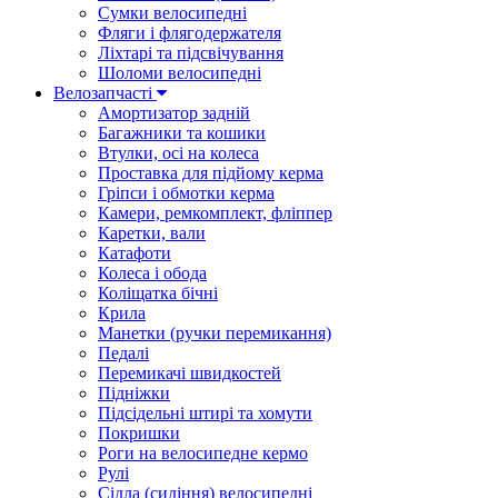
Сумки велосипедні
Фляги і флягодержателя
Ліхтарі та підсвічування
Шоломи велосипедні
Велозапчасті
Амортизатор задній
Багажники та кошики
Втулки, осі на колеса
Проставка для підйому керма
Гріпси і обмотки керма
Камери, ремкомплект, фліппер
Каретки, вали
Катафоти
Колеса і обода
Коліщатка бічні
Крила
Манетки (ручки перемикання)
Педалі
Перемикачі швидкостей
Підніжки
Підсідельні штирі та хомути
Покришки
Роги на велосипедне кермо
Рулі
Сідла (сидіння) велосипедні