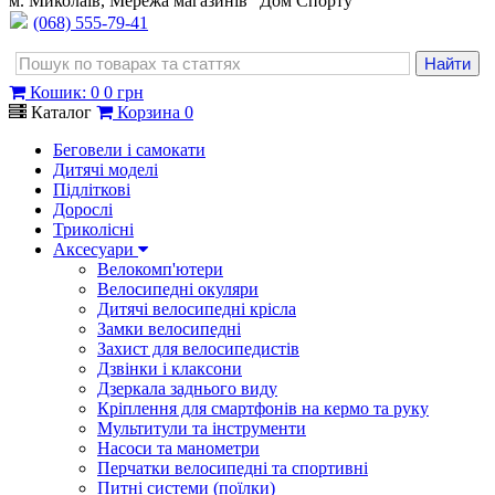
м. Миколаїв, Мережа магазинів "Дом Спорту"
(068) 555-79-41
Кошик
:
0
0 грн
Каталог
Корзина
0
Беговели і самокати
Дитячі моделі
Підліткові
Дорослі
Триколісні
Аксесуари
Велокомп'ютери
Велосипедні окуляри
Дитячі велосипедні крісла
Замки велосипедні
Захист для велосипедистів
Дзвінки і клаксони
Дзеркала заднього виду
Кріплення для смартфонів на кермо та руку
Мультитули та інструменти
Насоси та манометри
Перчатки велосипедні та спортивні
Питні системи (поїлки)