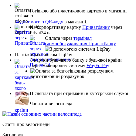
Готівкою або пластиковою карткою в магазині
За допомогою QR-коду
в магазині.
На корпоративну картку
Приватбанку
через
Privat24.ua
Оплата через
термінал
саомообслуживания Приватбанку
Платіжним сервісом LiqPay
З картки будь-якого банку з будь-якої країни
через міжнародну систему
WayForPay
Безготівковий розрахунок
Післяплата при отриманні в кур'єрській службі
Частини велосипеда
Статті про велосипеди
Заголовок