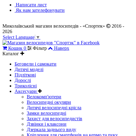
Написати лист
Як нам зателефонувати
Миколаївський магазин велосипедів - «Спортек»
2016 -
2026
Select Language
▼
Кошик
0
Фільтр
Наверх
Каталог
Беговели і самокати
Дитячі моделі
Підліткові
Дорослі
Триколісні
Аксесуари
Велокомп'ютери
Велосипедні окуляри
Дитячі велосипедні крісла
Замки велосипедні
Захист для велосипедистів
Дзвінки і клаксони
Дзеркала заднього виду
Кріплення для смартфонів на кермо та руку