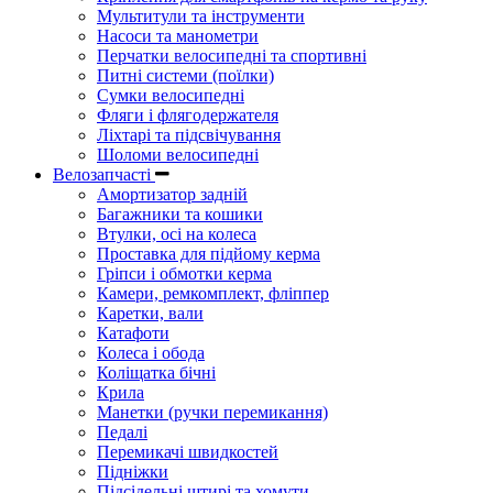
Мультитули та інструменти
Насоси та манометри
Перчатки велосипедні та спортивні
Питні системи (поїлки)
Сумки велосипедні
Фляги і флягодержателя
Ліхтарі та підсвічування
Шоломи велосипедні
Велозапчасті
Амортизатор задній
Багажники та кошики
Втулки, осі на колеса
Проставка для підйому керма
Гріпси і обмотки керма
Камери, ремкомплект, фліппер
Каретки, вали
Катафоти
Колеса і обода
Коліщатка бічні
Крила
Манетки (ручки перемикання)
Педалі
Перемикачі швидкостей
Підніжки
Підсідельні штирі та хомути