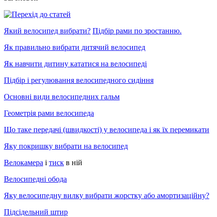
Який велосипед вибрати?
Підбір рами по зростанню.
Як правильно вибрати дитячий велосипед
Як навчити дитину кататися на велосипеді
Підбір і регулювання велосипедного сидіння
Основні види велосипедних гальм
Геометрія рами велосипеда
Що таке передачі (швидкості) у велосипеда і як їх перемикати
Яку покришку вибрати на велосипед
Велокамера
і
тиск
в ній
Велосипедні обода
Яку велосипедну вилку вибрати жорстку або амортизаційну?
Підсідельний штир