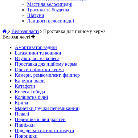
Мастила велосипедні
Тросики та боудены
Шатуни
Ланцюги велосипедні
Велозапчасті
Проставка для підйому керма
Велозапчасті
Амортизатор задній
Багажники та кошики
Втулки, осі на колеса
Проставка для підйому керма
Гріпси і обмотки керма
Камери, ремкомплект, фліппер
Каретки, вали
Катафоти
Колеса і обода
Коліщатка бічні
Крила
Манетки (ручки перемикання)
Педалі
Перемикачі швидкостей
Підніжки
Підсідельні штирі та хомути
Покришки