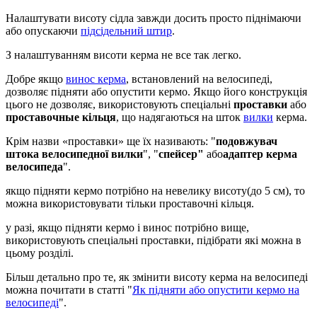
Налаштувати висоту сідла завжди досить просто піднімаючи
або опускаючи
підсідельний штир
.
З налаштуванням висоти керма не все так легко.
Добре якщо
винос керма
, встановлений на велосипеді,
дозволяє підняти або опустити кермо. Якщо його конструкція
цього не дозволяє, використовують спеціальні
проставки
або
проставочные кільця
, що надягаються на шток
вилки
керма.
Крім назви «проставки» ще їх називають: "
подовжувач
штока велосипедної вилки
", "
спейсер"
або
адаптер керма
велосипеда
".
якщо підняти кермо потрібно на невелику висоту(до 5 см), то
можна використовувати тільки проставочні кільця.
у разі, якщо підняти кермо і винос потрібно вище,
використовують спеціальні проставки, підібрати які можна в
цьому розділі.
Більш детально про те, як змінити висоту керма на велосипеді
можна почитати в статті "
Як підняти або опустити кермо на
велосипеді
".