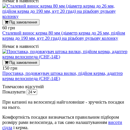
Немає в наявності
Під замовлення
60 грн
Сталевий винос керма 80 мм (діаметр керма до 26 мм, підйом
керма до 190 мм, кут 20 град) на різьбову рульову колонку
Немає в наявності
Під замовлення
150 грн
Проставка, подовжувач штока вилки, підйом керма, адаптер
керма велосипеда (CHF-14E)
Тимчасово відсутній
Показувати
При катанні на велосипеді найголовніше - зручність посадки
на нього.
Комфортність посадки визначається правильним підбором
розміру рами велосипеда, а так само налаштуванням
висоти
сідла
і керма.