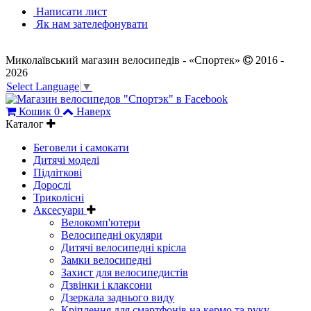
Написати лист
Як нам зателефонувати
Миколаївський магазин велосипедів - «Спортек»
2016 -
2026
Select Language
▼
Кошик
0
Наверх
Каталог
Беговели і самокати
Дитячі моделі
Підліткові
Дорослі
Триколісні
Аксесуари
Велокомп'ютери
Велосипедні окуляри
Дитячі велосипедні крісла
Замки велосипедні
Захист для велосипедистів
Дзвінки і клаксони
Дзеркала заднього виду
Кріплення для смартфонів на кермо та руку