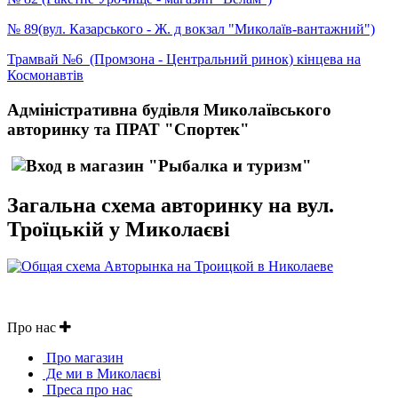
№ 89(вул. Казарського - Ж. д вокзал "Миколаїв-вантажний")
Трамвай №6 (Промзона - Центральний ринок) кінцева на
Космонавтів
Адміністративна будівля Миколаївського
авторинку та ПРАТ "Спортек"
Загальна схема авторинку на вул.
Троїцькій у Миколаєві
Про нас
Про магазин
Де ми в Миколаєві
Преса про нас