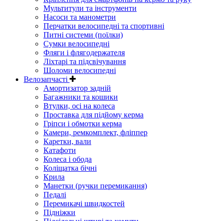
Мультитули та інструменти
Насоси та манометри
Перчатки велосипедні та спортивні
Питні системи (поїлки)
Сумки велосипедні
Фляги і флягодержателя
Ліхтарі та підсвічування
Шоломи велосипедні
Велозапчасті
Амортизатор задній
Багажники та кошики
Втулки, осі на колеса
Проставка для підйому керма
Гріпси і обмотки керма
Камери, ремкомплект, фліппер
Каретки, вали
Катафоти
Колеса і обода
Коліщатка бічні
Крила
Манетки (ручки перемикання)
Педалі
Перемикачі швидкостей
Підніжки