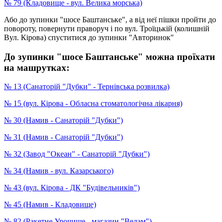
№ 79 (Кладовище - вул. Велика морська)
Або до зупинки "шосе Баштанське", а від неї пішки пройти до
повороту, повернути праворуч і по вул. Троїцькій (колишній
Вул. Кірова) спуститися до зупинки "Авторинок"
До зупинки "шосе Баштанське" можна проїхати
на машрутках:
№ 13 (Санаторій "Дубки" - Тернівська розвилка)
№ 15 (вул. Кірова - Обласна стоматологічна лікарня)
№ 30 (Намив - Санаторій "Дубки")
№ 31 (Намив - Санаторій "Дубки")
№ 32 (Завод "Океан" - Санаторій "Дубки")
№ 34 (Намив - вул. Казарського)
№ 43 (вул. Кірова - ДК "Будівельників")
№ 45 (Намив - Кладовище)
№ 82 (Ракетне Урочище - магазин "Велам")