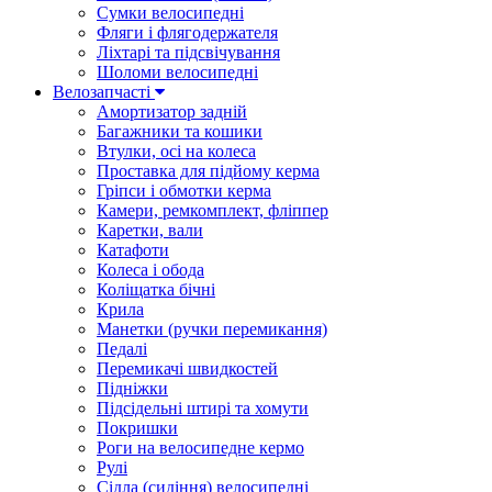
Сумки велосипедні
Фляги і флягодержателя
Ліхтарі та підсвічування
Шоломи велосипедні
Велозапчасті
Амортизатор задній
Багажники та кошики
Втулки, осі на колеса
Проставка для підйому керма
Гріпси і обмотки керма
Камери, ремкомплект, фліппер
Каретки, вали
Катафоти
Колеса і обода
Коліщатка бічні
Крила
Манетки (ручки перемикання)
Педалі
Перемикачі швидкостей
Підніжки
Підсідельні штирі та хомути
Покришки
Роги на велосипедне кермо
Рулі
Сідла (сидіння) велосипедні