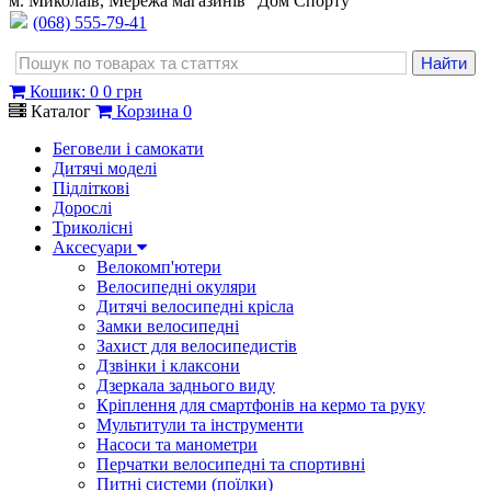
м. Миколаїв, Мережа магазинів "Дом Спорту"
(068) 555-79-41
Кошик
:
0
0 грн
Каталог
Корзина
0
Беговели і самокати
Дитячі моделі
Підліткові
Дорослі
Триколісні
Аксесуари
Велокомп'ютери
Велосипедні окуляри
Дитячі велосипедні крісла
Замки велосипедні
Захист для велосипедистів
Дзвінки і клаксони
Дзеркала заднього виду
Кріплення для смартфонів на кермо та руку
Мультитули та інструменти
Насоси та манометри
Перчатки велосипедні та спортивні
Питні системи (поїлки)