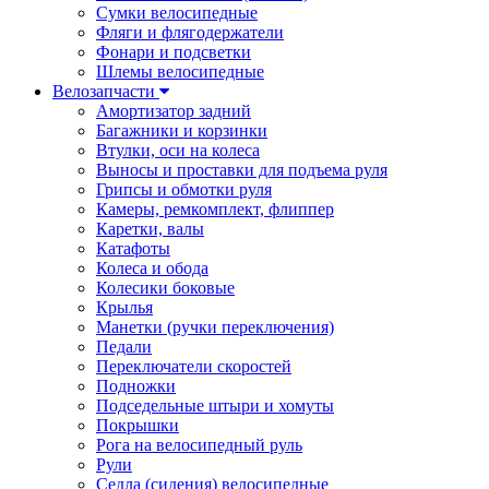
Сумки велосипедные
Фляги и флягодержатели
Фонари и подсветки
Шлемы велосипедные
Велозапчасти
Амортизатор задний
Багажники и корзинки
Втулки, оси на колеса
Выносы и проставки для подъема руля
Грипсы и обмотки руля
Камеры, ремкомплект, флиппер
Каретки, валы
Катафоты
Колеса и обода
Колесики боковые
Крылья
Манетки (ручки переключения)
Педали
Переключатели скоростей
Подножки
Подседельные штыри и хомуты
Покрышки
Рога на велосипедный руль
Рули
Седла (сидения) велосипедные