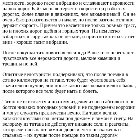
местности, хорошо гасят вибрацию и сглаживают неровности
наших дорог. Байк меньше теряет в скорости на разбитых
дорогах, более плавен в движениях, чем алюминиевый. Он не
очень быстро разгоняется в начале, но после разгона отлично
держит скорость. Причем это касается не только ровных трасс,
но и плохих дорог, щебня и горных троп. На нем легко
взбираться в гору, так как он легкий, и приятно катиться с нее
вниз - хорошо гасит вибрации.
После покупки титанового велосипеда Ваше тело перестанет
чувствовать все неровности дороги, мелкие камешки и
трещины не ней.
Опытные велотуристы подчеркивают, что после поездки в
сотню километров на титане, тело будет чувствовать себя
значительно лучше, чем после такого же алюминиевого байка,
после которого все тело будет ныть и болеть.
Титан не окисляется и поэтому изделия из него абсолютно не
боятся никаких погодных условий и не подвержены коррозии
и могут служить практически вечно. На таком велике
катаются круглый год: летом под дождем и зимой в снегу. На
велораму из титана не действуют никакие соли и реагенты,
которыми посыпают зимние дороги, чего не скажешь о
стальных – их лучше после поездок по таким дорогам