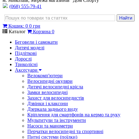
м. Миколаїв, Мережа магазинів "Дом Спорту"
(068) 555-79-41
Кошик
:
0
0 грн
Каталог
Корзина
0
Беговели і самокати
Дитячі моделі
Підліткові
Дорослі
Триколісні
Аксесуари
Велокомп'ютери
Велосипедні окуляри
Дитячі велосипедні крісла
Замки велосипедні
Захист для велосипедистів
Дзвінки і клаксони
Дзеркала заднього виду
Кріплення для смартфонів на кермо та руку
Мультитули та інструменти
Насоси та манометри
Перчатки велосипедні та спортивні
Питні системи (поїлки)