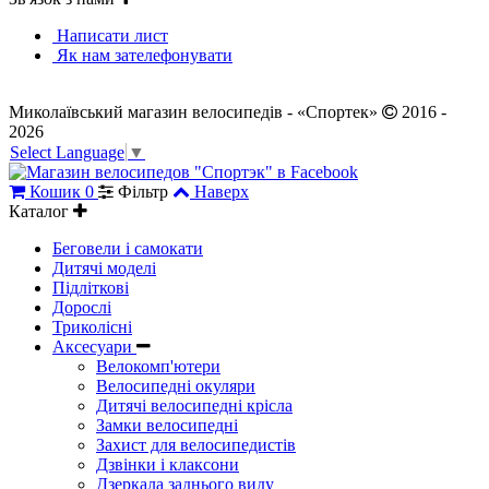
Написати лист
Як нам зателефонувати
Миколаївський магазин велосипедів - «Спортек»
2016 -
2026
Select Language
▼
Кошик
0
Фільтр
Наверх
Каталог
Беговели і самокати
Дитячі моделі
Підліткові
Дорослі
Триколісні
Аксесуари
Велокомп'ютери
Велосипедні окуляри
Дитячі велосипедні крісла
Замки велосипедні
Захист для велосипедистів
Дзвінки і клаксони
Дзеркала заднього виду