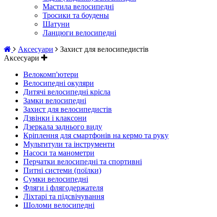
Мастила велосипедні
Тросики та боудены
Шатуни
Ланцюги велосипедні
Аксесуари
Захист для велосипедистів
Аксесуари
Велокомп'ютери
Велосипедні окуляри
Дитячі велосипедні крісла
Замки велосипедні
Захист для велосипедистів
Дзвінки і клаксони
Дзеркала заднього виду
Кріплення для смартфонів на кермо та руку
Мультитули та інструменти
Насоси та манометри
Перчатки велосипедні та спортивні
Питні системи (поїлки)
Сумки велосипедні
Фляги і флягодержателя
Ліхтарі та підсвічування
Шоломи велосипедні