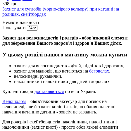
398 грн
Захист для суглобів (чорно-сірого кольору) при катанні на
роликах, скейтбордах
Немає в наявності
Показувати
Захист для велосипедистів і ролерів
- обов'язковий елемент
для збереження Вашого здоров'я і здоров'я Ваших діток.
У цьому розділі нашого магазину можна купити
захист для велосипедистів - дітей, підлітків і дорослих,
захист для малюків, що катаються на
беговелах
,
велосипедні рукавички,
наколінники і налокітники для дітей і дорослих
Куплені товари
доставляються
по всій Україні.
Велошолом
–
обов'язковий
аксесуар для поїздок на
велосипеді, але й захист колін і ліктів, особливо на етапі
навчання катанню дитини - зовсім не завадить.
Для ролерів і скейтбордистів наколінники, налокітники і
надолонники (захист кисті) - просто обов'язкові елементи