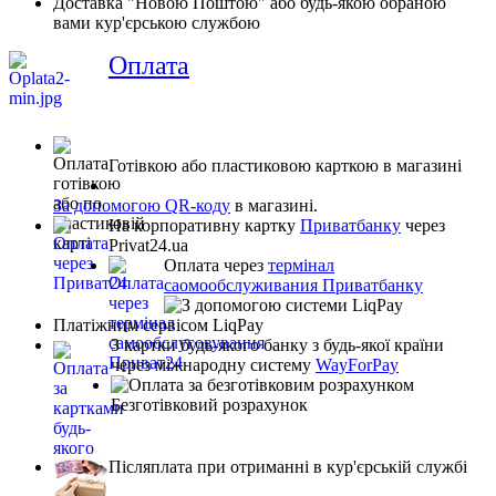
Доставка "Новою Поштою" або будь-якою обраною
вами кур'єрською службою
Оплата
Готівкою або пластиковою карткою в магазині
За допомогою QR-коду
в магазині.
На корпоративну картку
Приватбанку
через
Privat24.ua
Оплата через
термінал
саомообслуживания Приватбанку
Платіжним сервісом LiqPay
З картки будь-якого банку з будь-якої країни
через міжнародну систему
WayForPay
Безготівковий розрахунок
Післяплата при отриманні в кур'єрській службі