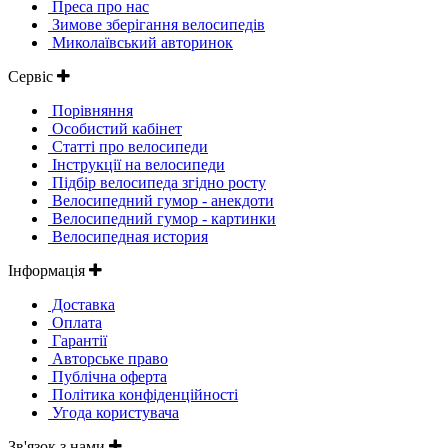
Преса про нас
Зимове зберігання велосипедів
Миколаївський авторинок
Сервіс
Порівняння
Особистий кабінет
Статті про велосипеди
Інструкції на велосипеди
Підбір велосипеда згідно росту
Велосипедний гумор - анекдоти
Велосипедний гумор - картинки
Велосипедная история
Інформація
Доставка
Оплата
Гарантії
Авторське право
Публічна оферта
Політика конфіденційності
Угода користувача
Зв'язок з нами