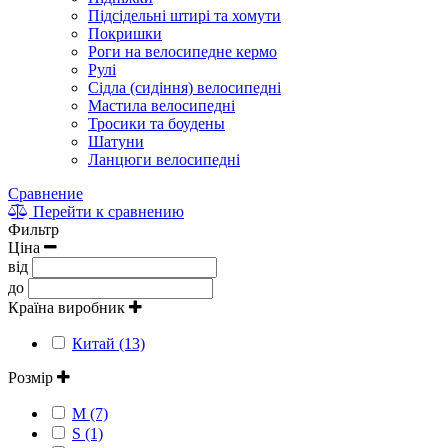
Підсідельні штирі та хомути
Покришки
Роги на велосипедне кермо
Рулі
Сідла (сидіння) велосипедні
Мастила велосипедні
Тросики та боудены
Шатуни
Ланцюги велосипедні
Сравнение
Перейти к сравнению
Фильтр
Ціна
від
до
Країна виробник
Китай (13)
Розмір
M (7)
S (1)