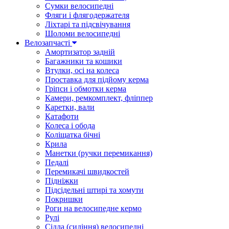
Сумки велосипедні
Фляги і флягодержателя
Ліхтарі та підсвічування
Шоломи велосипедні
Велозапчасті
Амортизатор задній
Багажники та кошики
Втулки, осі на колеса
Проставка для підйому керма
Гріпси і обмотки керма
Камери, ремкомплект, фліппер
Каретки, вали
Катафоти
Колеса і обода
Коліщатка бічні
Крила
Манетки (ручки перемикання)
Педалі
Перемикачі швидкостей
Підніжки
Підсідельні штирі та хомути
Покришки
Роги на велосипедне кермо
Рулі
Сідла (сидіння) велосипедні