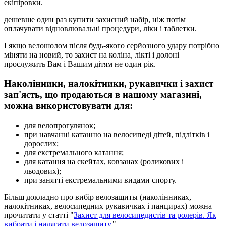
екіпіровки.
дешевше один раз купити захисний набір, ніж потім
оплачувати відновлювальні процедури, ліки і таблетки.
І якщо велошолом після будь-якого серйозного удару потрібно
міняти на новий, то захист на коліна, лікті і долоні
прослужить Вам і Вашим дітям не один рік.
Наколінники, налокітники, рукавички і захист
зап'ясть, що продаються в нашому магазині,
можна використовувати для:
для велопрогулянок;
при навчанні катанню на велосипеді дітей, підлітків і
дорослих;
для екстремального катання;
для катання на скейтах, ковзанах (роликових і
льодових);
при занятті екстремальними видами спорту.
Більш докладно про вибір
велозащиты (наколінниках,
налокітниках, велосипедних рукавичках і панцирах) можна
прочитати у статті "
Захист для велосипедистів та ролерів. Як
вибрати і надягати велозащиту.
"
.