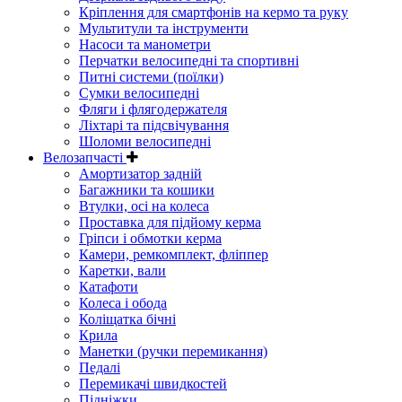
Кріплення для смартфонів на кермо та руку
Мультитули та інструменти
Насоси та манометри
Перчатки велосипедні та спортивні
Питні системи (поїлки)
Сумки велосипедні
Фляги і флягодержателя
Ліхтарі та підсвічування
Шоломи велосипедні
Велозапчасті
Амортизатор задній
Багажники та кошики
Втулки, осі на колеса
Проставка для підйому керма
Гріпси і обмотки керма
Камери, ремкомплект, фліппер
Каретки, вали
Катафоти
Колеса і обода
Коліщатка бічні
Крила
Манетки (ручки перемикання)
Педалі
Перемикачі швидкостей
Підніжки