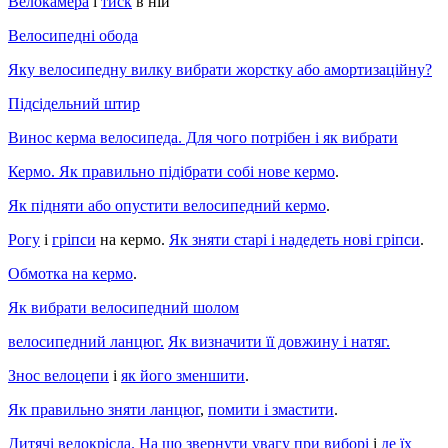
Велокамера
і
тиск
в ній
Велосипедні обода
Яку велосипедну вилку вибрати жорстку або амортизаційну?
Підсідельний штир
Винос керма велосипеда. Для чого потрібен і як вибрати
Кермо. Як правильно підібрати собі нове кермо
.
Як підняти або опустити велосипедний кермо
.
Рогу
і
гріпси
на кермо.
Як зняти старі і надедеть нові гріпси
.
Обмотка на кермо
.
Як вибрати велосипедний шолом
велосипедний ланцюг.
Як визначити її довжину і натяг.
Знос велоцепи
і
як його зменшити
.
Як правильно зняти ланцюг
,
помити і змастити
.
Дитячі велокрісла. На що звернути увагу при виборі
і
де їх