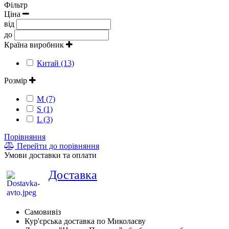
Фільтр
Ціна
від
до
Країна виробник
Китай (13)
Розмір
M (7)
S (1)
L (3)
Порівняння
Перейти до порівняння
Умови доставки та оплати
Доставка
Самовивіз
Кур'єрська доставка по Миколаєву