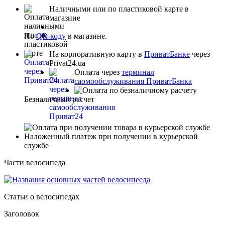
Наличными или по пластиковой карте в
магазине
По
QR-коду
в магазине.
На корпоративную карту в
ПриватБанке
через
Privat24.ua
Оплата через
терминал
саомообслуживания ПриватБанка
Безналичный расчет
Наложенный платеж при получении в курьерской
службе
Части велосипеда
Статьи о велосипедах
Заголовок