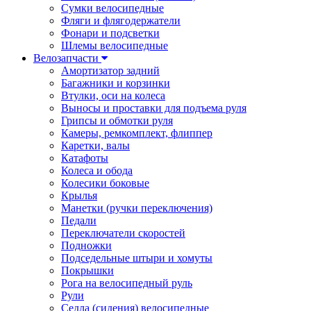
Сумки велосипедные
Фляги и флягодержатели
Фонари и подсветки
Шлемы велосипедные
Велозапчасти
Амортизатор задний
Багажники и корзинки
Втулки, оси на колеса
Выносы и проставки для подъема руля
Грипсы и обмотки руля
Камеры, ремкомплект, флиппер
Каретки, валы
Катафоты
Колеса и обода
Колесики боковые
Крылья
Манетки (ручки переключения)
Педали
Переключатели скоростей
Подножки
Подседельные штыри и хомуты
Покрышки
Рога на велосипедный руль
Рули
Седла (сидения) велосипедные