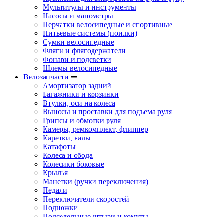
Мультитулы и инструменты
Насосы и манометры
Перчатки велосипедные и спортивные
Питьевые системы (поилки)
Сумки велосипедные
Фляги и флягодержатели
Фонари и подсветки
Шлемы велосипедные
Велозапчасти
Амортизатор задний
Багажники и корзинки
Втулки, оси на колеса
Выносы и проставки для подъема руля
Грипсы и обмотки руля
Камеры, ремкомплект, флиппер
Каретки, валы
Катафоты
Колеса и обода
Колесики боковые
Крылья
Манетки (ручки переключения)
Педали
Переключатели скоростей
Подножки
Подседельные штыри и хомуты