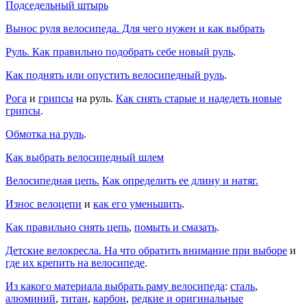
Подседельный штырь
Вынос руля велосипеда. Для чего нужен и как выбрать
Руль. Как правильно подобрать себе новый руль
.
Как поднять или опустить велосипедный руль
.
Рога
и
грипсы
на руль.
Как снять старые и надедеть новые
грипсы
.
Обмотка на руль
.
Как выбрать велосипедный шлем
Велосипедная цепь.
Как определить ее длину и натяг.
Износ велоцепи
и
как его уменьшить
.
Как правильно снять цепь
,
помыть и смазать
.
Детские велокресла. На что обратить внимание при выборе
и
где их крепить на велосипеде
.
Из какого материала выбрать раму велосипеда
:
сталь
,
алюминий
,
титан
,
карбон
,
редкие и оригинальные