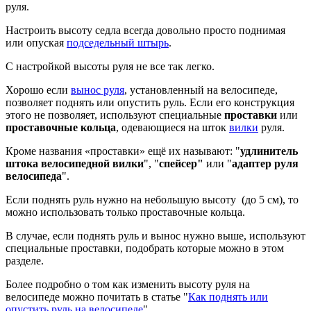
руля.
Настроить высоту седла всегда довольно просто поднимая
или опуская
подседельный штырь
.
С настройкой высоты руля не все так легко.
Хорошо если
вынос руля
, установленный на велосипеде,
позволяет поднять или опустить руль. Если его конструкция
этого не позволяет, используют специальные
проставки
или
проставочные кольца
, одевающиеся на шток
вилки
руля.
Кроме названия «проставки» ещё их называют: "
удлинитель
штока велосипедной вилки
", "
спейсер"
или "
адаптер руля
велосипеда
".
Если поднять руль нужно на небольшую высоту (до 5 см), то
можно использовать только проставочные кольца.
В случае, если поднять руль и вынос нужно выше, используют
специальные проставки, подобрать которые можно в этом
разделе.
Более подробно о том как изменить высоту руля на
велосипеде можно почитать в статье "
Как поднять или
опустить руль на велосипеде
".