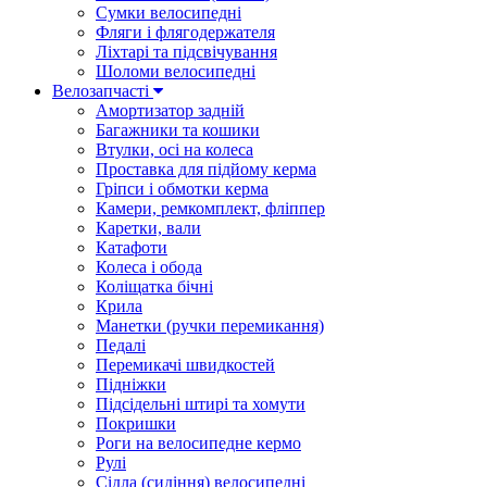
Сумки велосипедні
Фляги і флягодержателя
Ліхтарі та підсвічування
Шоломи велосипедні
Велозапчасті
Амортизатор задній
Багажники та кошики
Втулки, осі на колеса
Проставка для підйому керма
Гріпси і обмотки керма
Камери, ремкомплект, фліппер
Каретки, вали
Катафоти
Колеса і обода
Коліщатка бічні
Крила
Манетки (ручки перемикання)
Педалі
Перемикачі швидкостей
Підніжки
Підсідельні штирі та хомути
Покришки
Роги на велосипедне кермо
Рулі
Сідла (сидіння) велосипедні