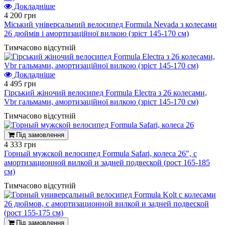
Докладніше
4 200 грн
Міський універсальний велосипед Formula Nevada з колесами
26 дюймів і амортизаційної вилкою (зріст 145-170 см)
Тимчасово відсутній
Докладніше
4 495 грн
Гірський жіночий велосипед Formula Electra з 26 колесами,
Vbr гальмами, амортизаційної вилкою (зріст 145-170 см)
Тимчасово відсутній
Під замовлення
4 333 грн
Горный мужской велосипед Formula Safari, колеса 26", с
амортизационной вилкой и задней подвеской (рост 165-185
см)
Тимчасово відсутній
Під замовлення