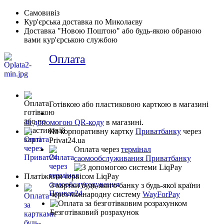
Самовивіз
Кур'єрська доставка по Миколаєву
Доставка "Новою Поштою" або будь-якою обраною
вами кур'єрською службою
Оплата
Готівкою або пластиковою карткою в магазині
За допомогою QR-коду
в магазині.
На корпоративну картку
Приватбанку
через
Privat24.ua
Оплата через
термінал
саомообслуживания Приватбанку
Платіжним сервісом LiqPay
З картки будь-якого банку з будь-якої країни
через міжнародну систему
WayForPay
Безготівковий розрахунок