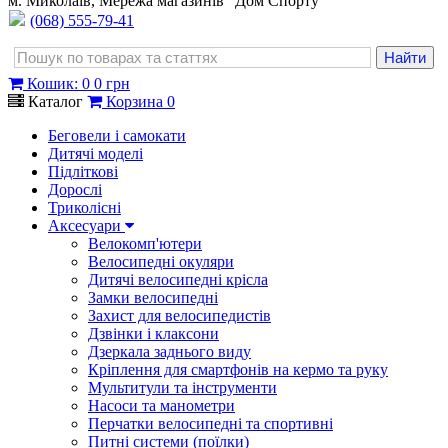
м. Миколаїв, Мережа магазинів "Дом Спорту"
(068) 555-79-41
Кошик
:
0
0 грн
Каталог
Корзина
0
Беговели і самокати
Дитячі моделі
Підліткові
Дорослі
Триколісні
Аксесуари
Велокомп'ютери
Велосипедні окуляри
Дитячі велосипедні крісла
Замки велосипедні
Захист для велосипедистів
Дзвінки і клаксони
Дзеркала заднього виду
Кріплення для смартфонів на кермо та руку
Мультитули та інструменти
Насоси та манометри
Перчатки велосипедні та спортивні
Питні системи (поїлки)