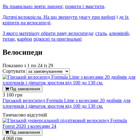
Як правильно зняти ланцюг
,
помити і змастити
.
Дитячі велокрісла. На що звернути увагу при виборі
і
де їх
кріпити на велосипеді
.
З якого матеріалу обрати раму велосипеда
:
сталь
,
алюміній
,
титан
,
карбон
рідкісні та оригінальні
Велосипеди
Показано з 1 по 24 із 29
Сортувати
Під замовлення
3 100 грн
Гірський велосипед Formula Lime з колесами 20 дюймів для
хлопчиків і дівчаток зростом від 100 до 130 см.
Тимчасово відсутній
Під замовлення
4 068 грн