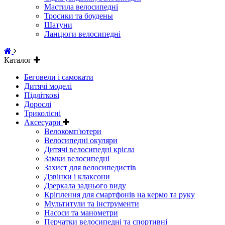
Мастила велосипедні
Тросики та боудены
Шатуни
Ланцюги велосипедні
Каталог
Беговели і самокати
Дитячі моделі
Підліткові
Дорослі
Триколісні
Аксесуари
Велокомп'ютери
Велосипедні окуляри
Дитячі велосипедні крісла
Замки велосипедні
Захист для велосипедистів
Дзвінки і клаксони
Дзеркала заднього виду
Кріплення для смартфонів на кермо та руку
Мультитули та інструменти
Насоси та манометри
Перчатки велосипедні та спортивні