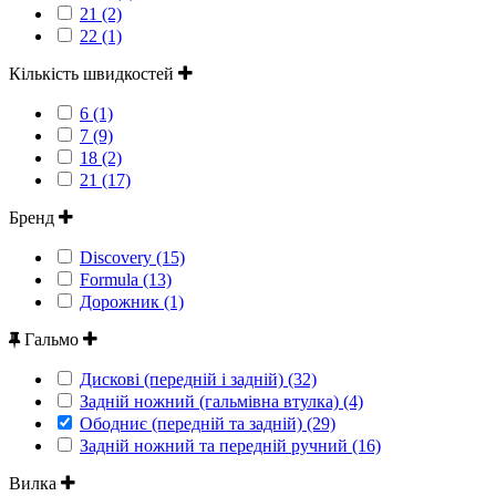
21 (2)
22 (1)
Кількість швидкостей
6 (1)
7 (9)
18 (2)
21 (17)
Бренд
Discovery (15)
Formula (13)
Дорожник (1)
Гальмо
Дискові (передній і задній) (32)
Задній ножний (гальмівна втулка) (4)
Ободниє (передній та задній) (29)
Задній ножний та передній ручний (16)
Вилка