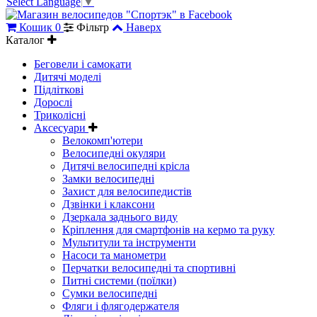
Select Language
▼
Кошик
0
Фільтр
Наверх
Каталог
Беговели і самокати
Дитячі моделі
Підліткові
Дорослі
Триколісні
Аксесуари
Велокомп'ютери
Велосипедні окуляри
Дитячі велосипедні крісла
Замки велосипедні
Захист для велосипедистів
Дзвінки і клаксони
Дзеркала заднього виду
Кріплення для смартфонів на кермо та руку
Мультитули та інструменти
Насоси та манометри
Перчатки велосипедні та спортивні
Питні системи (поїлки)
Сумки велосипедні
Фляги і флягодержателя