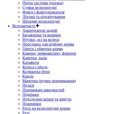
Питні системи (поїлки)
Сумки велосипедні
Фляги і флягодержателя
Ліхтарі та підсвічування
Шоломи велосипедні
Велозапчасті
Амортизатор задній
Багажники та кошики
Втулки, осі на колеса
Проставка для підйому керма
Гріпси і обмотки керма
Камери, ремкомплект, фліппер
Каретки, вали
Катафоти
Колеса і обода
Коліщатка бічні
Крила
Манетки (ручки перемикання)
Педалі
Перемикачі швидкостей
Підніжки
Підсідельні штирі та хомути
Покришки
Роги на велосипедне кермо
Рулі