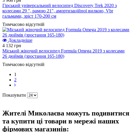
3 968 грн
Гірський універсальний велосипед Discovery Trek 2020 з
колесами 29 ", рамою 21", амортизаційної вилкою, Vbr
гальмами, зріст 170-200 см
Тимчасово відсутній
Докладніше
4 132 грн
Міський жіночий велосипед Formula Omega 2019 з колесами
26 дюймів (зростання 165-180)
Тимчасово відсутній
1
2
Показувати
Жителі Миколаєва можуть подивитися
та купити ці товари в мережі наших
фірмових магазинів: