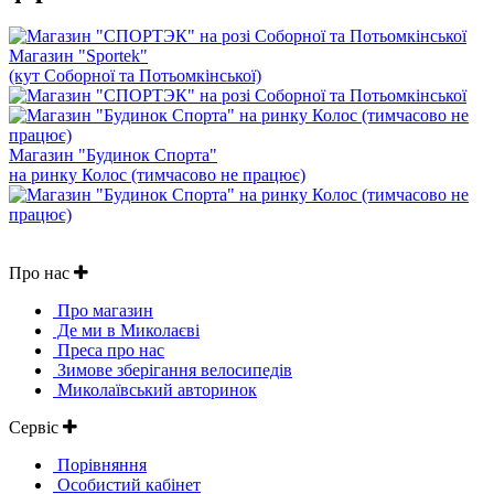
Магазин "Sportek"
(кут Соборної та Потьомкінської)
Магазин "Будинок Спорта"
на ринку Колос (тимчасово не працює)
Про нас
Про магазин
Де ми в Миколаєві
Преса про нас
Зимове зберігання велосипедів
Миколаївський авторинок
Сервіс
Порівняння
Особистий кабінет