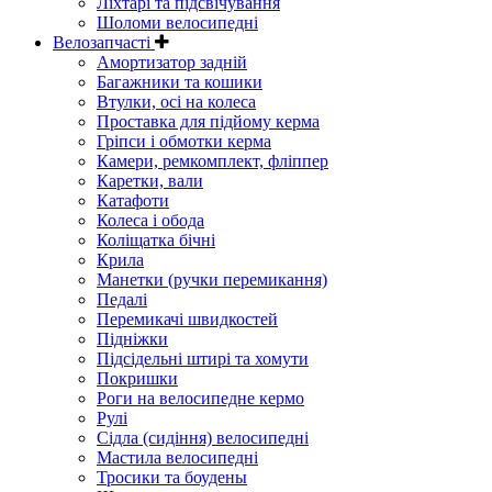
Ліхтарі та підсвічування
Шоломи велосипедні
Велозапчасті
Амортизатор задній
Багажники та кошики
Втулки, осі на колеса
Проставка для підйому керма
Гріпси і обмотки керма
Камери, ремкомплект, фліппер
Каретки, вали
Катафоти
Колеса і обода
Коліщатка бічні
Крила
Манетки (ручки перемикання)
Педалі
Перемикачі швидкостей
Підніжки
Підсідельні штирі та хомути
Покришки
Роги на велосипедне кермо
Рулі
Сідла (сидіння) велосипедні
Мастила велосипедні
Тросики та боудены