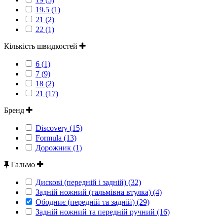
19.5 (1)
21 (2)
22 (1)
Кількість швидкостей
6 (1)
7 (9)
18 (2)
21 (17)
Бренд
Discovery (15)
Formula (13)
Дорожник (1)
Гальмо
Дискові (передній і задній) (32)
Задній ножний (гальмівна втулка) (4)
Ободниє (передній та задній) (29)
Задній ножний та передній ручний (16)