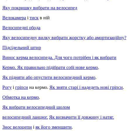
Яку покришку вибрати на велосипед
Велокамера
і
тиск
в ній
Велосипедні обода
Яку велосипедну вилку вибрати жорстку або амортизаційну?
Підсідельний штир
Винос керма велосипеда. Для чого потрібен і як вибрати
Кермо. Як правильно підібрати собі нове кермо
.
Як підняти або опустити велосипедний кермо
.
Рогу
і
гріпси
на кермо.
Як зняти старі і надедеть нові гріпси
.
Обмотка на кермо
.
Як вибрати велосипедний шолом
велосипедний ланцюг.
Як визначити її довжину і натяг.
Знос велоцепи
і
як його зменшити
.