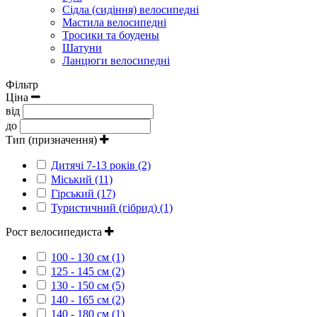
Сідла (сидіння) велосипедні
Мастила велосипедні
Тросики та боудены
Шатуни
Ланцюги велосипедні
Фільтр
Ціна
від
до
Тип (призначення)
Дитячі 7-13 років (2)
Міський (11)
Гірський (17)
Туристичний (гібрид) (1)
Рост велосипедиста
100 - 130 см (1)
125 - 145 см (2)
130 - 150 см (5)
140 - 165 см (2)
140 - 180 см (1)