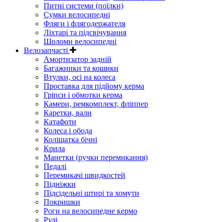
Питні системи (поїлки)
Сумки велосипедні
Фляги і флягодержателя
Ліхтарі та підсвічування
Шоломи велосипедні
Велозапчасті
Амортизатор задній
Багажники та кошики
Втулки, осі на колеса
Проставка для підйому керма
Гріпси і обмотки керма
Камери, ремкомплект, фліппер
Каретки, вали
Катафоти
Колеса і обода
Коліщатка бічні
Крила
Манетки (ручки перемикання)
Педалі
Перемикачі швидкостей
Підніжки
Підсідельні штирі та хомути
Покришки
Роги на велосипедне кермо
Рулі