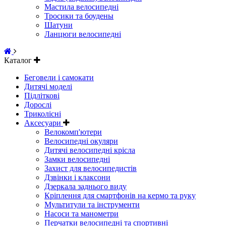
Мастила велосипедні
Тросики та боудены
Шатуни
Ланцюги велосипедні
Каталог
Беговели і самокати
Дитячі моделі
Підліткові
Дорослі
Триколісні
Аксесуари
Велокомп'ютери
Велосипедні окуляри
Дитячі велосипедні крісла
Замки велосипедні
Захист для велосипедистів
Дзвінки і клаксони
Дзеркала заднього виду
Кріплення для смартфонів на кермо та руку
Мультитули та інструменти
Насоси та манометри
Перчатки велосипедні та спортивні