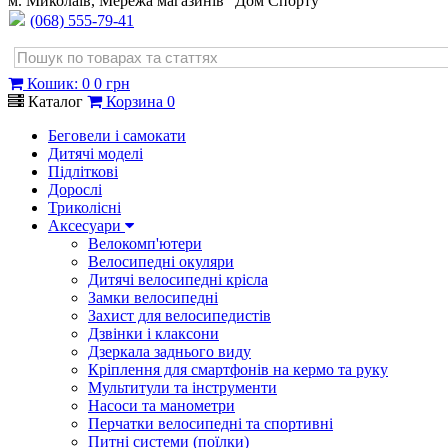
м. Миколаїв, Мережа магазинів "Дом Спорту"
(068) 555-79-41
Кошик
:
0
0 грн
Каталог
Корзина
0
Беговели і самокати
Дитячі моделі
Підліткові
Дорослі
Триколісні
Аксесуари
Велокомп'ютери
Велосипедні окуляри
Дитячі велосипедні крісла
Замки велосипедні
Захист для велосипедистів
Дзвінки і клаксони
Дзеркала заднього виду
Кріплення для смартфонів на кермо та руку
Мультитули та інструменти
Насоси та манометри
Перчатки велосипедні та спортивні
Питні системи (поїлки)