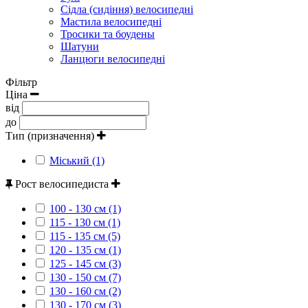
Сідла (сидіння) велосипедні
Мастила велосипедні
Тросики та боудены
Шатуни
Ланцюги велосипедні
Фільтр
Ціна
від
до
Тип (призначення)
Міський (1)
Рост велосипедиста
100 - 130 см (1)
115 - 130 см (1)
115 - 135 см (5)
120 - 135 см (1)
125 - 145 см (3)
130 - 150 см (7)
130 - 160 см (2)
130 - 170 см (3)