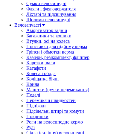
Сумки велосипедні
Фляги і флягодержателя
Ліхтарі та підсвічування
Шоломи велосипедні
Велозапчасті
Амортизатор задній
Багажники та кошики
Втулки, осі на колеса
Проставка для підйому керма
Гріпси і обмотки керма
Камери, ремкомплект, фліппер
Каретки, вали
Катафоти
Колеса і обода
Коліщатка бічні
Крила
Манетки (ручки перемикання)
Педалі
Перемикачі швидкостей
Підніжки
Підсідельні штирі та хомути
Покришки
Роги на велосипедне кермо
Рулі
Сідла (сидіння) велосипедні