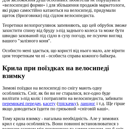
«велосипедні форми» і для збільшення продажів маркетологи,
які рідко самостійно катаються на велосипеді, придумали
щиток (бризговики) під сідлом велосипедиста.
Теоретики велопрогулянок запевняють, що цей обрубок зможе
захистити спину від бруду з-під заднього колеса та може бути
швидко захований під сідло в суху погоду, не псуючи вигляд
вашого "залізного коня".
Особисто мені здається, що користі від нього мало, але вірити
цим теоретикам чи ні - особиста справа кожного байкера.
Крила при поїздках на велосипеді
взимку
Зимові поїздки на велосипеді по снігу мають одну
особливість. Сніг, як би ви не старалися, все-одно буде
вилітати з-під коліс і потрапляти на велосипедиста, забивати
перемикачі передач
,
касету
(
тріскачку
),
ланцюг
і т.д. Ще гірше
якщо доводиться їздити по грязьовий «сніговій каші».
Тому крила взимку - нагальна необхідність. Але у зимових
крил є одна особливість. Вони повинні встановлюватися з
великим зазором між покришкою та самим крилом, що б сніг