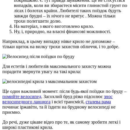
покришкою. Є тут правда зауваження: Це не стосується
випадків, коли ви збираєтеся місити глинистий грунт по
лісах і болотах країни. Любителі таких поїздок будуть
завжди брудні – їх нічого не врятує . Можна тільки
трохи полегшити долю.
На матеріал, з якого виготовлено крило.
Ну, і, природно, на власні фінансові можливості.
Наприклад, в цьому випадку ніяке крило не допоможе –
тільки щиток на вилку трохи захистив обличчя, і то добре.
Для естетів і любителів максимального захисту можна
порадити звернути увагу на такі крила:
Ще один важливий момент: після будь-якої поїздки по бруду –
помийте велосипед
. Засохлий бруд різко підсилює
знос
велосипедного ланцюга
і всієї трансмісії,
сталева рама
починає іржавіти, та й їздити на брудному велосипеді не
приємно.
До речі, дуже цікаве відео про те, як самому зробити легкі і
широкі пластикові крила.