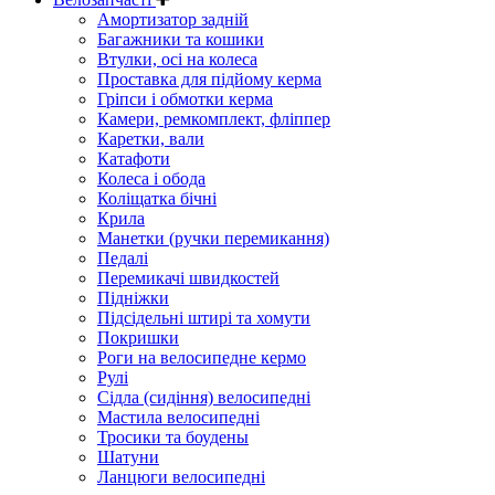
Амортизатор задній
Багажники та кошики
Втулки, осі на колеса
Проставка для підйому керма
Гріпси і обмотки керма
Камери, ремкомплект, фліппер
Каретки, вали
Катафоти
Колеса і обода
Коліщатка бічні
Крила
Манетки (ручки перемикання)
Педалі
Перемикачі швидкостей
Підніжки
Підсідельні штирі та хомути
Покришки
Роги на велосипедне кермо
Рулі
Сідла (сидіння) велосипедні
Мастила велосипедні
Тросики та боудены
Шатуни
Ланцюги велосипедні