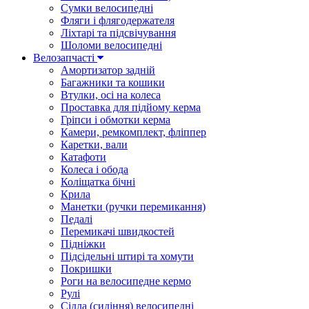
Сумки велосипедні
Фляги і флягодержателя
Ліхтарі та підсвічування
Шоломи велосипедні
Велозапчасті
Амортизатор задній
Багажники та кошики
Втулки, осі на колеса
Проставка для підйому керма
Гріпси і обмотки керма
Камери, ремкомплект, фліппер
Каретки, вали
Катафоти
Колеса і обода
Коліщатка бічні
Крила
Манетки (ручки перемикання)
Педалі
Перемикачі швидкостей
Підніжки
Підсідельні штирі та хомути
Покришки
Роги на велосипедне кермо
Рулі
Сідла (сидіння) велосипедні