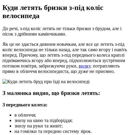
Куди летять бризки з-під коліс
велосипеда
До речі, з-під коліс летять не тільки бризки з брудом, але і
пісок з дрібними камінчиками.
Як це не здасться дивним новачкам, але все це летить з-під
коліс велосипеда не тільки назад, але так само вгору і навіть
вперед. Причому, що летять з-під переднього колеса краплі
піднімаючись вгору або вперед, підхоплюються зустрічним
потоком повітря, забризкуючи руки,
вилку
, потрапляють
прямо в обличчя велосипедиста, що дуже не приємно.
З малюнка видно, що бризки летять:
З переднього
колеса
:
в обличчя;
знизу на шию та підборіддя;
знизу на руки та живіт;
на гомілки та передню систему зірок.