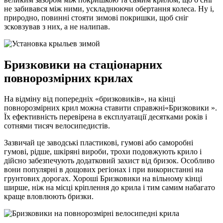
не забивався між ними, ускладнюючи обертання колеса. Ну і,
природно, повинні стояти зимові покришки, щоб сніг
зсковзував з них, а не налипав.
Бризковики на стаціонарних
повнорозмірних крилах
На відміну від попередніх «бризковиків», на кінці
повнорозмірних крил можна ставити справжні«Бризковики ».
Їх ефективність перевірена в експлуатації десятками років і
сотнями тисяч велосипедистів.
Зазвичай це заводські пластикові, гумові або саморобні
гумові, рідше, шкіряні вироби, трохи подовжують крило і
дійсно забезпечують додатковий захист від бризок. Особливо
вони популярні в дощових регіонах і при використанні на
грунтових дорогах. Хороші Бризковики на вільному кінці
ширше, ніж на місці кріплення до крила і тим самим набагато
краще вловлюють бризки.