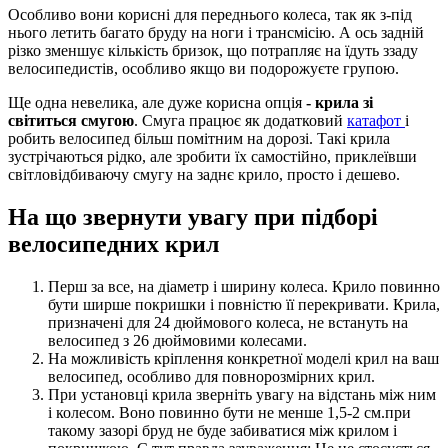
Особливо вони корисні для переднього колеса, так як з-під
нього летить багато бруду на ноги і трансмісію. А ось задній
різко зменшує кількість бризок, що потрапляє на їдуть ззаду
велосипедистів, особливо якщо ви подорожуєте групою.
Ще одна невелика, але дуже корисна опція
- крила зі
світиться смугою
. Смуга працює як додатковий
катафот
і
робить велосипед більш помітним на дорозі. Такі крила
зустрічаються рідко, але зробити їх самостійно, приклеївши
світловідбиваючу смугу на заднє крило, просто і дешево.
На що звернути увагу при підборі
велосипедних крил
Перш за все, на діаметр і ширину колеса. Крило повинно
бути ширше покришки і повністю її перекривати. Крила,
призначені для 24 дюймового колеса, не встануть на
велосипед з 26 дюймовими колесами.
На можливість кріплення конкретної моделі крил на ваш
велосипед, особливо для повнорозмірних крил.
При установці крила зверніть увагу на відстань між ним
і колесом. Воно повинно бути не менше 1,5-2 см.при
такому зазорі бруд не буде забиватися між крилом і