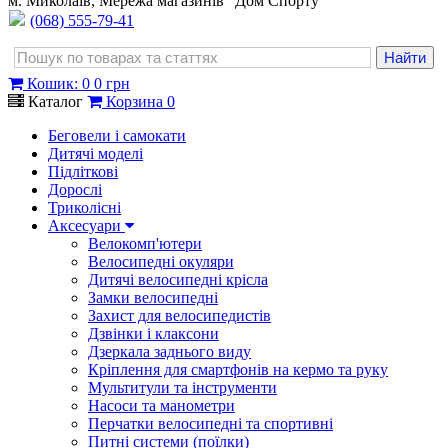
м. Миколаїв, Мережа магазинів "Дом Спорту"
(068) 555-79-41
Кошик
:
0
0 грн
Каталог
Корзина
0
Беговели і самокати
Дитячі моделі
Підліткові
Дорослі
Триколісні
Аксесуари
Велокомп'ютери
Велосипедні окуляри
Дитячі велосипедні крісла
Замки велосипедні
Захист для велосипедистів
Дзвінки і клаксони
Дзеркала заднього виду
Кріплення для смартфонів на кермо та руку
Мультитули та інструменти
Насоси та манометри
Перчатки велосипедні та спортивні
Питні системи (поїлки)