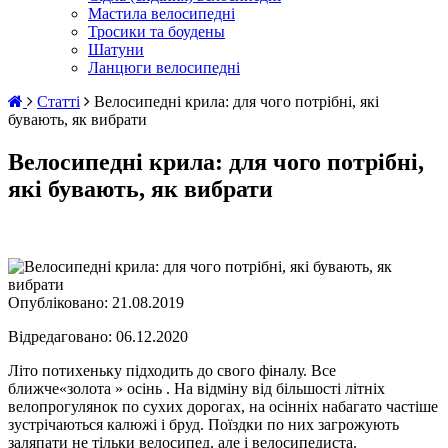
Мастила велосипедні
Тросики та боудены
Шатуни
Ланцюги велосипедні
Статті
Велосипедні крила: для чого потрібні, які
бувають, як вибрати
Велосипедні крила: для чого потрібні,
які бувають, як вибрати
Опубліковано:
21.08.2019
Відредаговано: 06.12.2020
Літо потихеньку підходить до свого фіналу. Все
ближче«золота » осінь . На відміну від більшості літніх
велопрогулянок по сухих дорогах, на осінніх набагато частіше
зустрічаються калюжі і бруд. Поїздки по них загрожують
заляпати не тільки велосипед, але і велосипедиста.