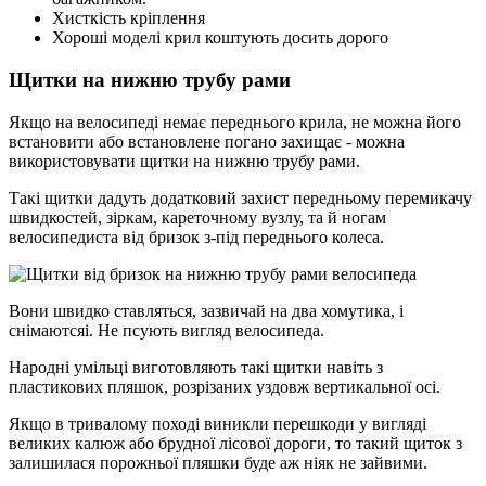
Хисткість кріплення
Хороші моделі крил коштують досить дорого
Щитки на нижню трубу рами
Якщо на велосипеді немає переднього крила, не можна його
встановити або встановлене погано захищає - можна
використовувати щитки на нижню трубу рами.
Такі щитки дадуть додатковий захист передньому перемикачу
швидкостей, зіркам, кареточному вузлу, та й ногам
велосипедиста від бризок з-під переднього колеса.
Вони швидко ставляться, зазвичай на два хомутика, і
снімаютсяі. Не псують вигляд велосипеда.
Народні умільці виготовляють такі щитки навіть з
пластикових пляшок, розрізаних уздовж вертикальної осі.
Якщо в тривалому поході виникли перешкоди у вигляді
великих калюж або брудної лісової дороги, то такий щиток з
залишилася порожньої пляшки буде аж ніяк не зайвими.