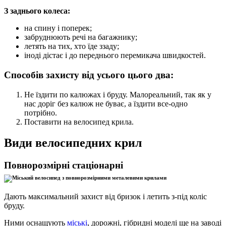
З заднього колеса:
на спину і поперек;
забруднюють речі на багажнику;
летять на тих, хто їде ззаду;
іноді дістає і до переднього перемикача швидкостей.
Способів захисту від усього цього два:
Не їздити по калюжах і бруду. Малореальний, так як у
нас доріг без калюж не буває, а їздити все-одно
потрібно.
Поставити на велосипед крила.
Види велосипедних крил
Повнорозмірні стаціонарні
Дають максимальний захист від бризок і летить з-під коліс
бруду.
Ними оснащують
міські
, дорожні, гібридні моделі ще на заводі