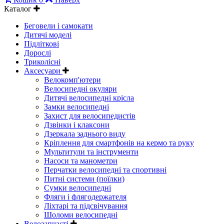
Каталог
Беговели і самокати
Дитячі моделі
Підліткові
Дорослі
Триколісні
Аксесуари
Велокомп'ютери
Велосипедні окуляри
Дитячі велосипедні крісла
Замки велосипедні
Захист для велосипедистів
Дзвінки і клаксони
Дзеркала заднього виду
Кріплення для смартфонів на кермо та руку
Мультитули та інструменти
Насоси та манометри
Перчатки велосипедні та спортивні
Питні системи (поїлки)
Сумки велосипедні
Фляги і флягодержателя
Ліхтарі та підсвічування
Шоломи велосипедні
Велозапчасті