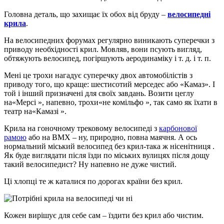
Головна деталь, що захищає їх обох від бруду –
велосипедні
крила
.
На велосипедних форумах регулярно виникають суперечки з
приводу необхідності крил. Мовляв, вони псують вигляд,
обтяжують велосипед, погіршують аеродинаміку і т. д. і т. п.
Мені це трохи нагадує суперечку двох автомобілістів з
приводу того, що краще: шестисотий мерседес або «Камаз». І
той і інший призначені для своїх завдань. Возити цеглу
на«Мерсі », напевно, трохи«не комільфо », так само як їхати в
театр на«Камазі ».
Крила на гоночному трековому велосипеді з
карбонової
рамою
або на BMX – ну, природно, повна маячня. А ось
нормальний міський велосипед без крил-така ж нісенітниця .
Як буде виглядати після їзди по міських вулицях після дощу
такий велосипедист? Ну напевно не дуже чистий.
Ці хлопці те ж каталися по дорогах країни без крил.
Кожен вирішує для себе сам – їздити без крил або чистим.