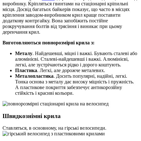
виробнику. Кріпляться гвинтами на стаціонарні кріпильні
місця. Досвід багатьох байкерів показує, що часто в місцях
кріплення заводом-виробником крил краще поставити
додаткову контргайку. Вона запобіжить постійне
розкручування болтів від трясіння і виникає при цьому
деренчання крил.
Виготовляються повнорозмірні крила з:
Металу
. Найдешевші, міцні і важкі. Бувають сталеві або
алюмінієві. Сталеві-найдешевші і важкі. Алюмінієві,
легкі, але зустрічаються рідко і дорого коштують.
Пластика
. Легкі, але дорожче металевих.
Металопластика
. Досить популярні, надійні, легкі.
Тонка основа з металу дає високу міцність і пружність.
А пластикове покриття забезпечує антикорозійну
стійкість і красиві кольори.
Швидкознімні крила
Ставляться, в основному, на гірські велосипеди.