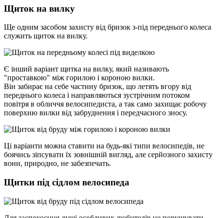
Щиток на вилку
Ще одним засобом захисту від бризок з-під переднього колеса
служить щиток на вилку.
Є інший варіант щитка на вилку, який називають
"проставкою" між горилою і короною вилки.
Він забирає на себе частину бризок, що летять вгору від
переднього колеса і направляються зустрічним потоком
повітря в обличчя велосипедиста, а так само захищає робочу
поверхню вилки від забруднення і передчасного зносу.
Ці варіанти можна ставити на будь-які типи велосипедів, не
боячись зіпсувати їх зовнішній вигляд, але серйозного захисту
вони, природно, не забезпечать.
Щитки під сідлом велосипеда
Для заспокоєння душі особливих любителів не порушувати