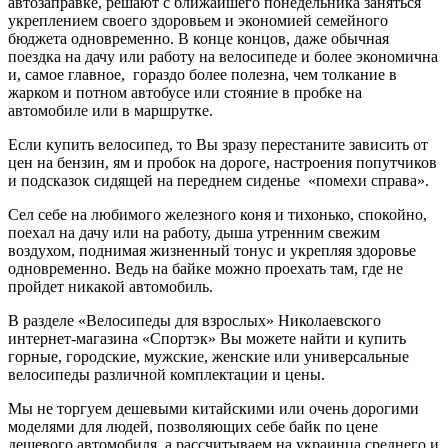
автозаправке, решают с ближайшего понедельника заняться
укреплением своего здоровьем и экономией семейного
бюджета одновременно. В конце концов, даже обычная
поездка на дачу или работу на велосипеде и более экономична
и, самое главное, гораздо более полезна, чем толкание в
жарком и потном автобусе или стояние в пробке на
автомобиле или в маршрутке.
Если купить велосипед, то Вы зразу перестаните зависить от
цен на бензин, ям и пробок на дороге, настроения попутчиков
и подсказок сидящей на переднем сиденье «помехи справа».
Сел себе на любимого железного коня и тихонько, спокойно,
поехал на дачу или на работу, дыша утренним свежим
воздухом, поднимая жизненный тонус и укрепляя здоровье
одновременно. Ведь на байке можно проехать там, где не
пройдет никакой автомобиль.
В разделе «Велосипеды для взрослых» Николаевского
интернет-магазина «Спортэк» Вы можете найти и купить
горные, городские, мужские, женские или универсальные
велосипеды различной комплектации и цены.
Мы не торгуем дешевыми китайскими или очень дорогими
моделями для людей, позволяющих себе байк по цене
дешевого автомобиля, а рассчитываем на украинца среднего и