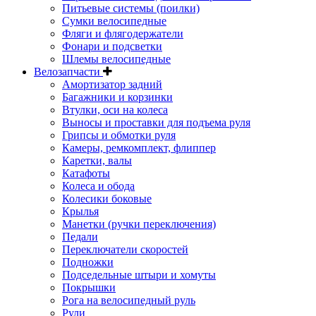
Питьевые системы (поилки)
Сумки велосипедные
Фляги и флягодержатели
Фонари и подсветки
Шлемы велосипедные
Велозапчасти
Амортизатор задний
Багажники и корзинки
Втулки, оси на колеса
Выносы и проставки для подъема руля
Грипсы и обмотки руля
Камеры, ремкомплект, флиппер
Каретки, валы
Катафоты
Колеса и обода
Колесики боковые
Крылья
Манетки (ручки переключения)
Педали
Переключатели скоростей
Подножки
Подседельные штыри и хомуты
Покрышки
Рога на велосипедный руль
Рули