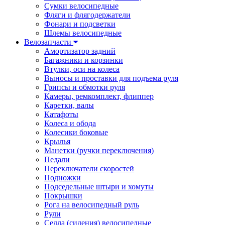
Сумки велосипедные
Фляги и флягодержатели
Фонари и подсветки
Шлемы велосипедные
Велозапчасти
Амортизатор задний
Багажники и корзинки
Втулки, оси на колеса
Выносы и проставки для подъема руля
Грипсы и обмотки руля
Камеры, ремкомплект, флиппер
Каретки, валы
Катафоты
Колеса и обода
Колесики боковые
Крылья
Манетки (ручки переключения)
Педали
Переключатели скоростей
Подножки
Подседельные штыри и хомуты
Покрышки
Рога на велосипедный руль
Рули
Седла (сидения) велосипедные