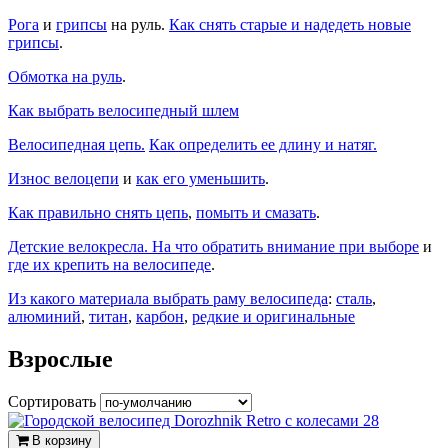
Рога
и
грипсы
на руль.
Как снять старые и надедеть новые
грипсы
.
Обмотка на руль
.
Как выбрать велосипедный шлем
Велосипедная цепь.
Как определить ее длину и натяг.
Износ велоцепи
и
как его уменьшить
.
Как правильно снять цепь
,
помыть и смазать
.
Детские велокресла. На что обратить внимание при выборе
и
где их крепить на велосипеде
.
Из какого материала выбрать раму велосипеда
:
сталь
,
алюминий
,
титан
,
карбон
,
редкие и оригинальные
Взрослые
Сортировать
В корзину