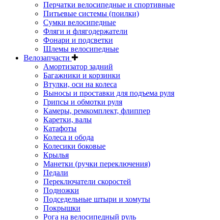
Перчатки велосипедные и спортивные
Питьевые системы (поилки)
Сумки велосипедные
Фляги и флягодержатели
Фонари и подсветки
Шлемы велосипедные
Велозапчасти
Амортизатор задний
Багажники и корзинки
Втулки, оси на колеса
Выносы и проставки для подъема руля
Грипсы и обмотки руля
Камеры, ремкомплект, флиппер
Каретки, валы
Катафоты
Колеса и обода
Колесики боковые
Крылья
Манетки (ручки переключения)
Педали
Переключатели скоростей
Подножки
Подседельные штыри и хомуты
Покрышки
Рога на велосипедный руль