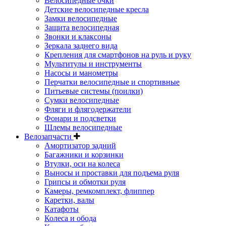
Велосипедные очки
Детские велосипедные кресла
Замки велосипедные
Защита велосипедная
Звонки и клаксоны
Зеркала заднего вида
Крепления для смартфонов на руль и руку
Мультитулы и инструменты
Насосы и манометры
Перчатки велосипедные и спортивные
Питьевые системы (поилки)
Сумки велосипедные
Фляги и флягодержатели
Фонари и подсветки
Шлемы велосипедные
Велозапчасти
Амортизатор задний
Багажники и корзинки
Втулки, оси на колеса
Выносы и проставки для подъема руля
Грипсы и обмотки руля
Камеры, ремкомплект, флиппер
Каретки, валы
Катафоты
Колеса и обода