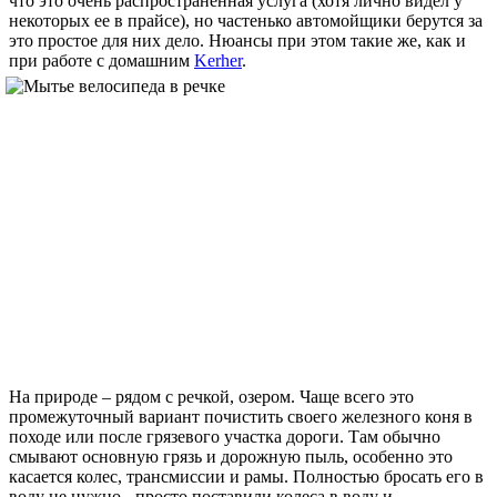
что это очень распространенная услуга (хотя лично видел у
некоторых ее в прайсе), но частенько автомойщики берутся за
это простое для них дело. Нюансы при этом такие же, как и
при работе с домашним
Kerher
.
На природе – рядом с речкой, озером. Чаще всего это
промежуточный вариант почистить своего железного коня в
походе или после грязевого участка дороги. Там обычно
смывают основную грязь и дорожную пыль, особенно это
касается колес, трансмиссии и рамы. Полностью бросать его в
воду не нужно - просто поставили колеса в воду и