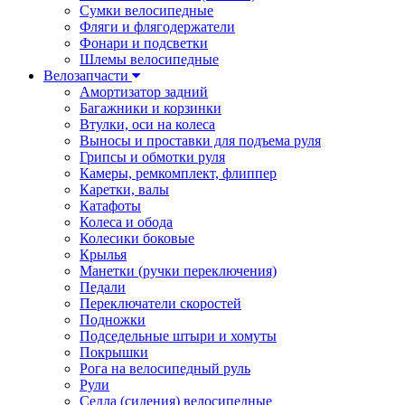
Сумки велосипедные
Фляги и флягодержатели
Фонари и подсветки
Шлемы велосипедные
Велозапчасти
Амортизатор задний
Багажники и корзинки
Втулки, оси на колеса
Выносы и проставки для подъема руля
Грипсы и обмотки руля
Камеры, ремкомплект, флиппер
Каретки, валы
Катафоты
Колеса и обода
Колесики боковые
Крылья
Манетки (ручки переключения)
Педали
Переключатели скоростей
Подножки
Подседельные штыри и хомуты
Покрышки
Рога на велосипедный руль
Рули
Седла (сидения) велосипедные