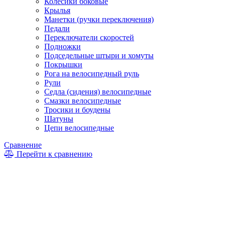
Колесики боковые
Крылья
Манетки (ручки переключения)
Педали
Переключатели скоростей
Подножки
Подседельные штыри и хомуты
Покрышки
Рога на велосипедный руль
Рули
Седла (сидения) велосипедные
Смазки велосипедные
Тросики и боудены
Шатуны
Цепи велосипедные
Сравнение
Перейти к сравнению