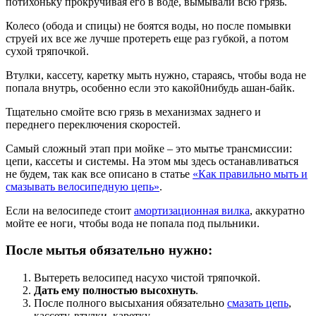
потихоньку прокручивая его в воде, вымывали всю грязь.
Колесо (обода и спицы) не боятся воды, но после помывки
струей их все же лучше протереть еще раз губкой, а потом
сухой тряпочкой.
Втулки, кассету, каретку мыть нужно, стараясь, чтобы вода не
попала внутрь, особенно если это какой0нибудь ашан-байк.
Тщательно смойте всю грязь в механизмах заднего и
переднего переключения скоростей.
Самый сложный этап при мойке – это мытье трансмиссии:
цепи, кассеты и системы. На этом мы здесь останавливаться
не будем, так как все описано в статье
«Как правильно мыть и
смазывать велосипедную цепь»
.
Если на велосипеде стоит
амортизационная вилка
, аккуратно
мойте ее ноги, чтобы вода не попала под пыльники.
После мытья обязательно нужно:
Вытереть велосипед насухо чистой тряпочкой.
Дать ему полностью высохнуть
.
После полного высыхания обязательно
смазать цепь
,
кассету, втулки, каретку.