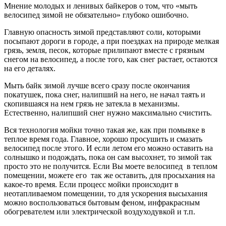
Мнение молодых и ленивых байкеров о том, что «мыть
велосипед зимой не обязательно» глубоко ошибочно.
Главную опасность зимой представляют соли, которыми
посыпают дороги в городе, а при поездках на природе мелкая
грязь, земля, песок, которые прилипают вместе с грязным
снегом на велосипед, а после того, как снег растает, остаются
на его деталях.
Мыть байк зимой лучше всего сразу после окончания
покатушек, пока снег, налипший на него, не начал таять и
скопившаяся на нем грязь не затекла в механизмы.
Естественно, налипший снег нужно максимально счистить.
Вся технология мойки точно такая же, как при помывке в
теплое время года. Главное, хорошо просушить и смазать
велосипед после этого. И если летом его можно оставить на
солнышко и подождать, пока он сам высохнет, то зимой так
просто это не получится. Если Вы моете велосипед в теплом
помещении, можете его так же оставить, для просыхания на
какое-то время. Если процесс мойки происходит в
неотапливаемом помещении, то для ускорения высыхания
можно воспользоваться бытовым феном, инфракрасным
обогревателем или электрической воздуходувкой и т.п.