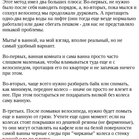
Этот метод имел два больших плюса: Во-первых, не нужно
было после себя наводить порядок, а, во-вторых, пока мылся и
сохнул велосипед мы продолжали дурковать. А притащить
одно-два ведра воды на лифте (они тогда еще везде нормально
работали) или даже сбегать пешком - для нас не представляло
никакой проблемы.
Мытьё в ванной, на мой взгляд, вполне реальный, но не
самый удобный вариант.
Во-первых, ванная комната и сама ванна просто часто
слишком маленькая, чтобы вламываться туда еще и с
велосипедом, протащив его по квартире и не запачкав ничего
при этом.
Во-вторых, чаще всего нужно разбирать байк или снимать,
как минимум, переднее колесо – иначе он просто не влезет в
нее. При этом постараться не поцарапать вилкой без колеса
саму ванную.
В-третьих. После помывки велосипеда, нужно будет помыть
еще и ванную от грязи. Учтите еще один момент: если на
колесах стоят покрышки из дешевой резины (не фирменные),
то они могут оставлять на кафеле или на белой поверхности
самой ванны черные следы при "чирканье" колеса о стенку
ванной или по плитке.