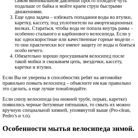
самом минимальном давлении просто отойдите чуть
подальше от байка и мойте краем струи быстрыми
движениями.
Еще одна задача – избежать попадания воды во втулки,
каретку, кассету, под уплотнители на амортизационных
вилках. Стараться, чтобы вода не попала внутрь рамы –
особенно стального и карбонового велосипеда. Если у
вас односкоростные или качественные горные модели –
то они практически все имеют защиту от воды и бояться
особо нечего.
Обязательно хорошо просушиваем велосипед после
такой мойки и смазываем цепь, звездочки, кассету,
каретки и втулки.
Если Вы не уверены в способностях ребят на автомойке
правильно помыть велосипед – объясните им как правильно
это сделать, а еще лучше понаблюдайте.
Если снизу велосипеда (на нижней трубе, перьях, каретке)
появились черные битумные пятнышки, то смыть их можно
вручную специальной химией, упомянутой выше (Pro-clean,
Pedro’s и т.п).
Особенности мытья велосипеда зимой.