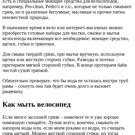
Есть и специальные моющие средства для велосипедов,
например, Pro-clean, Pedro’s и т.п., которые не только смывают
грязь, но и различные битумные, масляные и прочие пятна
неизвестной природы.
В нынешнее время в вело или интернет-магазинах можно
приобрести готовые наборы для чистки, смазки и мытья
велосипеда включающее все необходимое: моющее средство,
щетки, губки и тряпочки.
Для смыва твердой грязи, при мытье вручную, используем
щетки или жесткую сторону губки. Разводы и потеки
притираем мягкой стороной губки. В конце протираем байк
чистой сухой тряпкой.
Обязательно проверьте, что бы вода не осталась внутри труб
рамы – сохнуть она там будет очень долго и вызовет
ржавчину.
Как мыть велосипед
Если много засохшей грязи – намочите ее и уже хорошо
намокшую счищайте. Лучше всего, конечно, смывать ее
напором воды или, если моем руками из ведра, то счищать
грязь щеткой. Можно жесткой стороной губки, но тогда