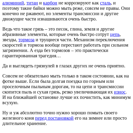
алюминий
,
титан
и
карбон
не коррозируют как
сталь
, и
поэтому такие байки можно мыть реже, совсем не правы. Они
конечно не ржавеют, но элементы трансмиссии и другие
движущие части изнашиваются очень быстро.
Ведь что такое грязь – это песок, глина, земля и другие
абразивные элементы, которые очень быстро сотрут
цепь
,
звезды,
тормоза
и трущиеся части. Механизм переключения
скоростей и тормоза вообще перестают работать при сильном
загрязнении. А езда без тормозов – это практически
гарантированная трагедия…
Да и выглядеть грязнулей в глазах других не очень приятно.
Совсем не обязательно мыть только в таком состоянии, как на
фотке выше. Если была долгая поездка по горным или
проселочным пыльным дорогам, то на цепи и трансмиссии
скопится пыль и сухая грязь, резко увеличивающая их
износ
.
И на ближайшей остановке лучше их почистить, как минимум
всухую.
Ну и уж абсолютно точно нужно хорошо помыть своего
железного коня
перед постановкой
его на зимнее или просто
длительное хранение.