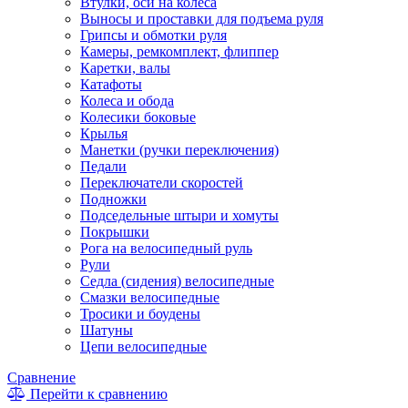
Втулки, оси на колеса
Выносы и проставки для подъема руля
Грипсы и обмотки руля
Камеры, ремкомплект, флиппер
Каретки, валы
Катафоты
Колеса и обода
Колесики боковые
Крылья
Манетки (ручки переключения)
Педали
Переключатели скоростей
Подножки
Подседельные штыри и хомуты
Покрышки
Рога на велосипедный руль
Рули
Седла (сидения) велосипедные
Смазки велосипедные
Тросики и боудены
Шатуны
Цепи велосипедные
Сравнение
Перейти к сравнению