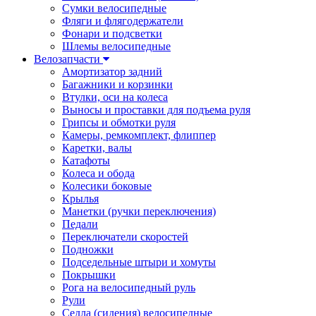
Сумки велосипедные
Фляги и флягодержатели
Фонари и подсветки
Шлемы велосипедные
Велозапчасти
Амортизатор задний
Багажники и корзинки
Втулки, оси на колеса
Выносы и проставки для подъема руля
Грипсы и обмотки руля
Камеры, ремкомплект, флиппер
Каретки, валы
Катафоты
Колеса и обода
Колесики боковые
Крылья
Манетки (ручки переключения)
Педали
Переключатели скоростей
Подножки
Подседельные штыри и хомуты
Покрышки
Рога на велосипедный руль
Рули
Седла (сидения) велосипедные