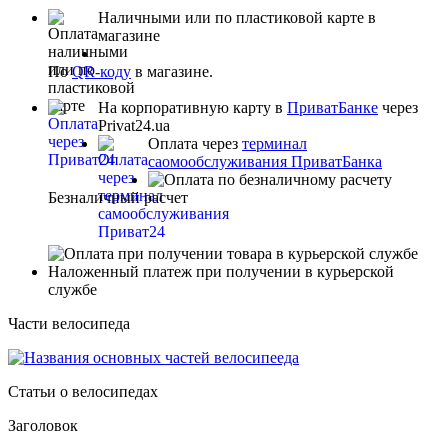
Наличными или по пластиковой карте в
магазине
По
QR-коду
в магазине.
На корпоративную карту в
ПриватБанке
через
Privat24.ua
Оплата через
терминал
саомообслуживания ПриватБанка
Безналичный расчет
Наложенный платеж при получении в курьерской
службе
Части велосипеда
Статьи о велосипедах
Заголовок