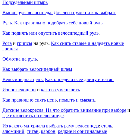
Подседельный штырь
Вынос руля велосипеда. Для чего нужен и как выбрать
Руль. Как правильно подобрать себе новый руль
.
Как поднять или опустить велосипедный руль
.
Рога
и
грипсы
на руль.
Как снять старые и надедеть новые
грипсы
.
Обмотка на руль
.
Как выбрать велосипедный шлем
Велосипедная цепь.
Как определить ее длину и натяг.
Износ велоцепи
и
как его уменьшить
.
Как правильно снять цепь
,
помыть и смазать
.
Детские велокресла. На что обратить внимание при выборе
и
где их крепить на велосипеде
.
Из какого материала выбрать раму велосипеда
:
сталь
,
алюминий
,
титан
,
карбон
,
редкие и оригинальные