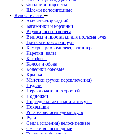
Фонари и подсветки
Шлемы велосипедные
Велозапчасти
Амортизатор задний
Багажники и корзинки
Втулки, оси на колеса
Выносы и проставки для подъема руля
Грипсы и обмотки руля
Камеры, ремкомплект, флиппер
Каретки, валы
Катафоты
Колеса и обода
Колесики боковые
Крылья
Манетки (ручки переключения)
Педали
Переключатели скоростей
Подножки
Подседельные штыри и хомуты
Покрышки
Рога на велосипедный руль
Рули
Седла (сидения) велосипедные
Смазки велосипедные
Тросики и боудены