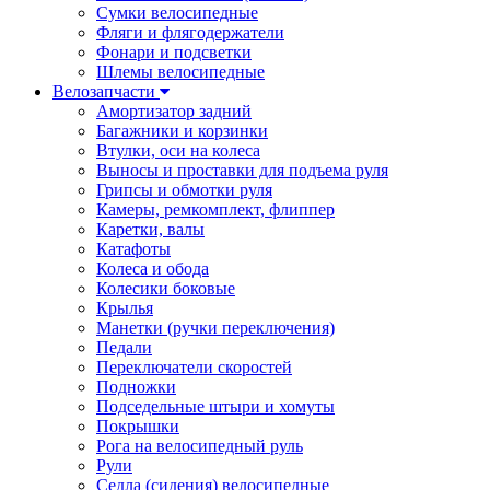
Сумки велосипедные
Фляги и флягодержатели
Фонари и подсветки
Шлемы велосипедные
Велозапчасти
Амортизатор задний
Багажники и корзинки
Втулки, оси на колеса
Выносы и проставки для подъема руля
Грипсы и обмотки руля
Камеры, ремкомплект, флиппер
Каретки, валы
Катафоты
Колеса и обода
Колесики боковые
Крылья
Манетки (ручки переключения)
Педали
Переключатели скоростей
Подножки
Подседельные штыри и хомуты
Покрышки
Рога на велосипедный руль
Рули
Седла (сидения) велосипедные