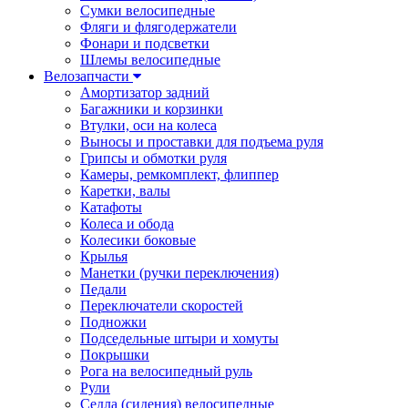
Сумки велосипедные
Фляги и флягодержатели
Фонари и подсветки
Шлемы велосипедные
Велозапчасти
Амортизатор задний
Багажники и корзинки
Втулки, оси на колеса
Выносы и проставки для подъема руля
Грипсы и обмотки руля
Камеры, ремкомплект, флиппер
Каретки, валы
Катафоты
Колеса и обода
Колесики боковые
Крылья
Манетки (ручки переключения)
Педали
Переключатели скоростей
Подножки
Подседельные штыри и хомуты
Покрышки
Рога на велосипедный руль
Рули
Седла (сидения) велосипедные