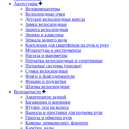
Аксессуары
Велокомпьютеры
Велосипедные очки
Детские велосипедные кресла
Замки велосипедные
Защита велосипедная
Звонки и клаксоны
Зеркала заднего вида
Крепления для смартфонов на руль и руку
Мультитулы и инструменты
Насосы и манометры
Перчатки велосипедные и спортивные
Питьевые системы (поилки)
Сумки велосипедные
Фляги и флягодержатели
Фонари и подсветки
Шлемы велосипедные
Велозапчасти
Амортизатор задний
Багажники и корзинки
Втулки, оси на колеса
Выносы и проставки для подъема руля
Грипсы и обмотки руля
Камеры, ремкомплект, флиппер
Каретки, валы