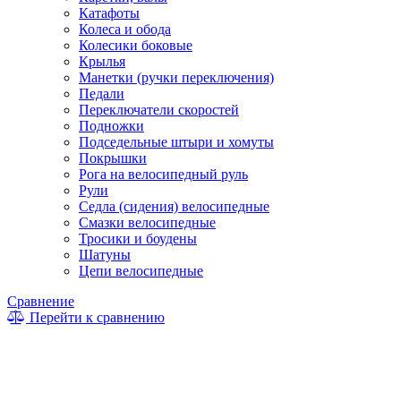
Катафоты
Колеса и обода
Колесики боковые
Крылья
Манетки (ручки переключения)
Педали
Переключатели скоростей
Подножки
Подседельные штыри и хомуты
Покрышки
Рога на велосипедный руль
Рули
Седла (сидения) велосипедные
Смазки велосипедные
Тросики и боудены
Шатуны
Цепи велосипедные
Сравнение
Перейти к сравнению