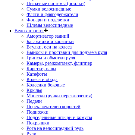
Питьевые системы (поилки)
Сумки велосипедные
Фляги и флягодержатели
Фонари и подсветки
Шлемы велосипедные
Велозапчасти
Амортизатор задний
Багажники и корзинки
Втулки, оси на колеса
Выносы и проставки для подъема руля
Грипсы и обмотки руля
Камеры, ремкомплект, флиппер
Каретки, валы
Катафоты
Колеса и обода
Колесики боковые
Крылья
Манетки (ручки переключения)
Педали
Переключатели скоростей
Подножки
Подседельные штыри и хомуты
Покрышки
Рога на велосипедный руль
Рули