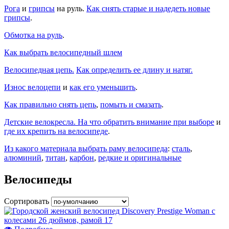
Рога
и
грипсы
на руль.
Как снять старые и надедеть новые
грипсы
.
Обмотка на руль
.
Как выбрать велосипедный шлем
Велосипедная цепь.
Как определить ее длину и натяг.
Износ велоцепи
и
как его уменьшить
.
Как правильно снять цепь
,
помыть и смазать
.
Детские велокресла. На что обратить внимание при выборе
и
где их крепить на велосипеде
.
Из какого материала выбрать раму велосипеда
:
сталь
,
алюминий
,
титан
,
карбон
,
редкие и оригинальные
Велосипеды
Сортировать