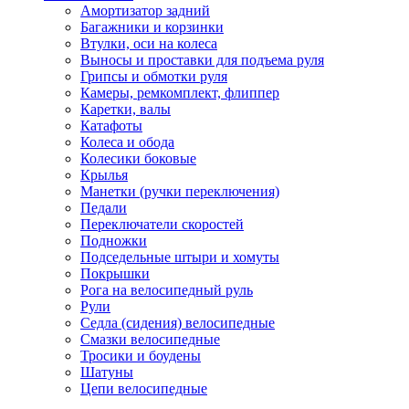
Амортизатор задний
Багажники и корзинки
Втулки, оси на колеса
Выносы и проставки для подъема руля
Грипсы и обмотки руля
Камеры, ремкомплект, флиппер
Каретки, валы
Катафоты
Колеса и обода
Колесики боковые
Крылья
Манетки (ручки переключения)
Педали
Переключатели скоростей
Подножки
Подседельные штыри и хомуты
Покрышки
Рога на велосипедный руль
Рули
Седла (сидения) велосипедные
Смазки велосипедные
Тросики и боудены
Шатуны
Цепи велосипедные