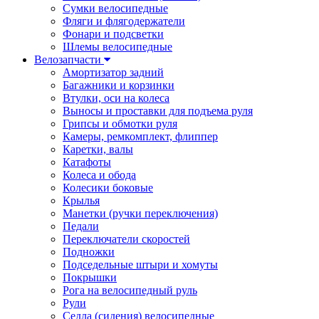
Сумки велосипедные
Фляги и флягодержатели
Фонари и подсветки
Шлемы велосипедные
Велозапчасти
Амортизатор задний
Багажники и корзинки
Втулки, оси на колеса
Выносы и проставки для подъема руля
Грипсы и обмотки руля
Камеры, ремкомплект, флиппер
Каретки, валы
Катафоты
Колеса и обода
Колесики боковые
Крылья
Манетки (ручки переключения)
Педали
Переключатели скоростей
Подножки
Подседельные штыри и хомуты
Покрышки
Рога на велосипедный руль
Рули
Седла (сидения) велосипедные