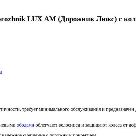
rozhnik LUX АМ (Дорожник Люкс) с колес
ю
тичности, требует минимального обслуживания и предназначен д
ниевыми
ободами
облегчают велосипед и защищают колеса от де
т надежное сцепление с дорожным покрытием.