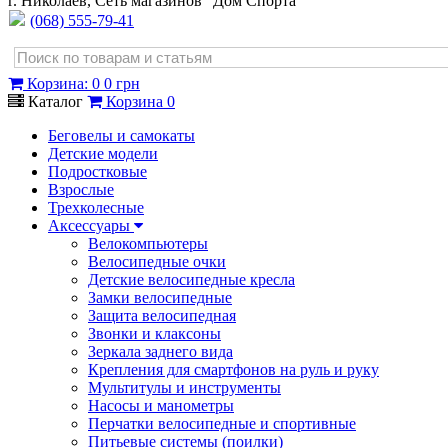
г. Николаев, Сеть магазинов "Дом Спорта"
(068) 555-79-41
Корзина
:
0
0 грн
Каталог
Корзина
0
Беговелы и самокаты
Детские модели
Подростковые
Взрослые
Трехколесные
Аксессуары
Велокомпьютеры
Велосипедные очки
Детские велосипедные кресла
Замки велосипедные
Защита велосипедная
Звонки и клаксоны
Зеркала заднего вида
Крепления для смартфонов на руль и руку
Мультитулы и инструменты
Насосы и манометры
Перчатки велосипедные и спортивные
Питьевые системы (поилки)