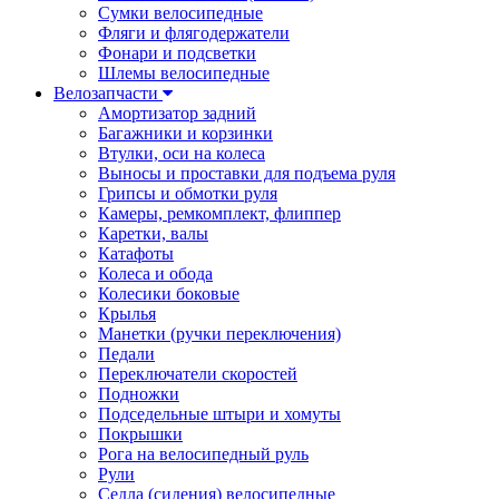
Сумки велосипедные
Фляги и флягодержатели
Фонари и подсветки
Шлемы велосипедные
Велозапчасти
Амортизатор задний
Багажники и корзинки
Втулки, оси на колеса
Выносы и проставки для подъема руля
Грипсы и обмотки руля
Камеры, ремкомплект, флиппер
Каретки, валы
Катафоты
Колеса и обода
Колесики боковые
Крылья
Манетки (ручки переключения)
Педали
Переключатели скоростей
Подножки
Подседельные штыри и хомуты
Покрышки
Рога на велосипедный руль
Рули
Седла (сидения) велосипедные