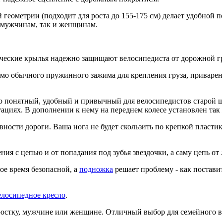
геометрии (подходит для роста до 155-175 см) делает удобной п
ак мужчинам, так и женщинам.
еские крылья надежно защищают велосипедиста от дорожной гр
имо обычного пружинного зажима для крепления груза, приваре
о понятный, удобный и привычный для велосипедистов старой шк
ациях. В дополнении к нему на переднем колесе установлен так 
ности дороги. Ваша нога не будет скользить по крепкой пласт
ия с цепью и от попадания под зубья звездочки, а саму цепь от
ое время безопасной, а
подножка
решает проблему - как поставит
елосипедное кресло
.
остку, мужчине или женщине. Отличный выбор для семейного в