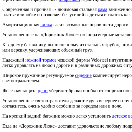
Современная и прочная 17 дюймовая стальная
рама
заниженной 
платье или юбке и позволяет без усилий садиться и слазить к
Амортизационная
вилка
гасит возможные неровности дороги.
Установленные на «Дорожник Люкс» полноразмерные металлич
К заднему багажнику, выполненному из стальных трубок, пом
или веревку, удерживающих объемный груз.
Надежный
ножной тормоз
чешской фирмы Velosteel интуитивн
легко управлять на любой дороге и в различных дорожных ситу
Широкое пружинное регулируемое
сидение
компенсирует неров
светоотражателем.
Железная защита
цепи
убережет брюки и юбки от соприкосновен
Установленные светоотражатели делают езду в вечернее и ночн
согласитесь, очень удобно особенно за городом или в поле.
На крепкий задний багжник можно легко установить
детское в
Езда на «Дорожник Люкс» доставит удовольствие любому подр