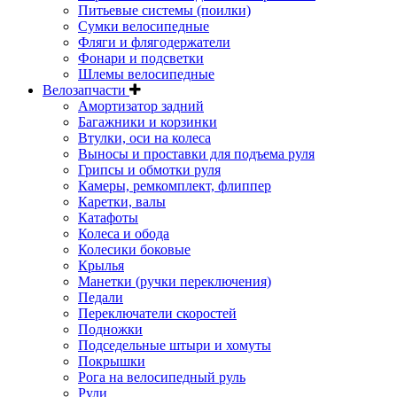
Питьевые системы (поилки)
Сумки велосипедные
Фляги и флягодержатели
Фонари и подсветки
Шлемы велосипедные
Велозапчасти
Амортизатор задний
Багажники и корзинки
Втулки, оси на колеса
Выносы и проставки для подъема руля
Грипсы и обмотки руля
Камеры, ремкомплект, флиппер
Каретки, валы
Катафоты
Колеса и обода
Колесики боковые
Крылья
Манетки (ручки переключения)
Педали
Переключатели скоростей
Подножки
Подседельные штыри и хомуты
Покрышки
Рога на велосипедный руль
Рули