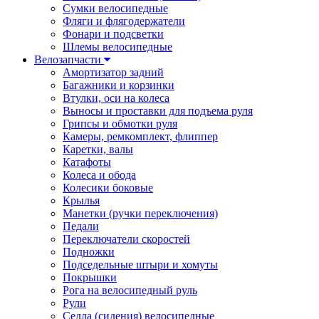
Сумки велосипедные
Фляги и флягодержатели
Фонари и подсветки
Шлемы велосипедные
Велозапчасти
Амортизатор задний
Багажники и корзинки
Втулки, оси на колеса
Выносы и проставки для подъема руля
Грипсы и обмотки руля
Камеры, ремкомплект, флиппер
Каретки, валы
Катафоты
Колеса и обода
Колесики боковые
Крылья
Манетки (ручки переключения)
Педали
Переключатели скоростей
Подножки
Подседельные штыри и хомуты
Покрышки
Рога на велосипедный руль
Рули
Седла (сидения) велосипедные