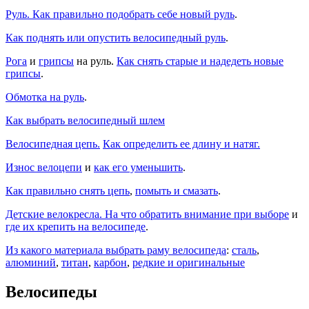
Руль. Как правильно подобрать себе новый руль
.
Как поднять или опустить велосипедный руль
.
Рога
и
грипсы
на руль.
Как снять старые и надедеть новые
грипсы
.
Обмотка на руль
.
Как выбрать велосипедный шлем
Велосипедная цепь.
Как определить ее длину и натяг.
Износ велоцепи
и
как его уменьшить
.
Как правильно снять цепь
,
помыть и смазать
.
Детские велокресла. На что обратить внимание при выборе
и
где их крепить на велосипеде
.
Из какого материала выбрать раму велосипеда
:
сталь
,
алюминий
,
титан
,
карбон
,
редкие и оригинальные
Велосипеды