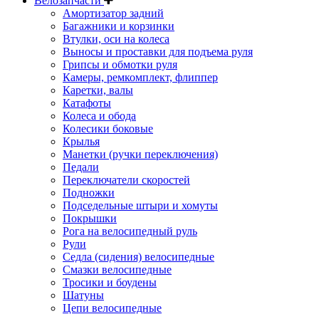
Велозапчасти
Амортизатор задний
Багажники и корзинки
Втулки, оси на колеса
Выносы и проставки для подъема руля
Грипсы и обмотки руля
Камеры, ремкомплект, флиппер
Каретки, валы
Катафоты
Колеса и обода
Колесики боковые
Крылья
Манетки (ручки переключения)
Педали
Переключатели скоростей
Подножки
Подседельные штыри и хомуты
Покрышки
Рога на велосипедный руль
Рули
Седла (сидения) велосипедные
Смазки велосипедные
Тросики и боудены
Шатуны
Цепи велосипедные