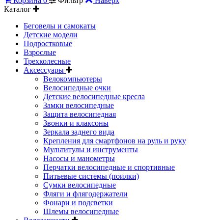
Корзина
0
Фильтр
Наверх
Каталог
Беговелы и самокаты
Детские модели
Подростковые
Взрослые
Трехколесные
Аксессуары
Велокомпьютеры
Велосипедные очки
Детские велосипедные кресла
Замки велосипедные
Защита велосипедная
Звонки и клаксоны
Зеркала заднего вида
Крепления для смартфонов на руль и руку
Мультитулы и инструменты
Насосы и манометры
Перчатки велосипедные и спортивные
Питьевые системы (поилки)
Сумки велосипедные
Фляги и флягодержатели
Фонари и подсветки
Шлемы велосипедные