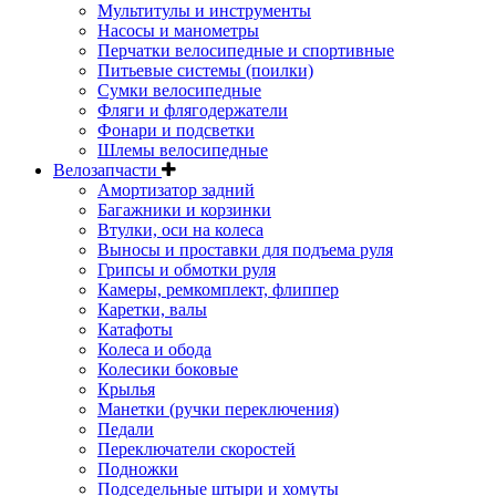
Мультитулы и инструменты
Насосы и манометры
Перчатки велосипедные и спортивные
Питьевые системы (поилки)
Сумки велосипедные
Фляги и флягодержатели
Фонари и подсветки
Шлемы велосипедные
Велозапчасти
Амортизатор задний
Багажники и корзинки
Втулки, оси на колеса
Выносы и проставки для подъема руля
Грипсы и обмотки руля
Камеры, ремкомплект, флиппер
Каретки, валы
Катафоты
Колеса и обода
Колесики боковые
Крылья
Манетки (ручки переключения)
Педали
Переключатели скоростей
Подножки
Подседельные штыри и хомуты