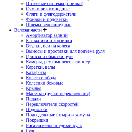
Питьевые системы (поилки)
Сумки велосипедные
Фляги и флягодержатели
Фонари и подсветки
Шлемы велосипедные
Велозапчасти
Амортизатор задний
Багажники и корзинки
Втулки, оси на колеса
Выносы и проставки для подъема руля
Грипсы и обмотки руля
Камеры, ремкомплект, флиппер
Каретки, валы
Катафоты
Колеса и обода
Колесики боковые
Крылья
Манетки (ручки переключения)
Педали
Переключатели скоростей
Подножки
Подседельные штыри и хомуты
Покрышки
Рога на велосипедный руль
Рули