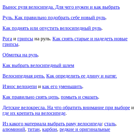
Вынос руля велосипеда. Для чего нужен и как выбрать
Руль. Как правильно подобрать себе новый руль
.
Как поднять или опустить велосипедный руль
.
Рога
и
грипсы
на руль.
Как снять старые и надедеть новые
грипсы
.
Обмотка на руль
.
Как выбрать велосипедный шлем
Велосипедная цепь.
Как определить ее длину и натяг.
Износ велоцепи
и
как его уменьшить
.
Как правильно снять цепь
,
помыть и смазать
.
Детские велокресла. На что обратить внимание при выборе
и
где их крепить на велосипеде
.
Из какого материала выбрать раму велосипеда
:
сталь
,
алюминий
,
титан
,
карбон
,
редкие и оригинальные