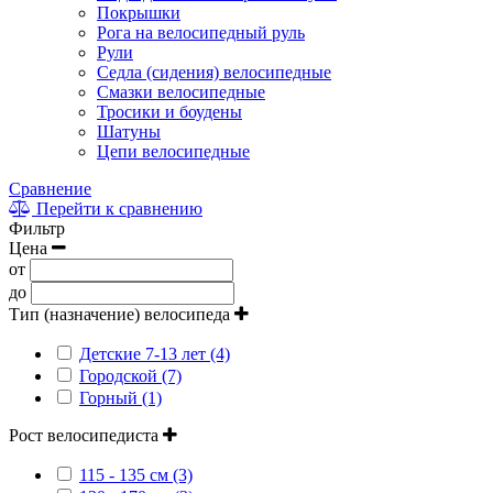
Покрышки
Рога на велосипедный руль
Рули
Седла (сидения) велосипедные
Смазки велосипедные
Тросики и боудены
Шатуны
Цепи велосипедные
Сравнение
Перейти к сравнению
Фильтр
Цена
от
до
Тип (назначение) велосипеда
Детские 7-13 лет (4)
Городской (7)
Горный (1)
Рост велосипедиста
115 - 135 см (3)