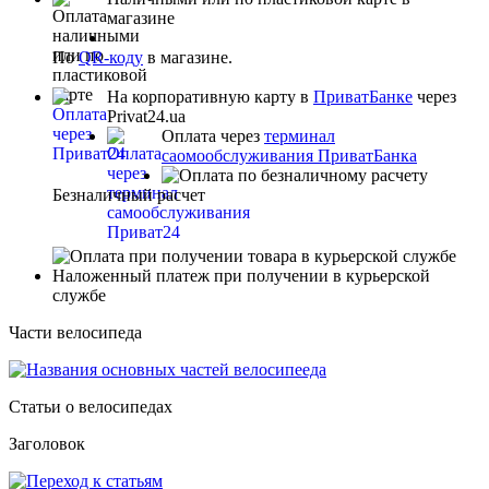
магазине
По
QR-коду
в магазине.
На корпоративную карту в
ПриватБанке
через
Privat24.ua
Оплата через
терминал
саомообслуживания ПриватБанка
Безналичный расчет
Наложенный платеж при получении в курьерской
службе
Части велосипеда
Статьи о велосипедах
Заголовок