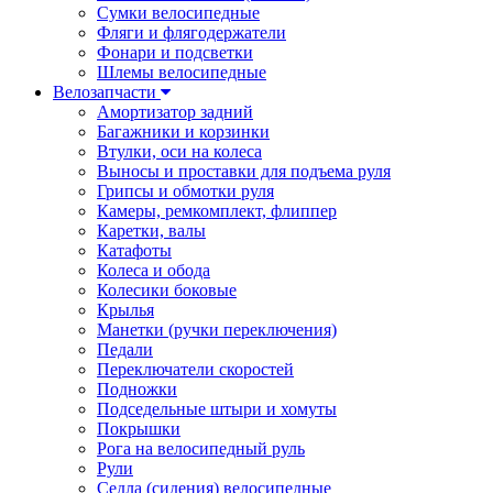
Сумки велосипедные
Фляги и флягодержатели
Фонари и подсветки
Шлемы велосипедные
Велозапчасти
Амортизатор задний
Багажники и корзинки
Втулки, оси на колеса
Выносы и проставки для подъема руля
Грипсы и обмотки руля
Камеры, ремкомплект, флиппер
Каретки, валы
Катафоты
Колеса и обода
Колесики боковые
Крылья
Манетки (ручки переключения)
Педали
Переключатели скоростей
Подножки
Подседельные штыри и хомуты
Покрышки
Рога на велосипедный руль
Рули
Седла (сидения) велосипедные