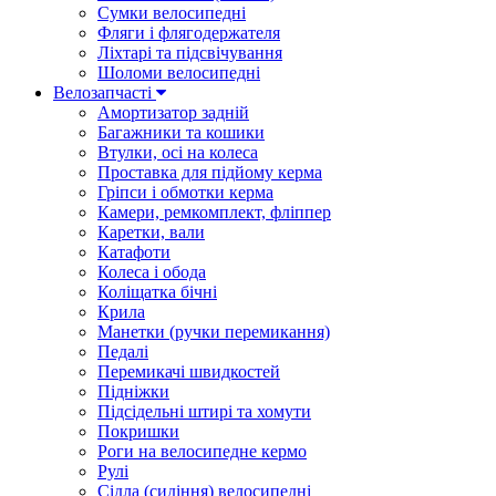
Сумки велосипедні
Фляги і флягодержателя
Ліхтарі та підсвічування
Шоломи велосипедні
Велозапчасті
Амортизатор задній
Багажники та кошики
Втулки, осі на колеса
Проставка для підйому керма
Гріпси і обмотки керма
Камери, ремкомплект, фліппер
Каретки, вали
Катафоти
Колеса і обода
Коліщатка бічні
Крила
Манетки (ручки перемикання)
Педалі
Перемикачі швидкостей
Підніжки
Підсідельні штирі та хомути
Покришки
Роги на велосипедне кермо
Рулі
Сідла (сидіння) велосипедні