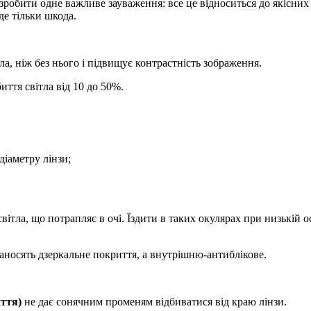
но зробити одне важливе зауваження: все це відноситься до якісн
де тільки шкода.
ла, ніж без нього і підвищує контрастність зображення.
иття світла від 10 до 50%.
діаметру лінзи;
тла, що потрапляє в очі. Їздити в таких окулярах при низькій ос
носять дзеркальне покриття, а внутрішню-антиблікове.
ття)
не дає сонячним променям відбиватися від краю лінзи.