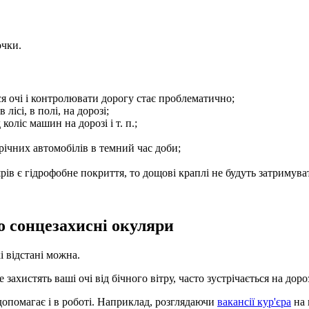
очки.
ися очі і контролювати дорогу стає проблематично;
лісі, в полі, на дорозі;
коліс машин на дорозі і т. п.;
трічних автомобілів в темний час доби;
ярів є гідрофобне покриття, то дощові краплі не будуть затримува
о сонцезахисні окуляри
і відстані можна.
захистять ваші очі від бічного вітру, часто зустрічається на доро
допомагає і в роботі. Наприклад, розглядаючи
вакансії кур'єра
на 