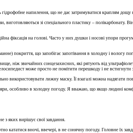
ь гідрофобне напилення, що не дає затримуватися краплям дощу 
зи, виготовляються зі спеціального пластику – полікарбонату. Ві
на фіксація на голові. Часто у них душки і носові упори прогумо
нне) покриття, що запобігає запотівання в холодну і вологу пог
 вище, ніж звичайних сонцезахисних, які рятують від ультрафіо
елосипедист може просто не помітити перешкоду і не встигнути з
льно використовувати лижну маску. Її взагалі можна надягати по
яри, особливо в холодну погоду. Я вважаю, що якщо людині комф
е з яких вирішує свої завдання.
но кататися вночі, ввечері, в не сонячну погоду. Головне їх завда