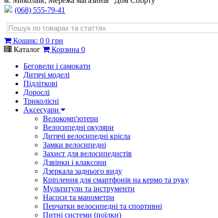
м. Миколаїв, Мережа магазинів "Дом Спорту"
(068) 555-79-41
Кошик
:
0
0 грн
Каталог
Корзина
0
Беговели і самокати
Дитячі моделі
Підліткові
Дорослі
Триколісні
Аксесуари
Велокомп'ютери
Велосипедні окуляри
Дитячі велосипедні крісла
Замки велосипедні
Захист для велосипедистів
Дзвінки і клаксони
Дзеркала заднього виду
Кріплення для смартфонів на кермо та руку
Мультитули та інструменти
Насоси та манометри
Перчатки велосипедні та спортивні
Питні системи (поїлки)