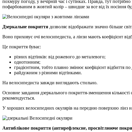
похмуру погоду, у вечірній час і сутінках. Правда, тут потріб
пофарбованим в жовтий колір – швидше за все від їх носіння бу
Дзеркальне покриття
дозволяє відображати значно більше світ
Воно приховує очі велосипедиста, а лінзи мають коефіцієнт відб
Це покриття буває:
різних відтінків: від рожевого до металевого;
однотонним;
градієнтним, тобто плавно змінює коефіцієнт відбиття по 
райдужним з різними відтінками.
На велосипедиста завжди виглядають стильно.
Основне завдання дзеркального покриття-зменшення кількості сві
рекомендується.
У хороших велосипедних окулярів на передню поверхню лінз на
Антиблікове покриття (антирефлексне, просвітлююче покри