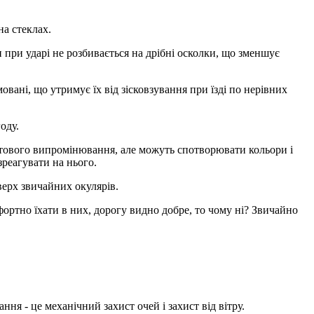
на стеклах.
н при ударі не розбивається на дрібні осколки, що зменшує
вані, що утримує їх від зісковзування при їзді по нерівних
оду.
летового випромінювання, але можуть спотворювати кольори і
реагувати на нього.
верх звичайних окулярів.
ортно їхати в них, дорогу видно добре, то чому ні? Звичайно
ння - це механічний захист очей і захист від вітру.