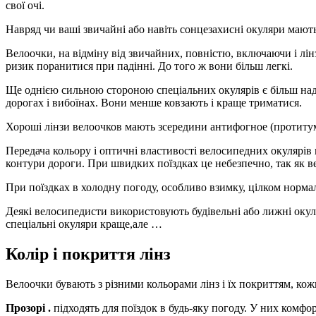
свої очі.
Навряд чи ваші звичайні або навіть сонцезахисні окуляри мают
Велоочки, на відміну від звичайних, повністю, включаючи і лін
ризик поранитися при падінні. До того ж вони більш легкі.
Ще однією сильною стороною спеціальних окулярів є більш надій
дорогах і вибоїнах. Вони менше ковзають і краще триматися.
Хороші лінзи велоочков мають зсередини антифогное (протитума
Передача кольору і оптичні властивості велосипедних окулярів
контури дороги. При швидких поїздках це небезпечно, так як в
При поїздках в холодну погоду, особливо взимку, цілком норма
Деякі велосипедисти використовують будівельні або лижні окул
спеціальні окуляри краще,але …
Колір і покриття лінз
Велоочки бувають з різними кольорами лінз і їх покриттям, кожн
Прозорі .
підходять для поїздок в будь-яку погоду. У них комфорт