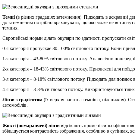
Темні
(в різних градаціях затемнення). Підходять в яскравий ден
до затемненим потрібно враховувати, що око може не встигнути 
темних.
Європейські норми ділять окуляри по здатності пропускати світл
0-я категорія пропускає 80-100% світлового потоку. Вони признач
1-я категорія – 43-80% світлового потоку. Аналогічно попереднім
2-я категорія – 18-43% світлового потоку. Призначені для поїзд
3-я категорія – 8-18% світлового потоку. Підходять для поїздок
4-я категорія – 3-8% світлового потоку. Використовуються тільки
Лінзи з градієнтом
(їх верхня частина темніша, ніж нижня). Осо
автомобілів.
Жовті (помаранчеві) лінзи
відсікають промені синьо-фіолетово
збільшується контрастність зображення, особливо в сутінках, я