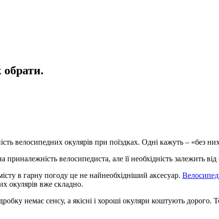
 обрати.
ість велосипедних окулярів при поїздках. Одні кажуть – «без них 
а приналежність велосипедиста, але її необхідність залежить від 
істу в гарну погоду це не найнеобхідніший аксесуар.
Велосипе
их окулярів вже складно.
дробку немає сенсу, а якісні і хороші окуляри коштують дорого.