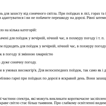
ь для захисту від сонячного світла. При поїздках в лісі, горах та
адаптуватися і ви не побачите перешкоду на дорозі. Рівні затемн
о на кілька категорій:
ені для поїздок у вечірній, нічний час, в похмуру погоду і т. п.
 підходять для поїздок у вечірній, нічний час, в похмуру погоду і
ок в погоду зі змінною хмарністю
 в дуже сонячну погоду.
 в умовах високогір'я. Для велосипедних поїздок, так само як і д
бливо гарні при поїздках по дорозі в яскравий день. Вони захища
ї частини спектра, які можуть викликати короткочасне засліпленн
скраве світло стає більш тьмяним. При слабкому освітленні видим