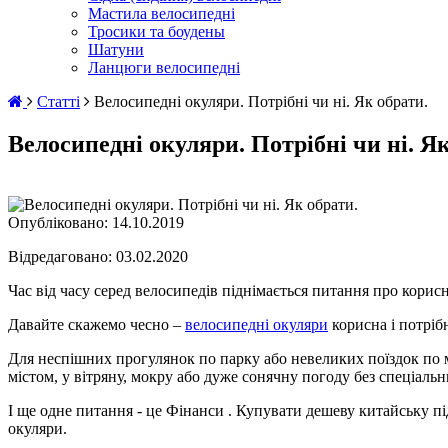
Мастила велосипедні
Тросики та боудены
Шатуни
Ланцюги велосипедні
Статті
Велосипедні окуляри. Потрібні чи ні. Як обрати.
Велосипедні окуляри. Потрібні чи ні. Як
Опубліковано:
14.10.2019
Відредаговано: 03.02.2020
Час від часу серед велосипедів піднімається питання про корисн
Давайте скажемо чесно –
велосипедні окуляри
корисна і потрібн
Для неспішних прогулянок по парку або невеликих поїздок по м
містом, у вітряну, мокру або дуже сонячну погоду без спеціальн
І ще одне питання - це Фінанси . Купувати дешеву китайську пі
окуляри.