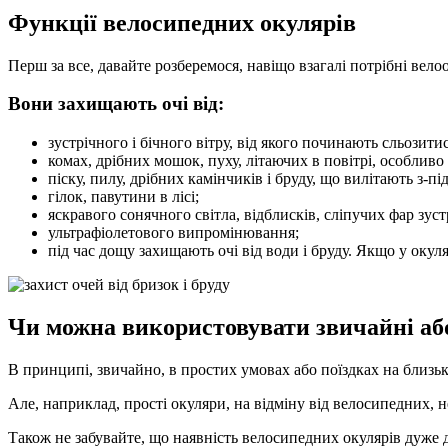
Функції велосипедних окулярів
Перш за все, давайте розберемося, навіщо взагалі потрібні вело
Вони захищають очі від:
зустрічного і бічного вітру, від якого починають сльозит
комах, дрібних мошок, пуху, літаючих в повітрі, особливо в 
піску, пилу, дрібних камінчиків і бруду, що вилітають з-під 
гілок, павутини в лісі;
яскравого сонячного світла, відблисків, сліпучих фар зус
ультрафіолетового випромінювання;
під час дощу захищають очі від води і бруду. Якщо у окул
Чи можна використовувати звичайні аб
В принципі, звичайно, в простих умовах або поїздках на близьк
Але, наприклад, прості окуляри, на відміну від велосипедних, не 
Також не забувайте, що наявність велосипедних окулярів дуже 