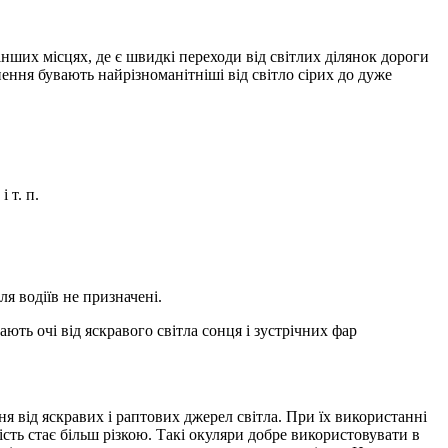
 інших місцях, де є швидкі переходи від світлих ділянок дороги
ення бувають найрізноманітніші від світло сірих до дуже
 т. п.
ля водіїв не призначені.
ють очі від яскравого світла сонця і зустрічних фар
я від яскравих і раптових джерел світла. При їх використанні
ість стає більш різкою. Такі окуляри добре використовувати в