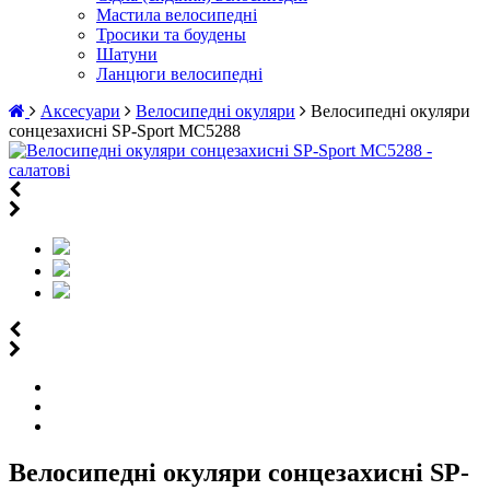
Мастила велосипедні
Тросики та боудены
Шатуни
Ланцюги велосипедні
Аксесуари
Велосипедні окуляри
Велосипедні окуляри
сонцезахисні SP-Sport MC5288
Велосипедні окуляри сонцезахисні SP-