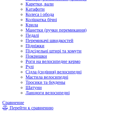
Каретки, вали
Катафоти
Колеса і обода
Коліщатка бічні
Крила
Манетки (ручки перемикання)
Педалі
Перемикачі швидкостей
Підніжки
Підсідельні штирі та хомути
Покришки
Роги на велосипедне кермо
Рулі
Сідла (сидіння) велосипедні
Мастила велосипедні
Тросики та боудены
Шатуни
Ланцюги велосипедні
Сравнение
Перейти к сравнению