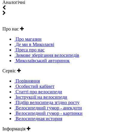
Aналогічні
Про нас
Про магазин
Де ми в Миколаєві
Преса про нас
Зимове зберігання велосипедів
Миколаївський авторинок
Сервіс
Порівняння
Особистий кабінет
Статті про велосипеди
Інструкції на велосипеди
Підбір велосипеда згідно росту
Велосипедний гумор - анекдоти
Велосипедний гумор - картинки
Велосипедная история
Інформація