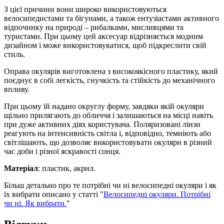
З цієї причини вони широко використовуються
велосипедистами та бігунами, а також ентузіастами активного
відпочинку на природі – рибалками, мисливцями та
туристами. При цьому цей аксесуар відрізняється модним
дизайном і може використовуватися, щоб підкреслити свій
стиль.
Оправа окулярів виготовлена ​​з високоякісного пластику, який
поєднує в собі легкість, гнучкість та стійкість до механічного
впливу.
При цьому їй надано округлу форму, завдяки якій окуляри
щільно прилягають до обличчя і залишаються на місці навіть
при дуже активних діях користувача. Поляризовані лінзи
реагують на інтенсивність світла і, відповідно, темніють або
світлішають, що дозволяє використовувати окуляри в різний
час доби і різної яскравості сонця.
Матеріал
: пластик, акрил.
Більш детально про те потрібні чи ні велосипедні окуляри і як
їх вибрати описано у статті "
Велосипедні окуляри. Потрібні
чи ні. Як вибрати.
"