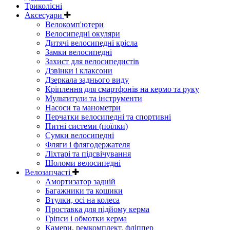
Триколісні
Аксесуари
Велокомп'ютери
Велосипедні окуляри
Дитячі велосипедні крісла
Замки велосипедні
Захист для велосипедистів
Дзвінки і клаксони
Дзеркала заднього виду
Кріплення для смартфонів на кермо та руку
Мультитули та інструменти
Насоси та манометри
Перчатки велосипедні та спортивні
Питні системи (поїлки)
Сумки велосипедні
Фляги і флягодержателя
Ліхтарі та підсвічування
Шоломи велосипедні
Велозапчасті
Амортизатор задній
Багажники та кошики
Втулки, осі на колеса
Проставка для підйому керма
Гріпси і обмотки керма
Камери, ремкомплект, фліппер