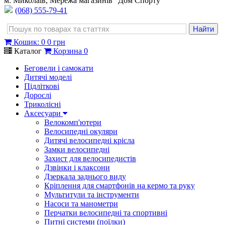
м. Миколаїв, Мережа магазинів "Дом Спорту"
(068) 555-79-41
Кошик
:
0
0 грн
Каталог
Корзина
0
Беговели і самокати
Дитячі моделі
Підліткові
Дорослі
Триколісні
Аксесуари
Велокомп'ютери
Велосипедні окуляри
Дитячі велосипедні крісла
Замки велосипедні
Захист для велосипедистів
Дзвінки і клаксони
Дзеркала заднього виду
Кріплення для смартфонів на кермо та руку
Мультитули та інструменти
Насоси та манометри
Перчатки велосипедні та спортивні
Питні системи (поїлки)