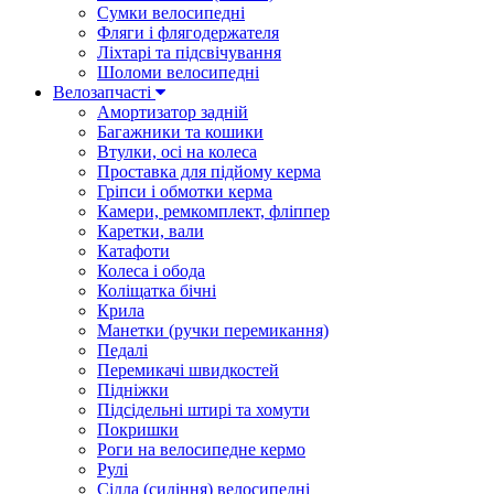
Сумки велосипедні
Фляги і флягодержателя
Ліхтарі та підсвічування
Шоломи велосипедні
Велозапчасті
Амортизатор задній
Багажники та кошики
Втулки, осі на колеса
Проставка для підйому керма
Гріпси і обмотки керма
Камери, ремкомплект, фліппер
Каретки, вали
Катафоти
Колеса і обода
Коліщатка бічні
Крила
Манетки (ручки перемикання)
Педалі
Перемикачі швидкостей
Підніжки
Підсідельні штирі та хомути
Покришки
Роги на велосипедне кермо
Рулі
Сідла (сидіння) велосипедні