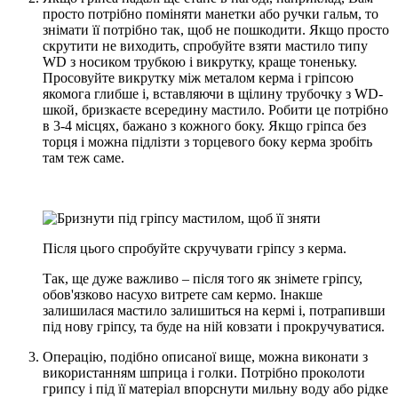
просто потрібно поміняти манетки або ручки гальм, то
знімати її потрібно так, щоб не пошкодити. Якщо просто
скрутити не виходить, спробуйте взяти мастило типу
WD з носиком трубкою і викрутку, краще тоненьку.
Просовуйте викрутку між металом керма і гріпсою
якомога глибше і, вставляючи в щілину трубочку з WD-
шкой, бризкаєте всередину мастило. Робити це потрібно
в 3-4 місцях, бажано з кожного боку. Якщо гріпса без
торця і можна підлізти з торцевого боку керма зробіть
там теж саме.
Після цього спробуйте скручувати гріпсу з керма.
Так, ще дуже важливо – після того як знімете гріпсу,
обов'язково насухо витрете сам кермо. Інакше
залишилася мастило залишиться на кермі і, потрапивши
під нову гріпсу, та буде на ній ковзати і прокручуватися.
Операцію, подібно описаної вище, можна виконати з
використанням шприца і голки. Потрібно проколоти
грипсу і під її матеріал впорснути мильну воду або рідке