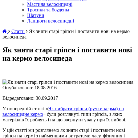
Мастила велосипедні
Тросики та боудены
Шатуни
Ланцюги велосипедні
Статті
Як зняти старі гріпси і поставити нові на кермо
велосипеда
Як зняти старі гріпси і поставити нові
на кермо велосипеда
Опубліковано:
18.08.2016
Відредаговано: 30.09.2017
У попередній статті «
Як вибрати гріпси (ручки керма) на
велосипедне кермо
» були розглянуті типи гріпсів, з яких
матеріалів їх роблять і на що звернути увагу при їх виборі.
У цій статті ми розглянемо як зняти старі і поставити нові
гріпси на кермі з найменшими витратами часу, фізичних і