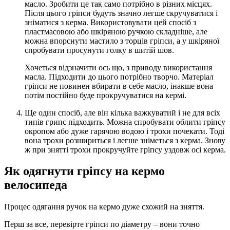
масло. Зробити це так само потрібно в різних місцях.
Після цього гріпси будуть значно легше скручуватися і
зніматися з керма. Використовувати цей спосіб з
пластмасовою або шкіряною ручкою складніше, але
можна впорснути мастило з торців гріпси, а у шкіряної
спробувати просунути голку в шитій шов.
Хочеться відзначити ось що, з приводу використання
масла. Підходити до цього потрібно творчо. Матеріал
гріпси не повинен вбирати в себе масло, інакше вона
потім постійно буде прокручуватися на кермі.
Ще один спосіб, але він кілька важкуватий і не для всіх
типів грипс підходить. Можна спробувати облити гріпсу
окропом або дуже гарячою водою і трохи почекати. Тоді
вона трохи розшириться і легше зніметься з керма. Знову
ж при знятті трохи прокручуйте гріпсу уздовж осі керма.
Як одягнути гріпсу на кермо
велосипеда
Процес одягання ручок на кермо дуже схожий на зняття.
Перш за все, перевірте гріпси по діаметру – вони точно