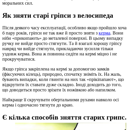
моральних сил.
Як зняти старі гріпси з велосипеда
Після деякого часу експлуатації, особливо якщо пройшло хоча
б пару років, гріпси не так вже й просто зняти з
керма
. Вони
ніби «прикипають» до металевої поверхні. В цьому випадку
ручку не вийде просто стягнути. Та й взагалі хорошу гріпсу
навряд чи вийде стягнути, прикладаючи зусилля тільки
уздовж керма. Вона ж повинна сидіти на кермі міцно і не
прокручуватися.
Якщо гріпса закріплена на кермі за допомогою замків
(фіксуючих кілець), природно, спочатку зніміть їх. На жаль,
бувають випадки, коли гвинти на них так «прікіпапают», що
відкрутити їх ставати дуже складно. Іноді доходить до того,
що доводиться просто зрізати їх ножівкою або напилком.
Найкраще її скручувати обертальними рухами навколо осі
керма і одночасно тягнути до краю.
Є кілька способів зняття старих грипс.