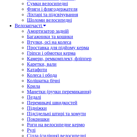
Сумки велосипедні
Фляги і флягодержателя
Ліхтарі та підсвічування
Шоломи велосипедні
Велозапчасті
Амортизатор задній
Багажники та кошики
Втулки, осі на колеса
Проставка для підйому керма
Гріпси і обмотки керма
Камери, ремкомплект, фліппер
Каретки, вали
Катафоти
Колеса і обода
Коліщатка бічні
Крила
Манетки (ручки перемикання)
Педалі
Перемикачі швидкостей
Підніжки
Підсідельні штирі та хомути
Покришки
Роги на велосипедне кермо
Рулі
Сідла (сидіння) велосипедні