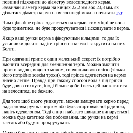
повинні підходити до діаметру велосипедного керма.
Зазвичай діаметр керма на кінцях 22,2 мм або 23,8 мм. як
дізнатися діаметр керма на велосипеді можна почитати
тут
.
Чим щільніше гріпса одягається на кермо, тим міцніше вона
буде триматися, не буде прокручуватися і зісковзувати з керма.
Якщо ваші ручки керма з фіксуючими кільцями, то для їх
установки досить надіти гріпси на кермо і закрутити на них
Болти.
При одяганні грипс є один маленький секрет: їх потрібно
змочити всередині для зменшення тертя. Можна змочити
просто водою, водою з милом, соняшниковою олією (тільки
його потрібно зовсім трохи), тоді гріпса одягнеться на кермо
значно легше. Правда при такому способі вода з-під гріпси
буде довго сохнути, іноді більше доби і весь цей час кататися
на велосипеді не бажано.
Для того щоб цього уникнути, можна змащувати кермо перед
надяганням ручок спиртом або будь спиртовмісної рідиною,
навіть одеколоном. Тоді спирт набагато швидше випарується і
можна буде кататися без побоювання, що ручки на кермі
злетять або будуть прокручувати.
Можна бризнути всередину гріпсів лаком для волосся і відразу