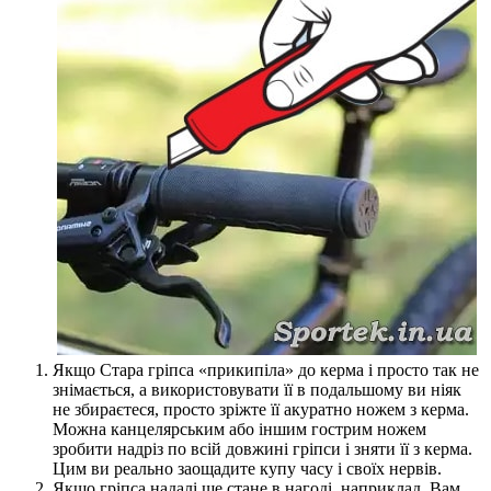
Якщо Стара гріпса «прикипіла» до керма і просто так не
знімається, а використовувати її в подальшому ви ніяк
не збираєтеся, просто зріжте її акуратно ножем з керма.
Можна канцелярським або іншим гострим ножем
зробити надріз по всій довжині гріпси і зняти її з керма.
Цим ви реально заощадите купу часу і своїх нервів.
Якщо гріпса надалі ще стане в нагоді, наприклад, Вам