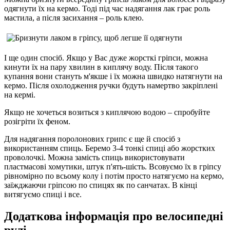
одягнути їх на кермо. Тоді під час надягання лак грає роль
мастила, а після засихання – роль клею.
І ще один спосіб. Якщо у Вас дуже жорсткі гріпси, можна
кинути їх на пару хвилин в киплячу воду. Після такого
купання вони стануть м'якше і їх можна швидко натягнути на
кермо. Після охолодження ручки будуть намертво закріплені
на кермі.
Якщо не хочеться возиться з киплячою водою – спробуйте
розігріти їх феном.
Для надягання поролонових грипс є ще й спосіб з
використанням спиць. Беремо 3-4 тонкі спиці або жорстких
проволочкі. Можна замість спиць використовувати
пластмасові хомутики, штук п'ять-шість. Всовуємо їх в гріпсу
рівномірно по всьому колу і потім просто натягуємо на кермо,
заїжджаючи гріпсою по спицях як по санчатах. В кінці
витягуємо спиці і все.
Додаткова інформація про велосипедні