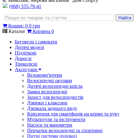
м. Миколаїв, Мережа магазинів "Дом Спорту"
(068) 555-79-41
Кошик
:
0
0 грн
Каталог
Корзина
0
Беговели і самокати
Дитячі моделі
Підліткові
Дорослі
Триколісні
Аксесуари
Велокомп'ютери
Велосипедні окуляри
Дитячі велосипедні крісла
Замки велосипедні
Захист для велосипедистів
Дзвінки і клаксони
Дзеркала заднього виду
Кріплення для смартфонів на кермо та руку
Мультитули та інструменти
Насоси та манометри
Перчатки велосипедні та спортивні
Питні системи (поїлки)