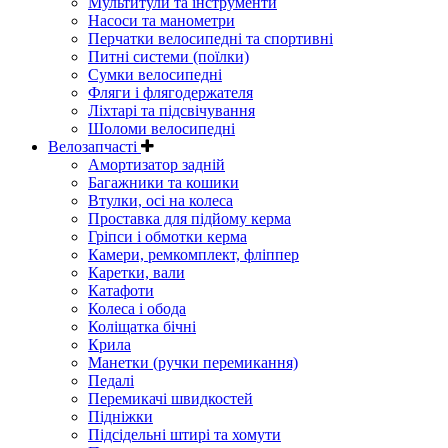
Мультитули та інструменти
Насоси та манометри
Перчатки велосипедні та спортивні
Питні системи (поїлки)
Сумки велосипедні
Фляги і флягодержателя
Ліхтарі та підсвічування
Шоломи велосипедні
Велозапчасті
Амортизатор задній
Багажники та кошики
Втулки, осі на колеса
Проставка для підйому керма
Гріпси і обмотки керма
Камери, ремкомплект, фліппер
Каретки, вали
Катафоти
Колеса і обода
Коліщатка бічні
Крила
Манетки (ручки перемикання)
Педалі
Перемикачі швидкостей
Підніжки
Підсідельні штирі та хомути