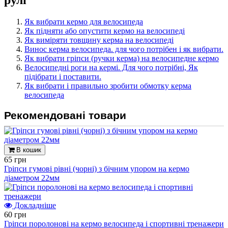
рулі
Як вибрати кермо для велосипеда
Як підняти або опустити кермо на велосипеді
Як виміряти товщину керма на велосипеді
Винос керма велосипеда. для чого потрібен і як вибрати.
Як вибрати гріпси (ручки керма) на велосипедне кермо
Велосипедні роги на кермі. Для чого потрібні, Як
підібрати і поставити.
Як вибрати і правильно зробити обмотку керма
велосипеда
Рекомендовані товари
В кошик
65 грн
Гріпси гумові рівні (чорні) з бічним упором на кермо
діаметром 22мм
Докладніше
60 грн
Гріпси поролонові на кермо велосипеда і спортивні тренажери