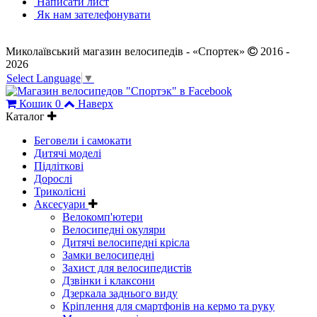
Написати лист
Як нам зателефонувати
Миколаївський магазин велосипедів - «Спортек»
2016 -
2026
Select Language
▼
Кошик
0
Наверх
Каталог
Беговели і самокати
Дитячі моделі
Підліткові
Дорослі
Триколісні
Аксесуари
Велокомп'ютери
Велосипедні окуляри
Дитячі велосипедні крісла
Замки велосипедні
Захист для велосипедистів
Дзвінки і клаксони
Дзеркала заднього виду
Кріплення для смартфонів на кермо та руку