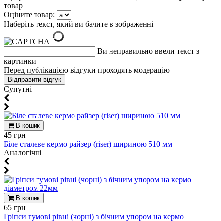
товар
Оціните товар:
Наберіть текст, який ви бачите в зображенні
Ви неправильно ввели текст з
картинки
Перед публікацією відгуки проходять модерацію
Супутні
В кошик
45 грн
Біле сталеве кермо райзер (riser) шириною 510 мм
Aналогічні
В кошик
65 грн
Гріпси гумові рівні (чорні) з бічним упором на кермо