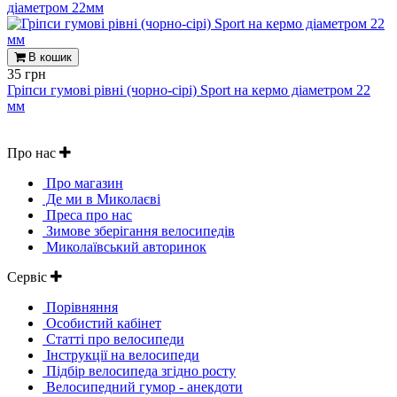
діаметром 22мм
В кошик
35 грн
Гріпси гумові рівні (чорно-сірі) Sport на кермо діаметром 22
мм
Про нас
Про магазин
Де ми в Миколаєві
Преса про нас
Зимове зберігання велосипедів
Миколаївський авторинок
Сервіс
Порівняння
Особистий кабінет
Статті про велосипеди
Інструкції на велосипеди
Підбір велосипеда згідно росту
Велосипедний гумор - анекдоти