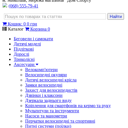
м. Миколаїв, Мережа магазинів "Дом Спорту"
(068) 555-79-41
Кошик
:
0
0 грн
Каталог
Корзина
0
Беговели і самокати
Дитячі моделі
Підліткові
Дорослі
Триколісні
Аксесуари
Велокомп'ютери
Велосипедні окуляри
Дитячі велосипедні крісла
Замки велосипедні
Захист для велосипедистів
Дзвінки і клаксони
Дзеркала заднього виду
Кріплення для смартфонів на кермо та руку
Мультитули та інструменти
Насоси та манометри
Перчатки велосипедні та спортивні
Питні системи (поїлки)