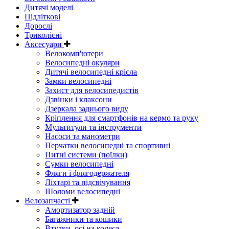
Дитячі моделі
Підліткові
Дорослі
Триколісні
Аксесуари
Велокомп'ютери
Велосипедні окуляри
Дитячі велосипедні крісла
Замки велосипедні
Захист для велосипедистів
Дзвінки і клаксони
Дзеркала заднього виду
Кріплення для смартфонів на кермо та руку
Мультитули та інструменти
Насоси та манометри
Перчатки велосипедні та спортивні
Питні системи (поїлки)
Сумки велосипедні
Фляги і флягодержателя
Ліхтарі та підсвічування
Шоломи велосипедні
Велозапчасті
Амортизатор задній
Багажники та кошики
Втулки, осі на колеса