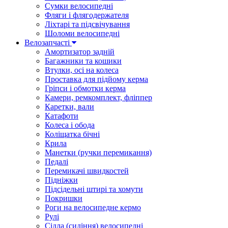
Сумки велосипедні
Фляги і флягодержателя
Ліхтарі та підсвічування
Шоломи велосипедні
Велозапчасті
Амортизатор задній
Багажники та кошики
Втулки, осі на колеса
Проставка для підйому керма
Гріпси і обмотки керма
Камери, ремкомплект, фліппер
Каретки, вали
Катафоти
Колеса і обода
Коліщатка бічні
Крила
Манетки (ручки перемикання)
Педалі
Перемикачі швидкостей
Підніжки
Підсідельні штирі та хомути
Покришки
Роги на велосипедне кермо
Рулі
Сідла (сидіння) велосипедні