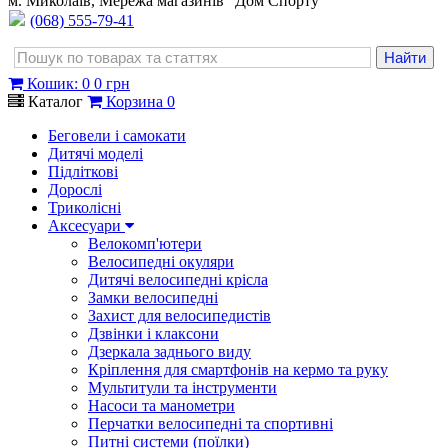
м. Миколаїв, Мережа магазинів "Дом Спорту"
(068) 555-79-41
Кошик
:
0
0 грн
Каталог
Корзина
0
Беговели і самокати
Дитячі моделі
Підліткові
Дорослі
Триколісні
Аксесуари
Велокомп'ютери
Велосипедні окуляри
Дитячі велосипедні крісла
Замки велосипедні
Захист для велосипедистів
Дзвінки і клаксони
Дзеркала заднього виду
Кріплення для смартфонів на кермо та руку
Мультитули та інструменти
Насоси та манометри
Перчатки велосипедні та спортивні
Питні системи (поїлки)