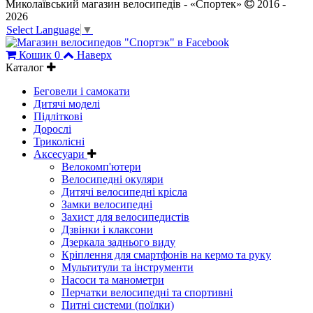
Миколаївський магазин велосипедів - «Спортек»
2016 -
2026
Select Language
▼
Кошик
0
Наверх
Каталог
Беговели і самокати
Дитячі моделі
Підліткові
Дорослі
Триколісні
Аксесуари
Велокомп'ютери
Велосипедні окуляри
Дитячі велосипедні крісла
Замки велосипедні
Захист для велосипедистів
Дзвінки і клаксони
Дзеркала заднього виду
Кріплення для смартфонів на кермо та руку
Мультитули та інструменти
Насоси та манометри
Перчатки велосипедні та спортивні
Питні системи (поїлки)