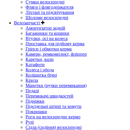
Сумки велосипедні
Фляги і флягодержателя
Ліхтарі та підсвічування
Шоломи велосипедні
Велозапчасті
Амортизатор задній
Багажники та кошики
Втулки, осі на колеса
Проставка для підйому керма
Гріпси і обмотки керма
Камери, ремкомплект, фліппер
Каретки, вали
Катафоти
Колеса і обода
Коліщатка бічні
Крила
Манетки (ручки перемикання)
Педалі
Перемикачі швидкостей
Підніжки
Підсідельні штирі та хомути
Покришки
Роги на велосипедне кермо
Рулі
Сідла (сидіння) велосипедні