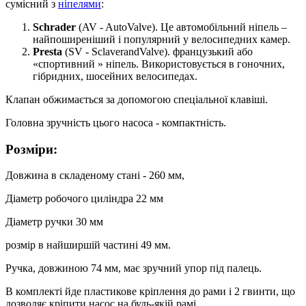
сумісний з
ніпелями
:
Schrader
(AV - AutoValve). Це автомобільний ніпель –
найпоширеніший і популярний у велосипедних камер.
Presta
(SV - SclaverandValve). французький або
«спортивний » ніпель. Використовується в гоночних,
гібридних, шосейних велосипедах.
Клапан обжимається за допомогою спеціальної клавіші.
Головна зручність цього насоса - компактність.
Розміри:
Довжина в складеному стані - 260 мм,
Діаметр робочого циліндра 22 мм
Діаметр ручки 30 мм
розмір в найширшій частині 49 мм.
Ручка, довжиною 74 мм, має зручний упор під палець.
В комплекті йде пластикове кріплення до рами і 2 гвинти, що
дозволяє кріпити насос на будь-якій рамі.