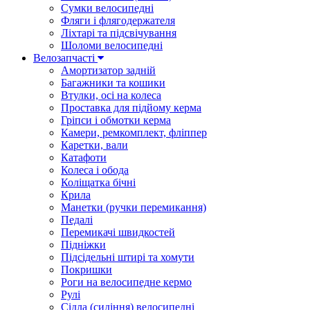
Сумки велосипедні
Фляги і флягодержателя
Ліхтарі та підсвічування
Шоломи велосипедні
Велозапчасті
Амортизатор задній
Багажники та кошики
Втулки, осі на колеса
Проставка для підйому керма
Гріпси і обмотки керма
Камери, ремкомплект, фліппер
Каретки, вали
Катафоти
Колеса і обода
Коліщатка бічні
Крила
Манетки (ручки перемикання)
Педалі
Перемикачі швидкостей
Підніжки
Підсідельні штирі та хомути
Покришки
Роги на велосипедне кермо
Рулі
Сідла (сидіння) велосипедні