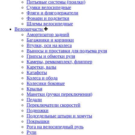
Питьевые системы (поилки)
Сумки велосипедные
Фляги и флягодержатели
Фонари и подсветки
Шлемы велосипедные
Велозапчасти
Амортизатор задний
Багажники и корзинки
Втулки, оси на колеса
Выносы и проставки для подъема руля
Грипсы и обмотки руля
Камеры, ремкомплект, флиппер
Каретки, валы
Катафоты
Колеса и обода
Колесики боковые
Крылья
Манетки (ручки переключения)
Педали
Переключатели скоростей
Подножки
Подседельные штыри и хомуты
Покрышки
Рога на велосипедный руль
Рули