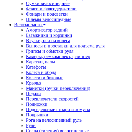
Сумки велосипедные
Фляги и флягодержатели
Фонари и подсветки
Шлемы велосипедные
Велозапчасти
Амортизатор задний
Багажники и корзинки
Втулки, оси на колеса
Выносы и проставки для подъема руля
Грипсы и обмотки руля
Камеры, ремкомплект, флиппер
Каретки, валы
Катафоты
Колеса и обода
Колесики боковые
Крылья
Манетки (ручки переключения)
Педали
Переключатели скоростей
Подножки
Подседельные штыри и хомуты
Покрышки
Рога на велосипедный руль
Рули
Седла (сидения) велосипедные