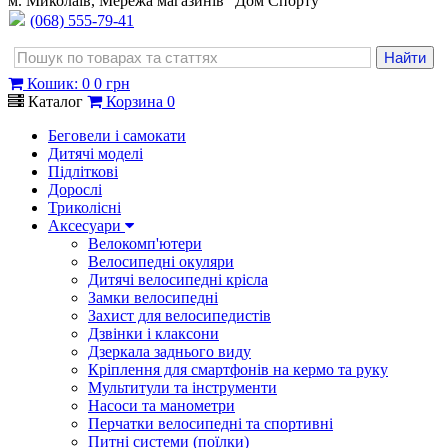
м. Миколаїв, Мережа магазинів "Дом Спорту"
(068) 555-79-41
Кошик
:
0
0 грн
Каталог
Корзина
0
Беговели і самокати
Дитячі моделі
Підліткові
Дорослі
Триколісні
Аксесуари
Велокомп'ютери
Велосипедні окуляри
Дитячі велосипедні крісла
Замки велосипедні
Захист для велосипедистів
Дзвінки і клаксони
Дзеркала заднього виду
Кріплення для смартфонів на кермо та руку
Мультитули та інструменти
Насоси та манометри
Перчатки велосипедні та спортивні
Питні системи (поїлки)