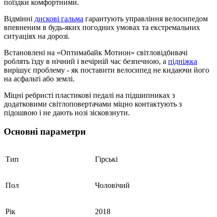
поїздки комфортними.
Відмінні
дискові гальма
гарантують управління велосипедом
впевненим в будь-яких погодних умовах та екстремальних
ситуаціях на дорозі.
Встановлені на «Оптимабайк Мотион» світловідбивачі
роблять їзду в нічний і вечірній час безпечною, а
підніжка
вирішує проблему - як поставити велосипед не кидаючи його
на асфальті або землі.
Mіцні ребристі пластикові педалі на підшипниках з
додатковими світлоповертачами міцно контактують з
підошвою і не дають нозі зісковзнути.
Основні параметри
Тип
Гірські
Пол
Чоловічий
Рік
2018