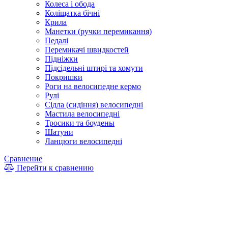
Колеса і обода
Коліщатка бічні
Крила
Манетки (ручки перемикання)
Педалі
Перемикачі швидкостей
Підніжки
Підсідельні штирі та хомути
Покришки
Роги на велосипедне кермо
Рулі
Сідла (сидіння) велосипедні
Мастила велосипедні
Тросики та боудены
Шатуни
Ланцюги велосипедні
Сравнение
Перейти к сравнению