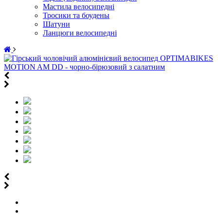
Мастила велосипедні
Тросики та боудены
Шатуни
Ланцюги велосипедні