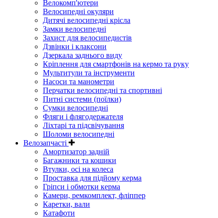
Велокомп'ютери
Велосипедні окуляри
Дитячі велосипедні крісла
Замки велосипедні
Захист для велосипедистів
Дзвінки і клаксони
Дзеркала заднього виду
Кріплення для смартфонів на кермо та руку
Мультитули та інструменти
Насоси та манометри
Перчатки велосипедні та спортивні
Питні системи (поїлки)
Сумки велосипедні
Фляги і флягодержателя
Ліхтарі та підсвічування
Шоломи велосипедні
Велозапчасті
Амортизатор задній
Багажники та кошики
Втулки, осі на колеса
Проставка для підйому керма
Гріпси і обмотки керма
Камери, ремкомплект, фліппер
Каретки, вали
Катафоти