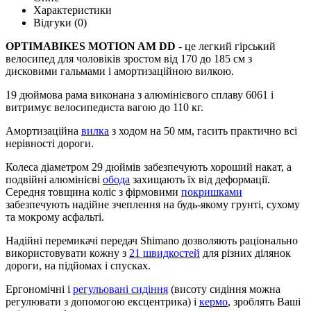
Характеристики
Відгуки (0)
OPTIMABIKES MOTION AM DD
- це легкий гірський
велосипед для чоловіків зростом від 170 до 185 см з
дисковими гальмами і амортизаційною вилкою.
19 дюймова рама виконана з алюмінієвого сплаву 6061 і
витримує велосипедиста вагою до 110 кг.
Амортизаційна
вилка
з ходом на 50 мм, гасить практично всі
нерівності дороги.
Колеса діаметром 29 дюймів забезпечують хороший накат, а
подвійні алюмінієві
обода
захищають їх від деформації.
Середня товщина коліс з фірмовими
покришками
забезпечують надійне зчеплення на будь-якому грунті, сухому
та мокрому асфальті.
Надійні перемикачі передач Shimano дозволяють раціонально
використовувати кожну з
21 швидкостей
для різних ділянок
дороги, на підйомах і спусках.
Ергономічні і
регульовані сидіння
(висоту сидіння можна
регулювати з допомогою ексцентрика) і
кермо
, зроблять Ваші