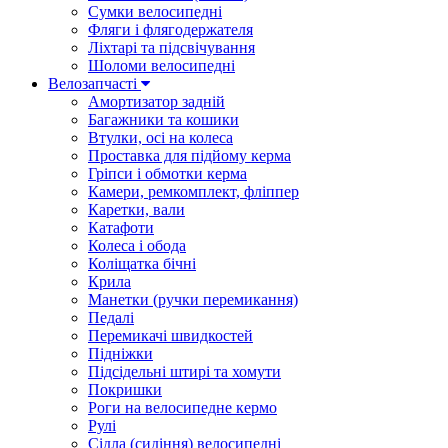
Сумки велосипедні
Фляги і флягодержателя
Ліхтарі та підсвічування
Шоломи велосипедні
Велозапчасті
Амортизатор задній
Багажники та кошики
Втулки, осі на колеса
Проставка для підйому керма
Гріпси і обмотки керма
Камери, ремкомплект, фліппер
Каретки, вали
Катафоти
Колеса і обода
Коліщатка бічні
Крила
Манетки (ручки перемикання)
Педалі
Перемикачі швидкостей
Підніжки
Підсідельні штирі та хомути
Покришки
Роги на велосипедне кермо
Рулі
Сідла (сидіння) велосипедні