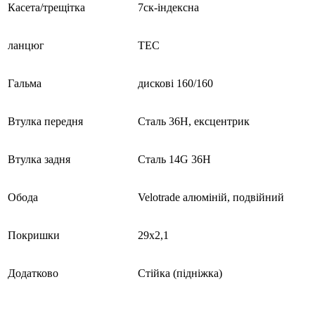
Касета/трещітка
7ск-індексна
ланцюг
ТЕС
Гальма
дискові 160/160
Втулка передня
Сталь 36H, ексцентрик
Втулка задня
Сталь 14G 36H
Обода
Velotrade алюміній, подвійний
Покришки
29x2,1
Додатково
Стійка (підніжка)