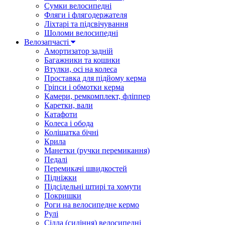
Сумки велосипедні
Фляги і флягодержателя
Ліхтарі та підсвічування
Шоломи велосипедні
Велозапчасті
Амортизатор задній
Багажники та кошики
Втулки, осі на колеса
Проставка для підйому керма
Гріпси і обмотки керма
Камери, ремкомплект, фліппер
Каретки, вали
Катафоти
Колеса і обода
Коліщатка бічні
Крила
Манетки (ручки перемикання)
Педалі
Перемикачі швидкостей
Підніжки
Підсідельні штирі та хомути
Покришки
Роги на велосипедне кермо
Рулі
Сідла (сидіння) велосипедні