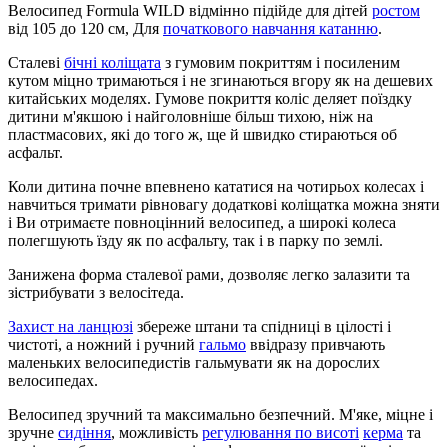
Велосипед Formula WILD відмінно підійде для дітей
ростом
від 105 до 120 см, Для
початкового навчання катанню
.
Сталеві
бічні коліщата
з гумовим покриттям і посиленим
кутом міцно тримаються і не згинаються вгору як на дешевих
китайських моделях. Гумове покриття коліс деляет поїздку
дитини м'якшою і найголовніше більш тихою, ніж на
пластмасових, які до того ж, ще й швидко стираються об
асфальт.
Коли дитина почне впевнено кататися на чотирьох колесах і
навчиться тримати рівновагу додаткові коліщатка можна зняти
і Ви отримаєте повноцінний велосипед, а широкі колеса
полегшують їзду як по асфальту, так і в парку по землі.
Занижена форма сталевої рами, дозволяє легко залазити та
зістрибувати з велосітеда.
Захист на ланцюзі
збереже штани та спідниці в цілості і
чистоті, а ножний і ручний
гальмо
ввідразу привчають
маленьких велосипедистів гальмувати як на дорослих
велосипедах.
Велосипед зручний та максимально безпечний. М'яке, міцне і
зручне
сидіння
, можливість
регулювання по висоті
керма
та