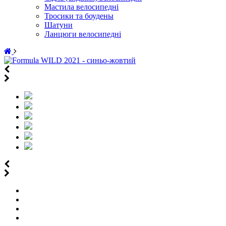
Мастила велосипедні
Тросики та боудены
Шатуни
Ланцюги велосипедні