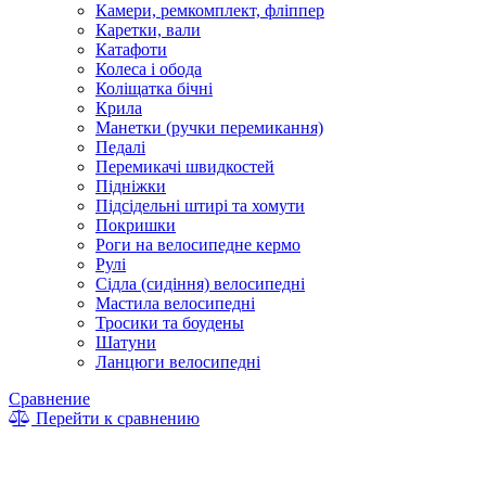
Камери, ремкомплект, фліппер
Каретки, вали
Катафоти
Колеса і обода
Коліщатка бічні
Крила
Манетки (ручки перемикання)
Педалі
Перемикачі швидкостей
Підніжки
Підсідельні штирі та хомути
Покришки
Роги на велосипедне кермо
Рулі
Сідла (сидіння) велосипедні
Мастила велосипедні
Тросики та боудены
Шатуни
Ланцюги велосипедні
Сравнение
Перейти к сравнению