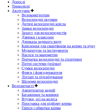
Дорослі
Триколісні
Аксесуари
Велокомп'ютери
Велосипедні окуляри
Дитячі велосипедні крісла
Замки велосипедні
Захист для велосипедистів
Дзвінки і клаксони
Дзеркала заднього виду
Кріплення для смартфонів на кермо та руку
Мультитули та інструменти
Насоси та манометри
Перчатки велосипедні та спортивні
Питні системи (поїлки)
Сумки велосипедні
Фляги і флягодержателя
Ліхтарі та підсвічування
Шоломи велосипедні
Велозапчасті
Амортизатор задній
Багажники та кошики
Втулки, осі на колеса
Проставка для підйому керма
Гріпси і обмотки керма