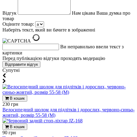
Відгук
Нам цікава Ваша думка про
товар
Оціните товар:
Наберіть текст, який ви бачите в зображенні
Ви неправильно ввели текст з
картинки
Перед публікацією відгуки проходять модерацію
Супутні
В кошик
230 грн
Велосипедний шолом для підлітків і дорослих, червоно-синьо-
жовтий, розмір 55-58 (М)
В кошик
90 грн