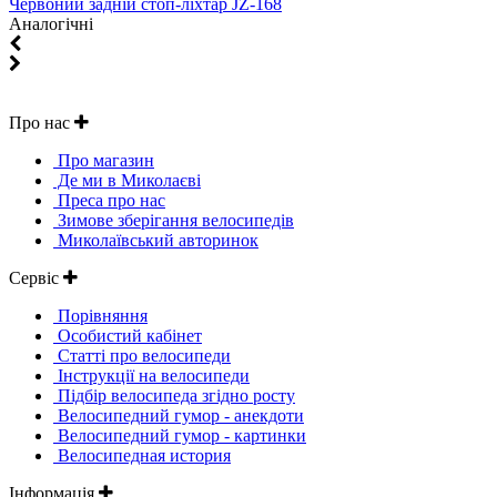
Червоний задній стоп-ліхтар JZ-168
Aналогічні
Про нас
Про магазин
Де ми в Миколаєві
Преса про нас
Зимове зберігання велосипедів
Миколаївський авторинок
Сервіс
Порівняння
Особистий кабінет
Статті про велосипеди
Інструкції на велосипеди
Підбір велосипеда згідно росту
Велосипедний гумор - анекдоти
Велосипедний гумор - картинки
Велосипедная история
Інформація