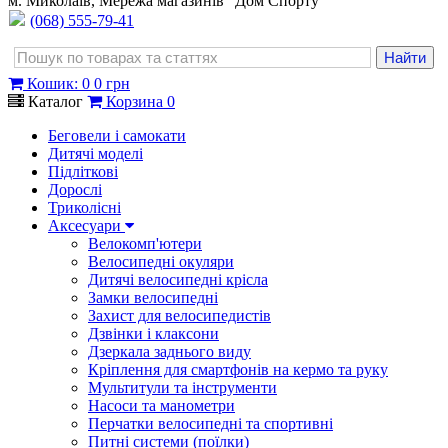
м. Миколаїв, Мережа магазинів "Дом Спорту"
(068) 555-79-41
Кошик
:
0
0 грн
Каталог
Корзина
0
Беговели і самокати
Дитячі моделі
Підліткові
Дорослі
Триколісні
Аксесуари
Велокомп'ютери
Велосипедні окуляри
Дитячі велосипедні крісла
Замки велосипедні
Захист для велосипедистів
Дзвінки і клаксони
Дзеркала заднього виду
Кріплення для смартфонів на кермо та руку
Мультитули та інструменти
Насоси та манометри
Перчатки велосипедні та спортивні
Питні системи (поїлки)