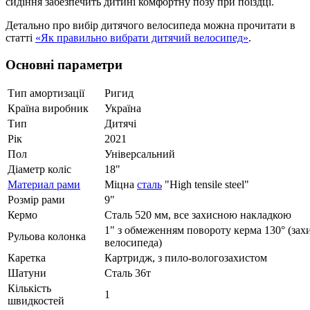
сидіння забезпечить дитині комфортну позу при поїздці.
Детально про вибір дитячого велосипеда можна прочитати в
статті
«Як правильно вибрати дитячий велосипед»
.
Основні параметри
Тип амортизації
Ригид
Країна виробник
Україна
Тип
Дитячі
Рік
2021
Пол
Універсальний
Діаметр коліс
18"
Материал рами
Міцна
сталь
"High tensile steel"
Розмір рами
9"
Кермо
Сталь 520 мм, все захисною накладкою
1" з обмеженням повороту керма 130° (захи
Рульова колонка
велосипеда)
Каретка
Картридж, з пило-вологозахистом
Шатуни
Сталь 36т
Кількість
1
швидкостей