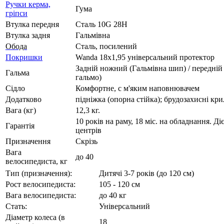
Ручки керма,
Гума
гріпси
Втулка передня
Сталь 10G 28H
Втулка задня
Гальмівна
Обода
Сталь, посилений
Покришки
Wanda 18x1,95 універсальний протектор
Задній ножний (Гальмівна шип) / передній
Гальма
гальмо)
Сідло
Комфортне, с м'яким наповнювачем
Додатково
підніжка (опорна стійка); брудозахисні кри
Вага (кг)
12,3 кг.
10 років на раму, 18 міс. на обладнання. Д
Гарантія
центрів
Призначення
Скрізь
Вага
до 40
велосипедиста, кг
Тип (призначення):
Дитячі 3-7 років (до 120 см)
Рост велосипедиста:
105 - 120 см
Вага велосипедиста:
до 40 кг
Стать:
Універсальний
Діаметр колеса (в
18