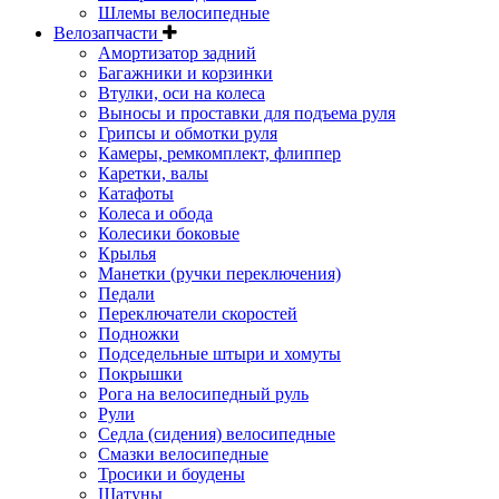
Шлемы велосипедные
Велозапчасти
Амортизатор задний
Багажники и корзинки
Втулки, оси на колеса
Выносы и проставки для подъема руля
Грипсы и обмотки руля
Камеры, ремкомплект, флиппер
Каретки, валы
Катафоты
Колеса и обода
Колесики боковые
Крылья
Манетки (ручки переключения)
Педали
Переключатели скоростей
Подножки
Подседельные штыри и хомуты
Покрышки
Рога на велосипедный руль
Рули
Седла (сидения) велосипедные
Смазки велосипедные
Тросики и боудены
Шатуны