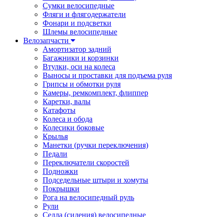
Сумки велосипедные
Фляги и флягодержатели
Фонари и подсветки
Шлемы велосипедные
Велозапчасти
Амортизатор задний
Багажники и корзинки
Втулки, оси на колеса
Выносы и проставки для подъема руля
Грипсы и обмотки руля
Камеры, ремкомплект, флиппер
Каретки, валы
Катафоты
Колеса и обода
Колесики боковые
Крылья
Манетки (ручки переключения)
Педали
Переключатели скоростей
Подножки
Подседельные штыри и хомуты
Покрышки
Рога на велосипедный руль
Рули
Седла (сидения) велосипедные