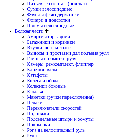
Питьевые системы (поилки)
Сумки велосипедные
Фляги и флягодержатели
Фонари и подсветки
Шлемы велосипедные
Велозапчасти
Амортизатор задний
Багажники и корзинки
Втулки, оси на колеса
Выносы и проставки для подъема руля
Грипсы и обмотки руля
Камеры, ремкомплект, флиппер
Каретки, валы
Катафоты
Колеса и обода
Колесики боковые
Крылья
Манетки (ручки переключения)
Педали
Переключатели скоростей
Подножки
Подседельные штыри и хомуты
Покрышки
Рога на велосипедный руль
Рули