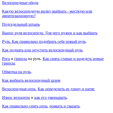
Велосипедные обода
Какую велосипедную вилку выбрать - жесткую или
амортизационную?
Подседельный штырь
Вынос руля велосипеда. Для чего нужен и как выбрать
Руль. Как правильно подобрать себе новый руль
.
Как поднять или опустить велосипедный руль
.
Рога
и
грипсы
на руль.
Как снять старые и надедеть новые
грипсы
.
Обмотка на руль
.
Как выбрать велосипедный шлем
Велосипедная цепь.
Как определить ее длину и натяг.
Износ велоцепи
и
как его уменьшить
.
Как правильно снять цепь
,
помыть и смазать
.