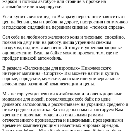
жарком и потном автобусе или стояние в пробке на
автомобиле или в маршрутке.
Если купить велосипед, то Вы зразу перестаните зависить от
цен на бензин, ям и пробок на дороге, настроения попутчиков
и подсказок сидящей на переднем сиденье «помехи справа».
Сел себе на любимого железного коня и тихонько, спокойно,
поехал на дачу или на работу, дыша утренним свежим
воздухом, поднимая жизненный тонус и укрепляя здоровье
одновременно. Ведь на байке можно проехать там, где не
пройдет никакой автомобиль.
В разделе «Велосипеды для взрослых» Николаевского
интернет-магазина «Спортэк» Вы можете найти и купить
горные, городские, мужские, женские или универсальные
велосипеды различной комплектации и цены.
Мы не торгуем дешевыми китайскими или очень дорогими
моделями для людей, позволяющих себе байк по цене
дешевого автомобиля, а рассчитываем на украинца среднего и
ниже среднего достатка. За эти деньги мы гарантируем Вам
крепкие и прочные модели со стальными рамами
отечественного производства и надежными, проверенными
временем комплектующими известных мировых брендов.
Таких как Wanda, BlackShark для покрышек; Shimano, Sypo