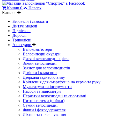
Кошик
0
Наверх
Каталог
Беговели і самокати
Дитячі моделі
Підліткові
Дорослі
Триколісні
Аксесуари
Велокомп'ютери
Велосипедні окуляри
Дитячі велосипедні крісла
Замки велосипедні
Захист для велосипедистів
Дзвінки і клаксони
Дзеркала заднього виду
Кріплення для смартфонів на кермо та руку
Мультитули та інструменти
Насоси та манометри
Перчатки велосипедні та спортивні
Питні системи (поїлки)
Сумки велосипедні
Фляги і флягодержателя
Ліхтарі та підсвічування