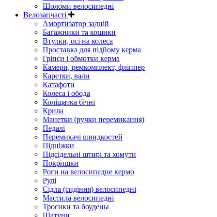
Шоломи велосипедні
Велозапчасті
Амортизатор задній
Багажники та кошики
Втулки, осі на колеса
Проставка для підйому керма
Гріпси і обмотки керма
Камери, ремкомплект, фліппер
Каретки, вали
Катафоти
Колеса і обода
Коліщатка бічні
Крила
Манетки (ручки перемикання)
Педалі
Перемикачі швидкостей
Підніжки
Підсідельні штирі та хомути
Покришки
Роги на велосипедне кермо
Рулі
Сідла (сидіння) велосипедні
Мастила велосипедні
Тросики та боудены
Шатуни