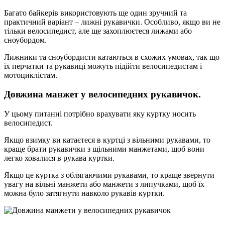
Багато байкерів використовують ще один зручний та
практичний варіант – лижні рукавички. Особливо, якщо ви не
тільки велосипедист, але ще захоплюєтеся лижами або
сноубордом.
Лижники та сноубордисти катаються в схожих умовах, так що
їх перчатки та рукавиці можуть підійти велосипедистам і
мотоциклістам.
Довжина манжет у велосипедних рукавичок.
У цьому питанні потрібно врахувати яку куртку носить
велосипедист.
Якщо взимку ви катаєтеся в куртці з вільними рукавами, то
краще брати рукавички з щільними манжетами, щоб вони
легко ховалися в рукава куртки.
Якщо це куртка з облягаючими рукавами, то краще звернути
увагу на вільні манжети або манжети з липучками, щоб їх
можна було затягнути навколо рукавів куртки.