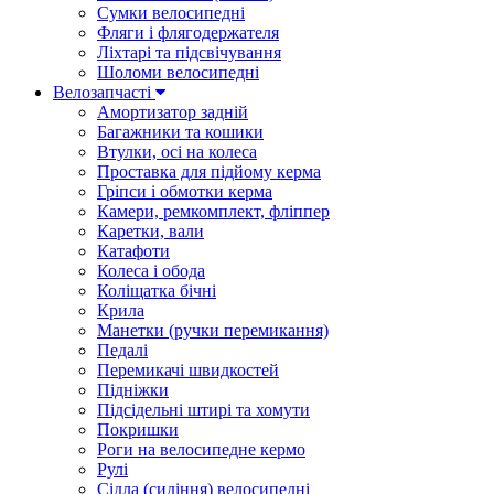
Сумки велосипедні
Фляги і флягодержателя
Ліхтарі та підсвічування
Шоломи велосипедні
Велозапчасті
Амортизатор задній
Багажники та кошики
Втулки, осі на колеса
Проставка для підйому керма
Гріпси і обмотки керма
Камери, ремкомплект, фліппер
Каретки, вали
Катафоти
Колеса і обода
Коліщатка бічні
Крила
Манетки (ручки перемикання)
Педалі
Перемикачі швидкостей
Підніжки
Підсідельні штирі та хомути
Покришки
Роги на велосипедне кермо
Рулі
Сідла (сидіння) велосипедні