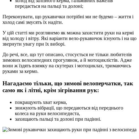
холод від залізного керма, гальмівних важелів
передається на пальці та долоні;
Переконувати, що рукавички потрібні ми не будемо – життя і
холод самі змусять їх надіти.
У цій статті ми розглянемо як можна захистити руки на кермі
від холоду і вітру. Які варіанти вело-рукавичок існують і на що
звернути увагу при їх виборі.
До речі, все, що тут описано, стосується не тільки любителів
зимових велосипедних прогулянок, а й мотоциклістів. Адже
вони ж їздять взимку на скутерах і мотоциклах, тримаючись
руками за кермо.
Нагадаємо тільки, що зимові велоперчатки, так
само як і літні, крім зігрівання рук:
покращують хват керма,
знижують вібрації, що передаються від переднього
колеса на руки велосипедиста,
захищають пальці та долоні при падінні.