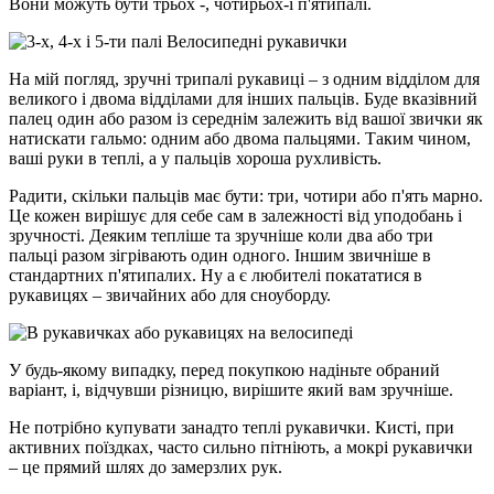
Вони можуть бути трьох -, чотирьох-і п'ятипалі.
На мій погляд, зручні трипалі рукавиці – з одним відділом для
великого і двома відділами для інших пальців. Буде вказівний
палец один або разом із середнім залежить від вашої звички як
натискати гальмо: одним або двома пальцями. Таким чином,
ваші руки в теплі, а у пальців хороша рухливість.
Радити, скільки пальців має бути: три, чотири або п'ять марно.
Це кожен вирішує для себе сам в залежності від уподобань і
зручності. Деяким тепліше та зручніше коли два або три
пальці разом зігрівають один одного. Іншим звичніше в
стандартних п'ятипалих. Ну а є любителі покататися в
рукавицях – звичайних або для сноуборду.
У будь-якому випадку, перед покупкою надіньте обраний
варіант, і, відчувши різницю, вирішите який вам зручніше.
Не потрібно купувати занадто теплі рукавички. Кисті, при
активних поїздках, часто сильно пітніють, а мокрі рукавички
– це прямий шлях до замерзлих рук.