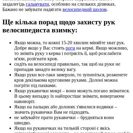
заздалегідь
гальмувати
,
особливо на слизьких ділянках.
Бажано не забувати надягати
велосипедний шолом
.
Ще кілька порад щодо захисту рук
велосипедиста взимку:
Якщо можна, то кожні 15-20 хвилин міняйте хват рук.
Добре якщо у Вас стоять
роги
на кермі. Якщо можливо,
то зніміть руку з керма і потрясіть її, щоб розслабити
м'язи, розігнати кров.
сидіть на велосипеді правильно, так щоб на руки не
припадав занадто велику вагу.
Якщо руки все-таки замерзли, то зупиніться, розженете
кров декількома круговими рухами. Долоні можна
погріти під пахвами.
Якщо рукавички мокрі – вони можуть погано зніматися.
В цьому випадку їх найпростіше знімати, вивертаючи
навиворіт.
Якщо на пальцях або долонях з'явилися водянки –
значить рукавички Вам не підходять.
не забувайте прати рукавички – брудняться вони
швидко.
Якщо на рукавичках на тильній стороні є якісь