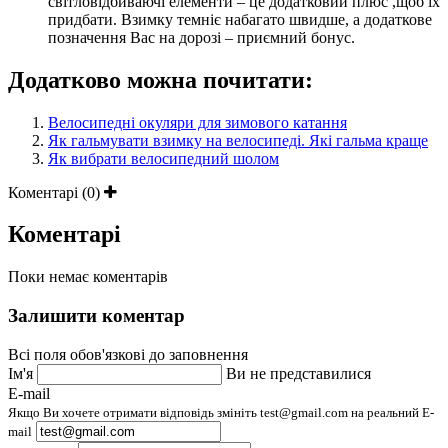
світловідбиваючі елементи – це додатковий плюс ,щоб їх
придбати. Взимку темніє набагато швидше, а додаткове
позначення Вас на дорозі – приємний бонус.
Додатково можна почитати:
Велосипедні окуляри для зимового катання
Як гальмувати взимку на велосипеді. Які гальма краще
Як вибрати велосипедний шолом
Коментарі (0)
Коментарі
Поки немає коментарів
Залишити коментар
Всі поля обов'язкові до заповнення
Ім'я
Ви не представилися
E-mail
Якщо Ви хочете отримати відповідь змініть test@gmail.com на реальний E-
mail