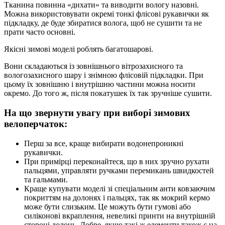
Тканина повинна «дихати» та виводити вологу назовні.
Можна використовувати окремі тонкі флісові рукавички як
підкладку, де буде збиратися волога, щоб не сушити та не
прати часто основні.
Якісні зимові моделі роблять багатошарові.
Вони складаються із зовнішнього вітрозахисного та
вологозахисного шару і знімною флісовій підкладки. При
цьому їх зовнішню і внутрішню частини можна носити
окремо. До того ж, після покатушек їх так зручніше сушити.
На що звернути увагу при виборі зимових
велоперчаток:
Перш за все, краще вибирати водонепроникні
рукавички.
При примірці переконайтеся, що в них зручно рухати
пальцями, управляти ручками перемикань швидкостей
та гальмами.
Краще купувати моделі зі спеціальним анти ковзаючим
покриттям на долонях і пальцях, так як мокрий кермо
може бути слизьким. Це можуть бути гумові або
силіконові вкраплення, невеликі принти на внутрішній
стороні долонь. Добре, якщо такі ж елементи також є на