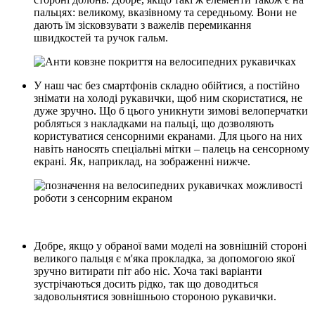
пальцях: великому, вказівному та середньому. Вони не
дають їм зісковзувати з важелів перемикання
швидкостей та ручок гальм.
У наш час без смартфонів складно обійтися, а постійно
знімати на холоді рукавички, щоб ним скористатися, не
дуже зручно. Що б цього уникнути зимові велоперчатки
робляться з накладками на пальці, що дозволяють
користуватися сенсорними екранами. Для цього на них
навіть наносять спеціальні мітки – палець на сенсорному
екрані. Як, наприклад, на зображенні нижче.
Добре, якщо у обраної вами моделі на зовнішній стороні
великого пальця є м'яка прокладка, за допомогою якої
зручно витирати піт або ніс. Хоча такі варіанти
зустрічаються досить рідко, так що доводиться
задовольнятися зовнішньою стороною рукавички.