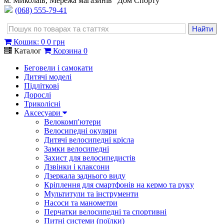
м. Миколаїв, Мережа магазинів "Дом Спорту"
(068) 555-79-41
Кошик
:
0
0 грн
Каталог
Корзина
0
Беговели і самокати
Дитячі моделі
Підліткові
Дорослі
Триколісні
Аксесуари
Велокомп'ютери
Велосипедні окуляри
Дитячі велосипедні крісла
Замки велосипедні
Захист для велосипедистів
Дзвінки і клаксони
Дзеркала заднього виду
Кріплення для смартфонів на кермо та руку
Мультитули та інструменти
Насоси та манометри
Перчатки велосипедні та спортивні
Питні системи (поїлки)