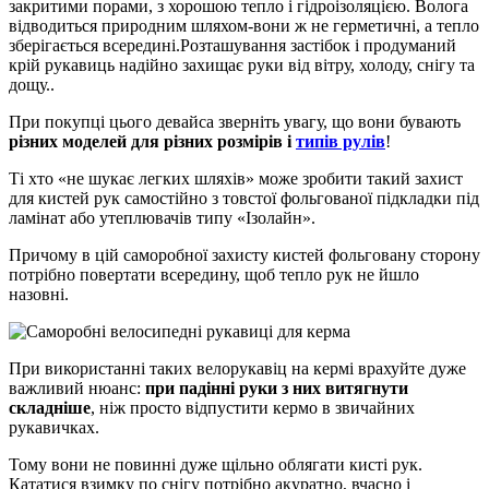
закритими порами, з хорошою тепло і гідроізоляцією. Волога
відводиться природним шляхом-вони ж не герметичні, а тепло
зберігається всередині.Розташування застібок і продуманий
крій рукавиць надійно захищає руки від вітру, холоду, снігу та
дощу..
При покупці цього девайса зверніть увагу, що вони бувають
різних моделей для різних розмірів і
типів рулів
!
Ті хто «не шукає легких шляхів» може зробити такий захист
для кистей рук самостійно з товстої фольгованої підкладки під
ламінат або утеплювачів типу «Ізолайн».
Причому в цій саморобної захисту кистей фольговану сторону
потрібно повертати всередину, щоб тепло рук не йшло
назовні.
При використанні таких велорукавіц на кермі врахуйте дуже
важливий нюанс:
при падінні руки з них витягнути
складніше
, ніж просто відпустити кермо в звичайних
рукавичках.
Тому вони не повинні дуже щільно облягати кисті рук.
Кататися взимку по снігу потрібно акуратно, вчасно і