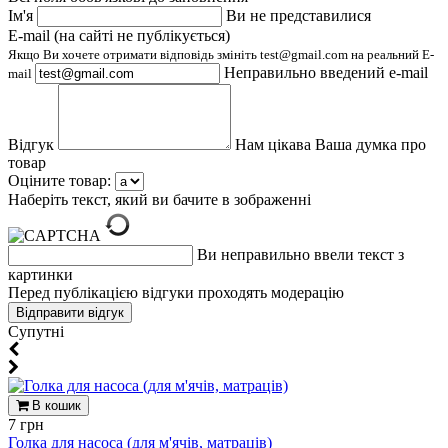
Ім'я
Ви не представилися
E-mail (на сайті не публікується)
Якщо Ви хочете отримати відповідь змініть test@gmail.com на реальний E-
Неправильно введений e-mail
mail
Відгук
Нам цікава Ваша думка про
товар
Оціните товар:
Наберіть текст, який ви бачите в зображенні
Ви неправильно ввели текст з
картинки
Перед публікацією відгуки проходять модерацію
Супутні
В кошик
7 грн
Голка для насоса (для м'ячів, матраців)