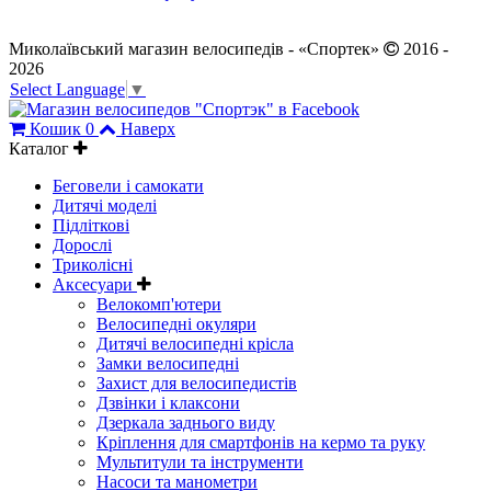
Миколаївський магазин велосипедів - «Спортек»
2016 -
2026
Select Language
▼
Кошик
0
Наверх
Каталог
Беговели і самокати
Дитячі моделі
Підліткові
Дорослі
Триколісні
Аксесуари
Велокомп'ютери
Велосипедні окуляри
Дитячі велосипедні крісла
Замки велосипедні
Захист для велосипедистів
Дзвінки і клаксони
Дзеркала заднього виду
Кріплення для смартфонів на кермо та руку
Мультитули та інструменти
Насоси та манометри