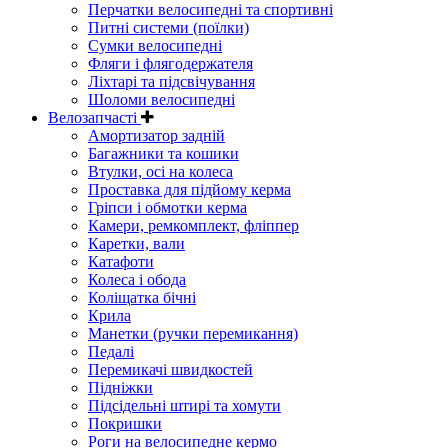
Перчатки велосипедні та спортивні
Питні системи (поїлки)
Сумки велосипедні
Фляги і флягодержателя
Ліхтарі та підсвічування
Шоломи велосипедні
Велозапчасті
Амортизатор задній
Багажники та кошики
Втулки, осі на колеса
Проставка для підйому керма
Гріпси і обмотки керма
Камери, ремкомплект, фліппер
Каретки, вали
Катафоти
Колеса і обода
Коліщатка бічні
Крила
Манетки (ручки перемикання)
Педалі
Перемикачі швидкостей
Підніжки
Підсідельні штирі та хомути
Покришки
Роги на велосипедне кермо