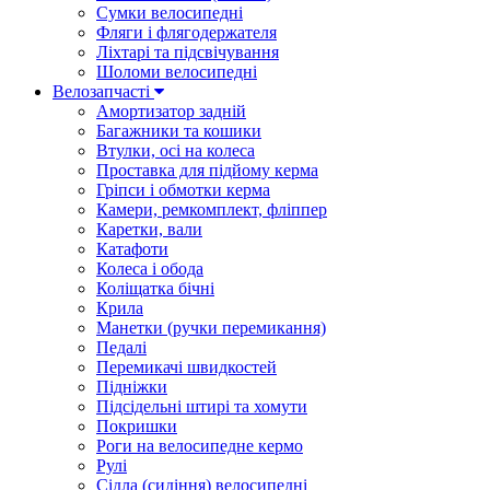
Сумки велосипедні
Фляги і флягодержателя
Ліхтарі та підсвічування
Шоломи велосипедні
Велозапчасті
Амортизатор задній
Багажники та кошики
Втулки, осі на колеса
Проставка для підйому керма
Гріпси і обмотки керма
Камери, ремкомплект, фліппер
Каретки, вали
Катафоти
Колеса і обода
Коліщатка бічні
Крила
Манетки (ручки перемикання)
Педалі
Перемикачі швидкостей
Підніжки
Підсідельні штирі та хомути
Покришки
Роги на велосипедне кермо
Рулі
Сідла (сидіння) велосипедні