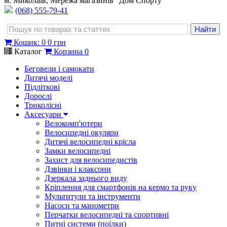
м. Миколаїв, Мережа магазинів "Дом Спорту"
(068) 555-79-41
Кошик
:
0
0 грн
Каталог
Корзина
0
Беговели і самокати
Дитячі моделі
Підліткові
Дорослі
Триколісні
Аксесуари
Велокомп'ютери
Велосипедні окуляри
Дитячі велосипедні крісла
Замки велосипедні
Захист для велосипедистів
Дзвінки і клаксони
Дзеркала заднього виду
Кріплення для смартфонів на кермо та руку
Мультитули та інструменти
Насоси та манометри
Перчатки велосипедні та спортивні
Питні системи (поїлки)