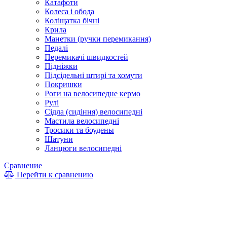
Катафоти
Колеса і обода
Коліщатка бічні
Крила
Манетки (ручки перемикання)
Педалі
Перемикачі швидкостей
Підніжки
Підсідельні штирі та хомути
Покришки
Роги на велосипедне кермо
Рулі
Сідла (сидіння) велосипедні
Мастила велосипедні
Тросики та боудены
Шатуни
Ланцюги велосипедні
Сравнение
Перейти к сравнению