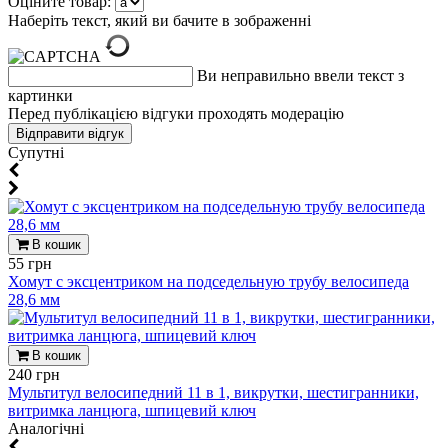
Оціните товар:
Наберіть текст, який ви бачите в зображенні
Ви неправильно ввели текст з
картинки
Перед публікацією відгуки проходять модерацію
Супутні
В кошик
55 грн
Хомут с эксцентриком на подседельную трубу велосипеда
28,6 мм
В кошик
240 грн
Мультитул велосипедний 11 в 1, викрутки, шестигранники,
витримка ланцюга, шпицевий ключ
Aналогічні