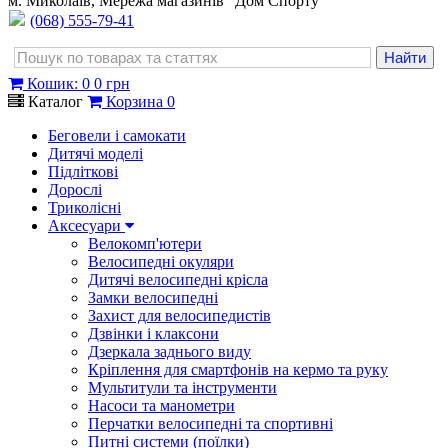
м. Миколаїв, Мережа магазинів "Дом Спорту"
(068) 555-79-41
Кошик
:
0
0 грн
Каталог
Корзина
0
Беговели і самокати
Дитячі моделі
Підліткові
Дорослі
Триколісні
Аксесуари
Велокомп'ютери
Велосипедні окуляри
Дитячі велосипедні крісла
Замки велосипедні
Захист для велосипедистів
Дзвінки і клаксони
Дзеркала заднього виду
Кріплення для смартфонів на кермо та руку
Мультитули та інструменти
Насоси та манометри
Перчатки велосипедні та спортивні
Питні системи (поїлки)