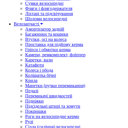
Сумки велосипедні
Фляги і флягодержателя
Ліхтарі та підсвічування
Шоломи велосипедні
Велозапчасті
Амортизатор задній
Багажники та кошики
Втулки, осі на колеса
Проставка для підйому керма
Гріпси і обмотки керма
Камери, ремкомплект, фліппер
Каретки, вали
Катафоти
Колеса і обода
Коліщатка бічні
Крила
Манетки (ручки перемикання)
Педалі
Перемикачі швидкостей
Підніжки
Підсідельні штирі та хомути
Покришки
Роги на велосипедне кермо
Рулі
Сідла (сидіння) велосипедні