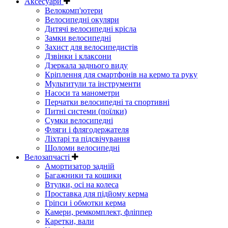
Аксесуари
Велокомп'ютери
Велосипедні окуляри
Дитячі велосипедні крісла
Замки велосипедні
Захист для велосипедистів
Дзвінки і клаксони
Дзеркала заднього виду
Кріплення для смартфонів на кермо та руку
Мультитули та інструменти
Насоси та манометри
Перчатки велосипедні та спортивні
Питні системи (поїлки)
Сумки велосипедні
Фляги і флягодержателя
Ліхтарі та підсвічування
Шоломи велосипедні
Велозапчасті
Амортизатор задній
Багажники та кошики
Втулки, осі на колеса
Проставка для підйому керма
Гріпси і обмотки керма
Камери, ремкомплект, фліппер
Каретки, вали