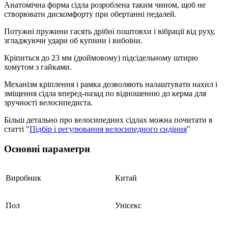
Анатомічна форма сідла розроблена таким чином, щоб не
створювати дискомфорту при обертанні педалей.
Потужні пружини гасять дрібні поштовхи і вібрації від руху,
згладжуючи удари об купини і вибоїни.
Кріпиться до 23 мм (дюймовому) підсідельному штирю
хомутом з гайками.
Механізм кріплення і рамка дозволяють налаштувати нахил і
зміщення сідла вперед-назад по відношенню до керма для
зручності велосипедиста.
Більш детально про велосипедних сідлах можна почитати в
статті "
Підбір і регулювання велосипедного сидіння
"
Основні параметри
Виробник
Китай
Пол
Унісекс