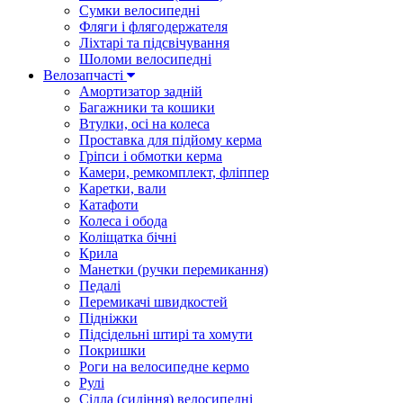
Сумки велосипедні
Фляги і флягодержателя
Ліхтарі та підсвічування
Шоломи велосипедні
Велозапчасті
Амортизатор задній
Багажники та кошики
Втулки, осі на колеса
Проставка для підйому керма
Гріпси і обмотки керма
Камери, ремкомплект, фліппер
Каретки, вали
Катафоти
Колеса і обода
Коліщатка бічні
Крила
Манетки (ручки перемикання)
Педалі
Перемикачі швидкостей
Підніжки
Підсідельні штирі та хомути
Покришки
Роги на велосипедне кермо
Рулі
Сідла (сидіння) велосипедні