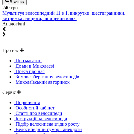
В кошик
240 грн
Мультитул велосипедний 11 в 1, викрутки, шестигранники,
витримка ланцюга, шпицевий ключ
Aналогічні
Про нас
Про магазин
Де ми в Миколаєві
Преса про нас
Зимове зберігання велосипедів
Миколаївський авторинок
Сервіс
Порівняння
Особистий кабінет
Статті про велосипеди
Інструкції на велосипеди
Підбір велосипеда згідно росту
Велосипедний гумор - анекдоти