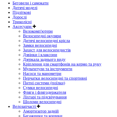
Беговели і самокати
Дитячі моделі
Підліткові
Дорослі
Триколісні
Аксесуари
Велокомп'ютери
Велосипедні окуляри
Дитячі велосипедні крісла
Замки велосипедні
Захист для велосипедистів
Дзвінки і клаксони
Дзеркала заднього виду
Кріплення для смартфонів на кермо та руку
Мультитули та інструменти
Насоси та манометри
Перчатки велосипедні та спортивні
Питні системи (поїлки)
Сумки велосипедні
Фляги і флягодержателя
Ліхтарі та підсвічування
Шоломи велосипедні
Велозапчасті
Амортизатор задній
Багажники та кошики