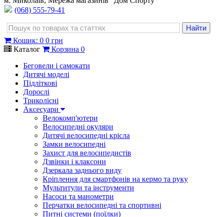
м. Миколаїв, Мережа магазинів "Дом Спорту"
(068) 555-79-41
Кошик
:
0
0 грн
Каталог
Корзина
0
Беговели і самокати
Дитячі моделі
Підліткові
Дорослі
Триколісні
Аксесуари
Велокомп'ютери
Велосипедні окуляри
Дитячі велосипедні крісла
Замки велосипедні
Захист для велосипедистів
Дзвінки і клаксони
Дзеркала заднього виду
Кріплення для смартфонів на кермо та руку
Мультитули та інструменти
Насоси та манометри
Перчатки велосипедні та спортивні
Питні системи (поїлки)