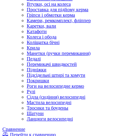
Втулки, осі на колеса
Проставка для підйому керма
Гріпси і обмотки керма
Камери, ремкомплект, фліппер
Каретки, вали
Катафоти
Колеса і обода
Коліщатка бічні
Крила
Манетки (ручки перемикання)
Педалі
Перемикачі швидкостей
Підніжки
Підсідельні штирі та хомути
Покришки
Роги на велосипедне кермо
Рулі
Сідла (сидіння) велосипедні
Мастила велосипедні
Тросики та боудены
Шатуни
Ланцюги велосипедні
Сравнение
Перейти к сравнению