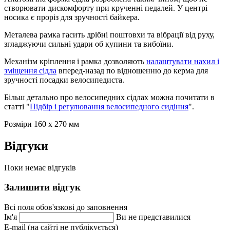
створювати дискомфорту при крученні педалей. У центрі
носика є проріз для зручності байкера.
Металева рамка гасить дрібні поштовхи та вібрації від руху,
згладжуючи сильні удари об купини та вибоїни.
Механізм кріплення і рамка дозволяють
налаштувати нахил і
зміщення сідла
вперед-назад по відношенню до керма для
зручності посадки велосипедиста.
Більш детально про велосипедних сідлах можна почитати в
статті "
Підбір і регулювання велосипедного сидіння
".
Розміри 160 х 270 мм
Відгуки
Поки немає відгуків
Залишити відгук
Всі поля обов'язкові до заповнення
Ім'я
Ви не представилися
E-mail (на сайті не публікується)