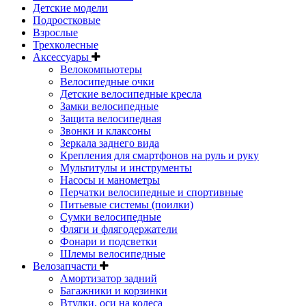
Детские модели
Подростковые
Взрослые
Трехколесные
Аксессуары
Велокомпьютеры
Велосипедные очки
Детские велосипедные кресла
Замки велосипедные
Защита велосипедная
Звонки и клаксоны
Зеркала заднего вида
Крепления для смартфонов на руль и руку
Мультитулы и инструменты
Насосы и манометры
Перчатки велосипедные и спортивные
Питьевые системы (поилки)
Сумки велосипедные
Фляги и флягодержатели
Фонари и подсветки
Шлемы велосипедные
Велозапчасти
Амортизатор задний
Багажники и корзинки
Втулки, оси на колеса