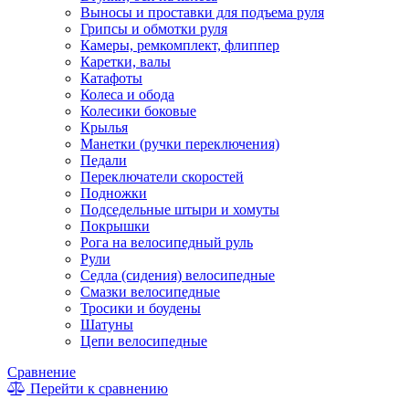
Выносы и проставки для подъема руля
Грипсы и обмотки руля
Камеры, ремкомплект, флиппер
Каретки, валы
Катафоты
Колеса и обода
Колесики боковые
Крылья
Манетки (ручки переключения)
Педали
Переключатели скоростей
Подножки
Подседельные штыри и хомуты
Покрышки
Рога на велосипедный руль
Рули
Седла (сидения) велосипедные
Смазки велосипедные
Тросики и боудены
Шатуны
Цепи велосипедные
Сравнение
Перейти к сравнению