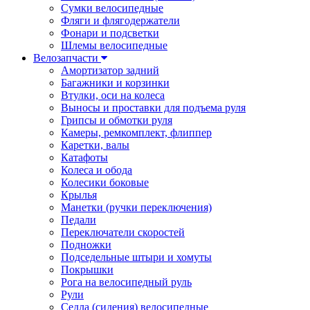
Сумки велосипедные
Фляги и флягодержатели
Фонари и подсветки
Шлемы велосипедные
Велозапчасти
Амортизатор задний
Багажники и корзинки
Втулки, оси на колеса
Выносы и проставки для подъема руля
Грипсы и обмотки руля
Камеры, ремкомплект, флиппер
Каретки, валы
Катафоты
Колеса и обода
Колесики боковые
Крылья
Манетки (ручки переключения)
Педали
Переключатели скоростей
Подножки
Подседельные штыри и хомуты
Покрышки
Рога на велосипедный руль
Рули
Седла (сидения) велосипедные