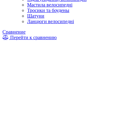
Мастила велосипедні
Тросики та боудены
Шатуни
Ланцюги велосипедні
Сравнение
Перейти к сравнению