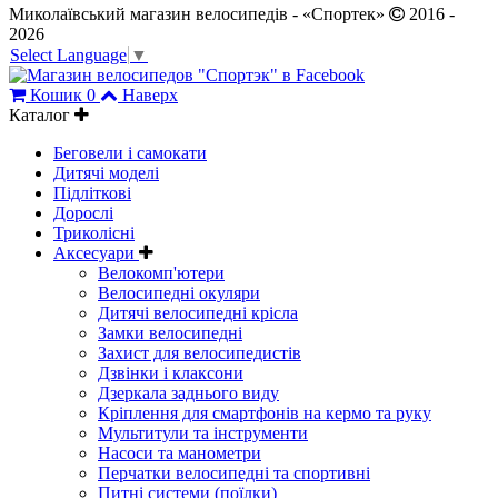
Миколаївський магазин велосипедів - «Спортек»
2016 -
2026
Select Language
▼
Кошик
0
Наверх
Каталог
Беговели і самокати
Дитячі моделі
Підліткові
Дорослі
Триколісні
Аксесуари
Велокомп'ютери
Велосипедні окуляри
Дитячі велосипедні крісла
Замки велосипедні
Захист для велосипедистів
Дзвінки і клаксони
Дзеркала заднього виду
Кріплення для смартфонів на кермо та руку
Мультитули та інструменти
Насоси та манометри
Перчатки велосипедні та спортивні
Питні системи (поїлки)