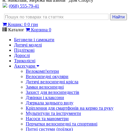
м. Миколаїв, Мережа магазинів "Дом Спорту"
(068) 555-79-41
Кошик
:
0
0 грн
Каталог
Корзина
0
Беговели і самокати
Дитячі моделі
Підліткові
Дорослі
Триколісні
Аксесуари
Велокомп'ютери
Велосипедні окуляри
Дитячі велосипедні крісла
Замки велосипедні
Захист для велосипедистів
Дзвінки і клаксони
Дзеркала заднього виду
Кріплення для смартфонів на кермо та руку
Мультитули та інструменти
Насоси та манометри
Перчатки велосипедні та спортивні
Питні системи (поїлки)