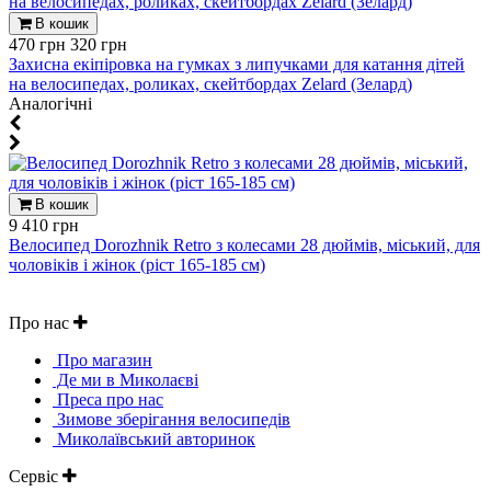
В кошик
470 грн
320 грн
Захисна екіпіровка на гумках з липучками для катання дітей
на велосипедах, роликах, скейтбордах Zelard (Зелард)
Aналогічні
В кошик
9 410 грн
Велосипед Dorozhnik Retro з колесами 28 дюймів, міський, для
чоловіків і жінок (ріст 165-185 см)
Про нас
Про магазин
Де ми в Миколаєві
Преса про нас
Зимове зберігання велосипедів
Миколаївський авторинок
Сервіс