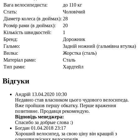
Вага велосипедиста:
до 110 кг
Стать:
Чоловічий
Діаметр колеса (в дюймах):
28
Розмір рами (в дюймах):
20
Кількість швидкостей:
1
Бренд:
Дорожник
Гальмо:
Задній ножний (гальмівна втулка)
Вилка:
Жорстка (сталь)
Матеріал рами:
Сталь
Тип рами:
Хардтейл
Відгуки
Андрій
13.04.2020 10:30
Недавно став власником цього чудового велосипеда.
Вже пройшов першу обкатку. Перше враження
позитивне. Продавця рекомендую.
Відповідь менеджера:
Спасибо за добрые слова :)
Богдан
01.04.2018 23:17
Хороший велосипед, за свою ціну він кращий з
одношвидкісних велосипедів.