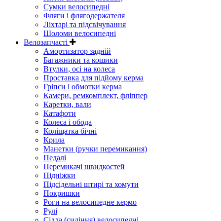
Сумки велосипедні
Фляги і флягодержателя
Ліхтарі та підсвічування
Шоломи велосипедні
Велозапчасті
Амортизатор задній
Багажники та кошики
Втулки, осі на колеса
Проставка для підйому керма
Гріпси і обмотки керма
Камери, ремкомплект, фліппер
Каретки, вали
Катафоти
Колеса і обода
Коліщатка бічні
Крила
Манетки (ручки перемикання)
Педалі
Перемикачі швидкостей
Підніжки
Підсідельні штирі та хомути
Покришки
Роги на велосипедне кермо
Рулі
Сідла (сидіння) велосипедні