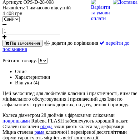
Артикул:
OPS-D-28-098
Наявність:
Тимчасово відсутній
4 408 грн
додати до порівняння
перейти до
Під замовлення
порівняння
Рейтинг товару:
Опис
Характеристики
Відгуки (4)
Цей велосипед для любителів класики і практичності, вимагає
мінімального обслуговування і призначений для їзди по
асфальтових і грунтових дорогах, на дачу, ринок і природу.
Колеса діаметром 28 дюймів з фірмовими сліковими
покришками
Rubena FLASH забезпечують хороший накат.
Сталеві посилені
обода
захищають колеса від деформації.
Міцна сталева
рама
класичної і перевіреної десятиліттями
форми гарантують міцність всієї конструкції.