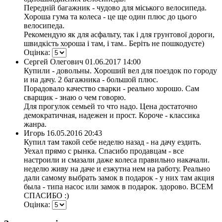
Передній багажник - чудово для міського велосипеда.
Хороша гума та колеса - це ще один плюс до цього
велосипеда.
Рекомендую як для асфальту, так і для грунтової дороги,
швидкість хороша і там, і там.. Беріть не пошкодуєте)
Оцінка:
Сергей Олегович
01.06.2017 14:00
Купили - довольны. Хороший вел для поездок по городу
и на дачу. 2 багажника - большой плюс.
Порадовало качество сварки - реально хорошо. Сам
сварщик - знаю о чем говорю.
Для прогулок семьей то что надо. Цена достаточно
демократичная, надежен и прост. Короче - классика
жанра.
Игорь
16.05.2016 20:43
Купил там такой себе неделю назад - на дачу ездить.
Уехал прямо с рынка. Спасибо продавцам - все
настроили и смазали даже колеса правильно накачали.
неделю живу на даче и езжутна нем на работу. Реально
дали самому выбрать замок в подарок - у них там акция
была - типа насос или замок в подарок. здорово. ВСЕМ
СПАСИБО :)
Оцінка: