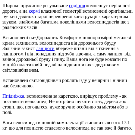
Широке пружинне регульоване
сидіння
компенсує нерівності
дороги, а на
кермі
класичної геометрії встановлені оригінальні
ручки і дзвінок старої перевіреної конструкції з характерним
звуком, знайомим багатьма поколіннями велосипедистів ще з
радянських часів.
Встановлені на«Дорожник Комфорт » повнорозмірні металеві
крила захищають велосипедиста від дорожнього бруду.
Залізний захист
ланцюги
вбереже штани від зіткнення з
ланцюгом і від попадання під зуби зірочки, а саму ланцюг від
зайвої дорожньої бруду і пилу. Ваша нога не буде ковзати по
міцній пластиковій педалі на підшипниках з додатковим
світловідбивачем.
Встановлені світловідбивачі роблять їзду у вечірній і нічний
час безпечною.
Ппідніжка
, встановлена за кареткою, вирішує проблему - як
поставити велосипед. Не потрібно шукати стіну, дерево або
стовп, що, погодьтеся, дуже зручно особливо за містом або в
полі.
Вага велосипеда в повній комплектації становить всього 17.1
кг, що для повністю сталевого велосипеда не так вже й багато.