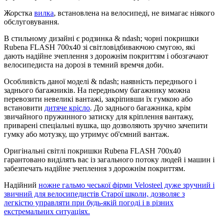
Жорстка
вилка
, встановлена на велосипеді, не вимагає ніякого
обслуговування.
В стильному дизайні є родзинка & ndash; чорні покришки
Rubena FLASH 700x40 зі світловідбиваючою смугою, які
дають надійне зчеплення з дорожнім покриттям і обозгачают
велосипедиста на дорозі в темний времчя доби.
Особливість даної моделі & ndash; наявність переднього і
заднього багажників. На передньому багажнику можна
перевозити невеликі вантажі, закріпивши їх гумкою або
встановити
дитяче крісло
. До заднього багажника, крім
звичайного пружинного затиску для кріплення вантажу,
приварені спеціальні вушка, що дозволяють зручно зачепити
гумку або мотузку, що утримує об'ємний вантаж.
Оригінальні світлі покришки Rubena FLASH 700x40
гарантовано виділять вас із загального потоку людей і машин і
забезпечать надійне зчеплення з дорожнім покриттям.
Надійний
ножне гальмо чеської фірми Velosteel дуже зручний і
звичний для велосипедистів Старої школи, дозволяє з
легкістю управляти при будь-якій погоді і в різних
екстремальних ситуаціях.