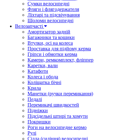
Сумки велосипедні
Фляги і флягодержателя
Ліхтарі та підсвічування
Шоломи велосипедні
Велозапчасті
Амортизатор задній
Багажники та кошики
Втулки, осі на колеса
Проставка для підйому керма
Гріпси і обмотки керма
Камери, ремкомплект, фліппер
Каретки, вали
Катафоти
Колеса і обода
Коліщатка бічні
Крила
Манетки (ручки перемикання)
Педалі
Перемикачі швидкостей
Підніжки
Підсідельні штирі та хомути
Покришки
Роги на велосипедне кермо
Рулі
Сідла (сидіння) велосипедні