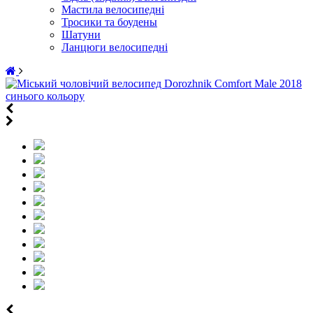
Мастила велосипедні
Тросики та боудены
Шатуни
Ланцюги велосипедні