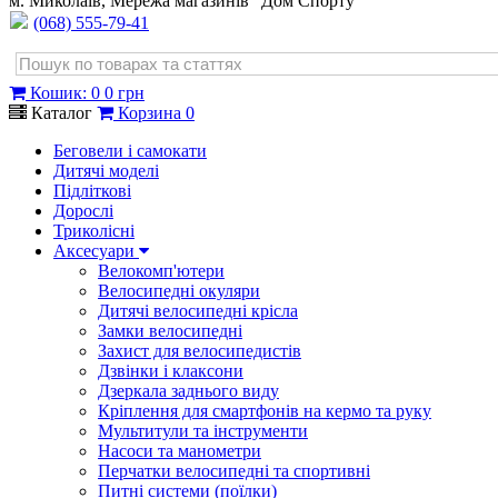
м. Миколаїв, Мережа магазинів "Дом Спорту"
(068) 555-79-41
Кошик
:
0
0 грн
Каталог
Корзина
0
Беговели і самокати
Дитячі моделі
Підліткові
Дорослі
Триколісні
Аксесуари
Велокомп'ютери
Велосипедні окуляри
Дитячі велосипедні крісла
Замки велосипедні
Захист для велосипедистів
Дзвінки і клаксони
Дзеркала заднього виду
Кріплення для смартфонів на кермо та руку
Мультитули та інструменти
Насоси та манометри
Перчатки велосипедні та спортивні
Питні системи (поїлки)