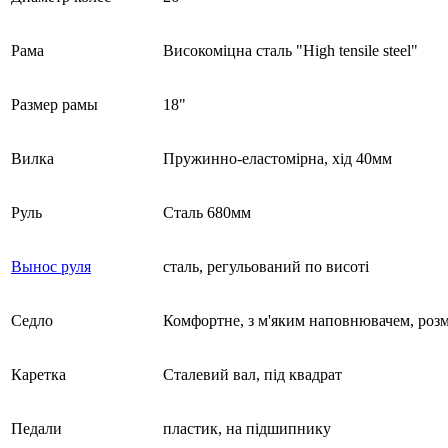
Рама
Високоміцна сталь "High tensile steel"
Размер рамы
18"
Вилка
Пружинно-еластомірна, хід 40мм
Руль
Сталь 680мм
Вынос руля
сталь, регульований по висоті
Седло
Комфортне, з м'яким наповнювачем, розм
Каретка
Сталевий вал, під квадрат
Педали
пластик, на підшипнику