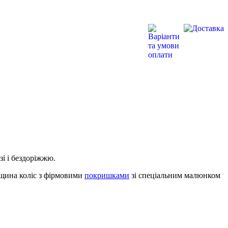
зі і бездоріжжю.
вщина коліс з фірмовими
покришками
зі спеціальним малюнком