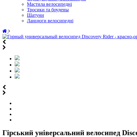
Мастила велосипедні
Тросики та боудены
Шатуни
Ланцюги велосипедні
Гірський універсальний велосипед Disco