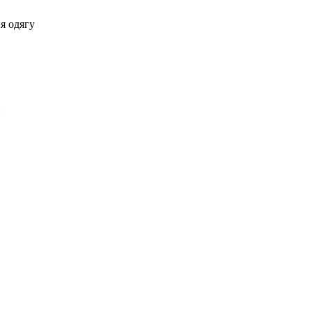
ня одягу
й