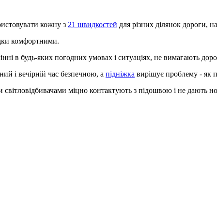
ристовувати кожну з
21 швидкостей
для різних ділянок дороги, на
здки комфортними.
інні в будь-яких погодних умовах і ситуаціях, не вимагають дор
чний і вечірній час безпечною, а
підніжка
вирішує проблему - як п
світловідбивачами міцно контактують з підошвою і не дають ноз