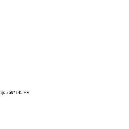
ір: 269*145 мм