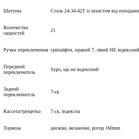
Шатуны
Сталь 24-34-42Т із захистом від попадан
Количество
21
скоростей
Ручки переключения
гріпшіфти, правий 7, лівий НЕ індексни
Передний
Sypo, що не індексний
переключатель
Задний
7-ск
переключатель
Кассета/трещетка
7-ск, індексна
Тормоза
дискові, механічні, ротор 160mm