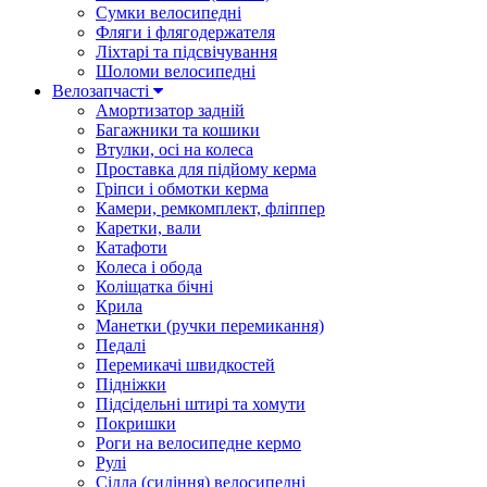
Сумки велосипедні
Фляги і флягодержателя
Ліхтарі та підсвічування
Шоломи велосипедні
Велозапчасті
Амортизатор задній
Багажники та кошики
Втулки, осі на колеса
Проставка для підйому керма
Гріпси і обмотки керма
Камери, ремкомплект, фліппер
Каретки, вали
Катафоти
Колеса і обода
Коліщатка бічні
Крила
Манетки (ручки перемикання)
Педалі
Перемикачі швидкостей
Підніжки
Підсідельні штирі та хомути
Покришки
Роги на велосипедне кермо
Рулі
Сідла (сидіння) велосипедні