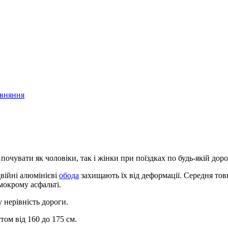
івняння
почувати як чоловіки, так і жінки при поїздках по будь-якій доро
війні алюмінієві
обода
захищають їх від деформації. Середня то
мокрому асфальті.
ку нерівність дороги.
том від 160 до 175 см.