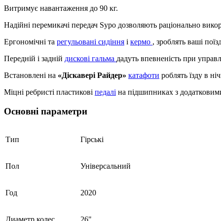
Витримує навантаження до 90 кг.
Надійні перемикачі передач Sypo дозволяють раціонально вико
Ергономічні та
регульовані сидіння
і
кермо
, зроблять ваші пої
Передній і задній
дискові гальма
дадуть впевненість при управл
Встановлені на
«Діскавері Райдер»
катафоти
роблять їзду в ні
Міцні ребристі пластикові
педалі
на підшипниках з додатковими 
Основні параметри
Тип
Гірські
Пол
Універсальний
Год
2020
Диаметр колес
26"