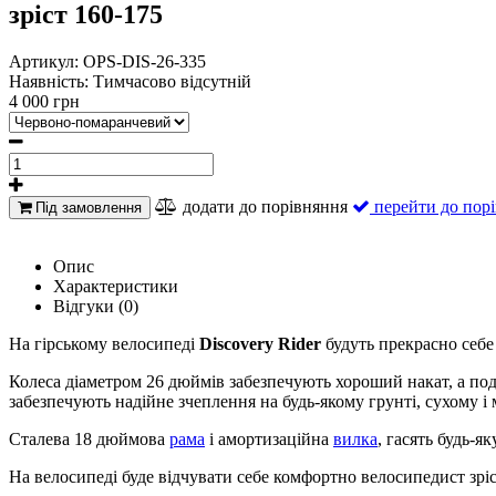
зріст 160-175
Артикул:
OPS-DIS-26-335
Наявність:
Тимчасово відсутній
4 000 грн
додати до порівняння
перейти до пор
Під замовлення
Опис
Характеристики
Відгуки (0)
На гірському велосипеді
Discovery Rider
будуть прекрасно себе 
Колеса діаметром 26 дюймів забезпечують хороший накат, а под
забезпечують надійне зчеплення на будь-якому грунті, сухому і 
Сталева 18 дюймова
рама
і амортизаційна
вилка
, гасять будь-я
На велосипеді буде відчувати себе комфортно велосипедист зріс