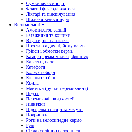
Сумки велосипедні
Фляги і флягодержателя
Ліхтарі та підсвічування
Шоломи велосипедні
Велозапчасті
Амортизатор задній
Багажники та кошики
Втулки, осі на колеса
Проставка для підйому керма
Гріпси і обмотки керма
Камери, ремкомплект, фліппер
Каретки, вали
Катафоти
Колеса і обода
Коліщатка бічні
Крила
Манетки (ручки перемикання)
Педалі
Перемикачі швидкостей
Підніжки
Підсідельні штирі та хомути
Покришки
Роги на велосипедне кермо
Рулі
Сідла (сидіння) велосипедні