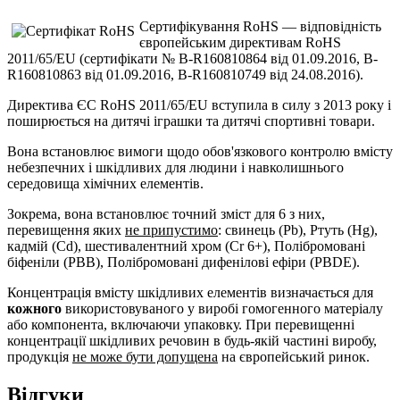
Сертифікування RoHS — відповідність
європейським директивам RoHS
2011/65/EU (сертифікати № B-R160810864 від 01.09.2016, B-
R160810863 від 01.09.2016, B-R160810749 від 24.08.2016).
Директива ЄС RoHS 2011/65/EU вступила в силу з 2013 року і
поширюється на дитячі іграшки та дитячі спортивні товари.
Вона встановлює вимоги щодо обов'язкового контролю вмісту
небезпечних і шкідливих для людини і навколишнього
середовища хімічних елементів.
Зокрема, вона встановлює точний зміст для 6 з них,
перевищення яких
не припустимо
: свинець (Pb), Ртуть (Hg),
кадмій (Cd), шестивалентний хром (Cr 6+), Полібромовані
біфеніли (PBB), Полібромовані дифенілові ефіри (PBDE).
Концентрація вмісту шкідливих елементів визначається для
кожного
використовуваного у виробі гомогенного матеріалу
або компонента, включаючи упаковку. При перевищенні
концентрації шкідливих речовин в будь-якій частині виробу,
продукція
не може бути допущена
на європейський ринок.
Відгуки