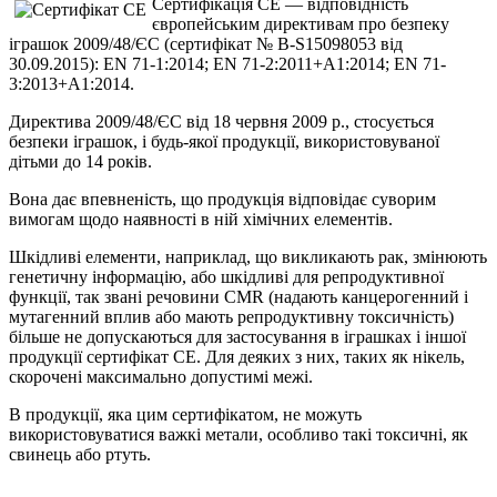
Сертифікація CE — відповідність
європейським директивам про безпеку
іграшок 2009/48/ЄС (сертифікат № B-S15098053 від
30.09.2015): EN 71-1:2014; EN 71-2:2011+A1:2014; EN 71-
3:2013+A1:2014.
Директива 2009/48/ЄС від 18 червня 2009 р., стосується
безпеки іграшок, і будь-якої продукції, використовуваної
дітьми до 14 років.
Вона дає впевненість, що продукція відповідає суворим
вимогам щодо наявності в ній хімічних елементів.
Шкідливі елементи, наприклад, що викликають рак, змінюють
генетичну інформацію, або шкідливі для репродуктивної
функції, так звані речовини CMR (надають канцерогенний і
мутагенний вплив або мають репродуктивну токсичність)
більше не допускаються для застосування в іграшках і іншої
продукції сертифікат CE. Для деяких з них, таких як нікель,
скорочені максимально допустимі межі.
В продукції, яка цим сертифікатом, не можуть
використовуватися важкі метали, особливо такі токсичні, як
свинець або ртуть.