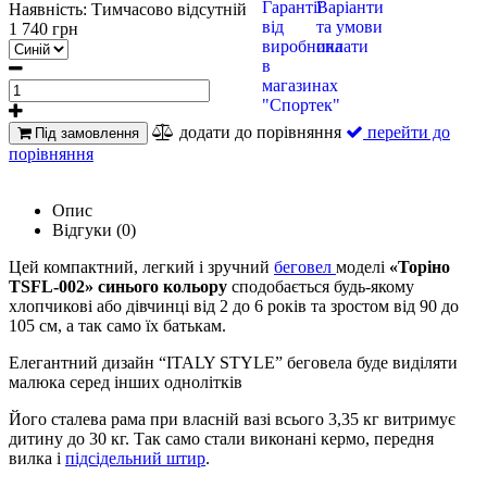
Наявність:
Тимчасово відсутній
1 740 грн
додати до порівняння
перейти до
Під замовлення
порівняння
Опис
Відгуки (0)
Цей
компактний, легкий і зручний
беговел
моделі
«Торіно
TSFL
-002» синього кольору
сподобається будь-якому
хлопчикові або дівчинці від 2 до 6 років та зростом від 90 до
105 см, а так само їх батькам.
Елегантний дизайн “ITALY STYLE” беговела буде виділяти
малюка серед інших однолітків
Його сталева рама при власній вазі всього 3,35 кг витримує
дитину до 30 кг. Так само стали виконані кермо, передня
вилка і
підсідельний штир
.