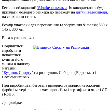
Беговел обладнаний
V-brake гальмами
. Їх використання буде
привчати молодого байкера до переходу на
дитячі велосипеди
,
на яких вони стоять.
Розмір упаковки для пересилання та зберігання & mdash; 580 х
145 х 300 мм.
Вага в упаковці 4 кг.
Подивитися,
спробувати
покататися і
купити його
можна в нашому
магазині
"Будинок Спорту"
на розі вулиць Соборна (Радянська) і
Потьомкінських.
При виробництві беговела використовувалися нетоксичні
фарби і матеріали, і він має європейські сертифікати якості CE
і RoHS.
Для довідки: