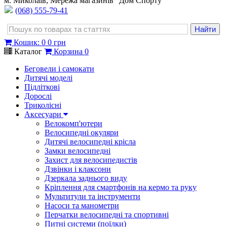
м. Миколаїв, Мережа магазинів "Дом Спорту"
(068) 555-79-41
Кошик
:
0
0 грн
Каталог
Корзина
0
Беговели і самокати
Дитячі моделі
Підліткові
Дорослі
Триколісні
Аксесуари
Велокомп'ютери
Велосипедні окуляри
Дитячі велосипедні крісла
Замки велосипедні
Захист для велосипедистів
Дзвінки і клаксони
Дзеркала заднього виду
Кріплення для смартфонів на кермо та руку
Мультитули та інструменти
Насоси та манометри
Перчатки велосипедні та спортивні
Питні системи (поїлки)