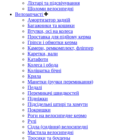
Ліхтарі та підсвічування
Шоломи велосипедні
Велозапчасті
Амортизатор задній
Багажники та кошики
Втулки, осі на колеса
Проставка для підйому керма
Гріпси і обмотки керма
Камери, ремкомплект, фліппер
Каретки, вали
Катафоти
Колеса і обода
Коліщатка бічні
Крила
Манетки (ручки перемикання)
Педалі
Перемикачі швидкостей
Підніжки
Підсідельні штирі та хомути
Покришки
Роги на велосипедне кермо
Рулі
Сідла (сидіння) велосипедні
Мастила велосипедні
Тросики та боудены