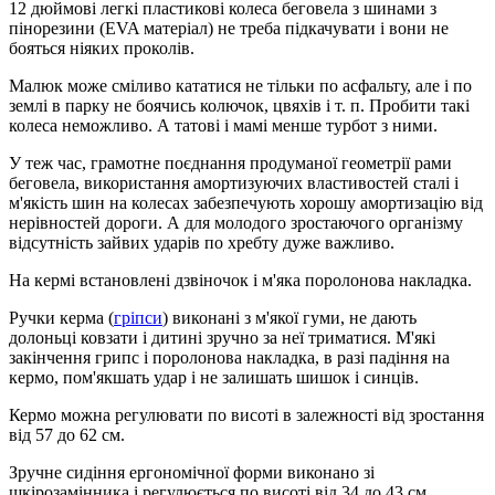
12 дюймові легкі пластикові колеса беговела з шинами з
пінорезини (EVA матеріал) не треба підкачувати і вони не
бояться ніяких проколів.
Малюк може сміливо кататися не тільки по асфальту, але і по
землі в парку не боячись колючок, цвяхів і т. п. Пробити такі
колеса неможливо. А татові і мамі менше турбот з ними.
У теж час, грамотне поєднання продуманої геометрії рами
беговела, використання амортизуючих властивостей сталі і
м'якість шин на колесах забезпечують хорошу амортизацію від
нерівностей дороги. А для молодого зростаючого організму
відсутність зайвих ударів по хребту дуже важливо.
На кермі встановлені дзвіночок і м'яка поролонова накладка.
Ручки керма (
гріпси
) виконані з м'якої гуми, не дають
долоньці ковзати і дитині зручно за неї триматися. М'які
закінчення грипс і поролонова накладка, в разі падіння на
кермо, пом'якшать удар і не залишать шишок і синців.
Кермо можна регулювати по висоті в залежності від зростання
від 57 до 62 см.
Зручне сидіння ергономічної форми виконано зі
шкірозамінника і регулюється по висоті від 34 до 43 см.