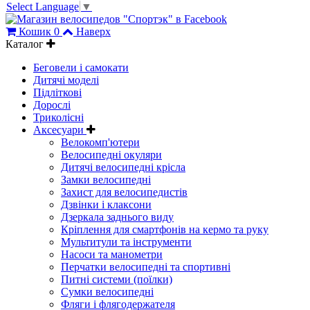
Select Language
▼
Кошик
0
Наверх
Каталог
Беговели і самокати
Дитячі моделі
Підліткові
Дорослі
Триколісні
Аксесуари
Велокомп'ютери
Велосипедні окуляри
Дитячі велосипедні крісла
Замки велосипедні
Захист для велосипедистів
Дзвінки і клаксони
Дзеркала заднього виду
Кріплення для смартфонів на кермо та руку
Мультитули та інструменти
Насоси та манометри
Перчатки велосипедні та спортивні
Питні системи (поїлки)
Сумки велосипедні
Фляги і флягодержателя