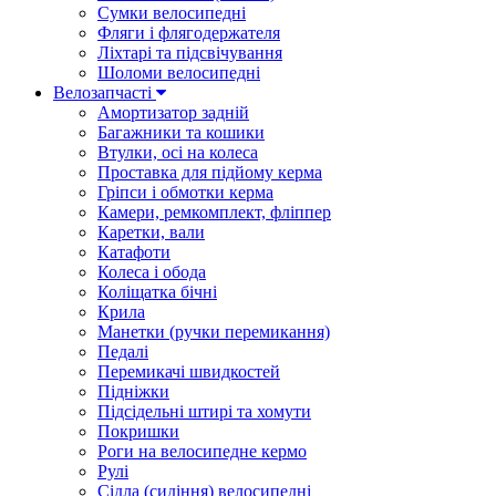
Сумки велосипедні
Фляги і флягодержателя
Ліхтарі та підсвічування
Шоломи велосипедні
Велозапчасті
Амортизатор задній
Багажники та кошики
Втулки, осі на колеса
Проставка для підйому керма
Гріпси і обмотки керма
Камери, ремкомплект, фліппер
Каретки, вали
Катафоти
Колеса і обода
Коліщатка бічні
Крила
Манетки (ручки перемикання)
Педалі
Перемикачі швидкостей
Підніжки
Підсідельні штирі та хомути
Покришки
Роги на велосипедне кермо
Рулі
Сідла (сидіння) велосипедні