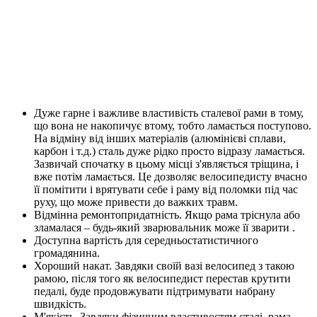
Дуже гарне і важливе властивість сталевої рами в тому,
що вона не накопичує втому, тобто ламається поступово.
На відміну від інших матеріалів (алюмінієві сплави,
карбон і т.д.) сталь дуже рідко просто відразу ламається.
Зазвичай спочатку в цьому місці з'являється тріщина, і
вже потім ламається. Це дозволяє велосипедисту вчасно
її помітити і врятувати себе і раму від поломки під час
руху, що може привести до важких травм.
Відмінна ремонтопридатність. Якщо рама тріснула або
зламалася – будь-який зварювальник може її зварити .
Доступна вартість для середньостатистичного
громадянина.
Хороший накат. Завдяки своїй вазі велосипед з такою
рамою, після того як велосипедист перестав крутити
педалі, буде продовжувати підтримувати набрану
швидкість.
М'якість. Завдяки фізичним властивостям сталі, рама,