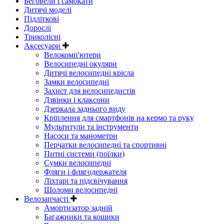
Беговели і самокати
Дитячі моделі
Підліткові
Дорослі
Триколісні
Аксесуари
Велокомп'ютери
Велосипедні окуляри
Дитячі велосипедні крісла
Замки велосипедні
Захист для велосипедистів
Дзвінки і клаксони
Дзеркала заднього виду
Кріплення для смартфонів на кермо та руку
Мультитули та інструменти
Насоси та манометри
Перчатки велосипедні та спортивні
Питні системи (поїлки)
Сумки велосипедні
Фляги і флягодержателя
Ліхтарі та підсвічування
Шоломи велосипедні
Велозапчасті
Амортизатор задній
Багажники та кошики