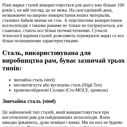
Різні марки сталей використовується для цього вже більше 100
років і, на мій погляд, це не межа. На сьогоднішній день,
незважаючи на широке використання інших матеріалів,
сталевих байків менше не стає. А перспективи використання
вселосипедів з такими рамами не тільки не погіршуються, але
і навпаки, стають все більш оптимістичними. Сучасні
технології варіння сталей дозволяють отримувати маркі со все
більш поліпшеними характеристиками.
Сталь, використовувана для
виробництва рам, буває зазвичай трьох
типів:
звичайна сталь (steel)
високотягнута або вуглецева сталь (High Ten)
хромомолібденові Сплави (Cro-MOLY, хромоль)
Звичайна сталь (steel)
Це найнижчий тип сталей, який використовується при
виготовленні рам для найдешевших велосипедів. Вони
швидко іржавіють, дуже неміцні і важкі. Ми на них не будемо