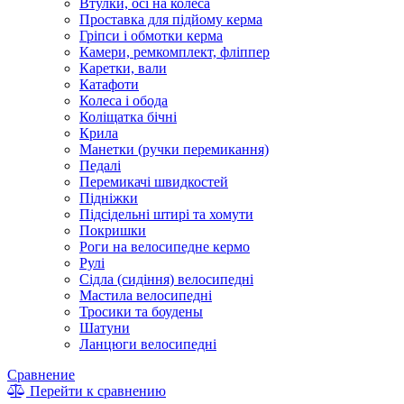
Втулки, осі на колеса
Проставка для підйому керма
Гріпси і обмотки керма
Камери, ремкомплект, фліппер
Каретки, вали
Катафоти
Колеса і обода
Коліщатка бічні
Крила
Манетки (ручки перемикання)
Педалі
Перемикачі швидкостей
Підніжки
Підсідельні штирі та хомути
Покришки
Роги на велосипедне кермо
Рулі
Сідла (сидіння) велосипедні
Мастила велосипедні
Тросики та боудены
Шатуни
Ланцюги велосипедні
Сравнение
Перейти к сравнению