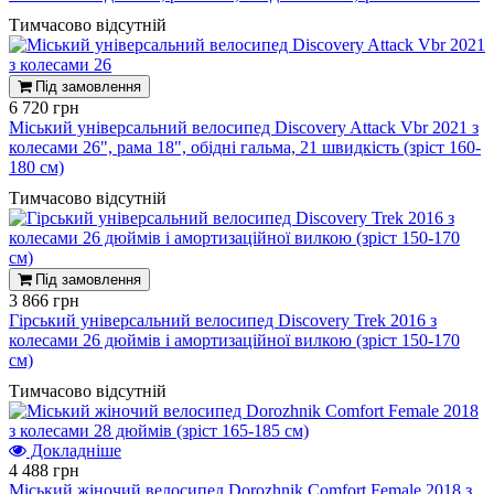
Тимчасово відсутній
Під замовлення
6 720 грн
Міський універсальний велосипед Discovery Attack Vbr 2021 з
колесами 26", рама 18", обідні гальма, 21 швидкість (зріст 160-
180 см)
Тимчасово відсутній
Під замовлення
3 866 грн
Гірський універсальний велосипед Discovery Trek 2016 з
колесами 26 дюймів і амортизаційної вилкою (зріст 150-170
см)
Тимчасово відсутній
Докладніше
4 488 грн
Міський жіночий велосипед Dorozhnik Comfort Female 2018 з