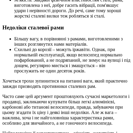
виготовлена з неї, добре гасить вібрації, пом'якшує
удари і нерівності дороги. До речі, саме тому хороші
жорсткі сталеві вилки теж робляться зі сталі.
Недоліки сталевої рами
Більшу вагу, в порівнянні з рамами, виготовленими з
інших розглянутих нами матеріалів.
Схильні до корозії – можуть іржавіти. Однак, при
нормальній експлуатації, якщо велосипед нормально
пофарбований, а не подряпаний, не зимує на вулиці і під
дощем, регулярно миється і змащується – він
прослужить не один десяток років.
Хочеться трохи зупинитися на питанні ваги, який практично
завжди призводять противники сталевих рам.
Часто саме цей аргумент проштовхують сучасні маркетологи і
продавці, закликаючи купувати більш легкі алюмінієві,
карбонові або титанові велосипеди, правда, забуваючи при
цьому згадати їх ціну і деякі інші недоліки. Але ж вага –
важлива, хоча і не найголовніша характеристика рами,
особливо для звичайного, а не гоночного велосипеда.