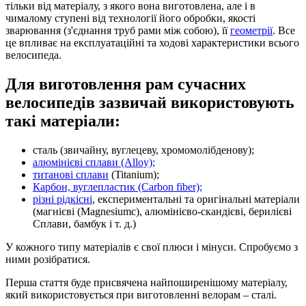
тільки від матеріалу, з якого вона виготовлена, але і в
чималому ступені від технології його обробки, якості
зварювання (з'єднання труб рами між собою), її
геометрії
. Все
це впливає на експлуатаційні та ходові характеристики всього
велосипеда.
Для виготовлення рам сучасних
велосипедів зазвичай використовують
такі матеріали
:
сталь (звичайну, вуглецеву, хромомолібденову);
алюмінієві сплави (Alloy);
титанові сплави
(Titanium);
Карбон, вуглепластик (Carbon fiber);
різні рідкісні
, експериментальні та оригінальні матеріали
(магнієві (Magnesiumc), алюмінієво-скандієві, берилієві
Сплави, бамбук і т. д.)
У кожного типу матеріалів є свої плюси і мінуси. Спробуємо з
ними розібратися.
Перша стаття буде присвячена найпоширенішому матеріалу,
який використовується при виготовленні велорам – сталі.