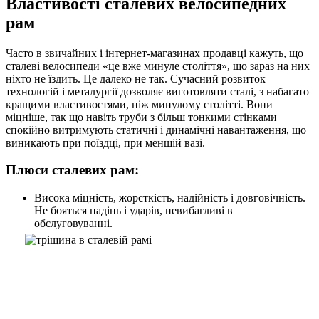
Властивості сталевих велосипедних
рам
Часто в звичайних і інтернет-магазинах продавці кажуть, що
сталеві велосипеди «це вже минуле століття», що зараз на них
ніхто не їздить. Це далеко не так. Сучасний розвиток
технологій і металургії дозволяє виготовляти сталі, з набагато
кращими властивостями, ніж минулому столітті. Вони
міцніше, так що навіть труби з більш тонкими стінками
спокійно витримують статичні і динамічні навантаження, що
виникають при поїздці, при меншій вазі.
Плюси сталевих рам:
Висока міцність, жорсткість, надійність і довговічність.
Не бояться падінь і ударів, невибагливі в
обслуговуванні.