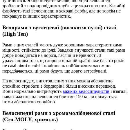
зупинятися. Якщо почуєте вислів, що «цей велосипед
зроблений з водопровідних труб» - це якраз про них. Китайці
фарбують такі велосипеди в яскраві фарби, але це зовсім не
покращує їх інших характеристик.
Велорами з вуглецевої (високотягнутої) сталі
(High Ten)
Рами з цих сталей мають дуже хорошими характеристиками
міцності, стійкістю до іржі. Завдяки гнучкості стали такі рами
добре поводяться на дорозі, гасячи її нерівності. З
урахуванням того, що дороги в нашій країні вже багато років
не самі рівні в світі і поліпшень найближчим часом не
передбачається, ці рами будуть ще довго затребувані.
На велосипедах, виготовлених з них можна абсолютно
спокійно стрибати з бордюрів і більш високих перешкод.
Вони нормально витримують
важких велосипедистів
і взагалі,
навантаження на велосипед близько 150 кг витримується
ними абсолютно спокійно.
Велосипедні рами з хромомолібденової сталі
(Cro-MOLY, хромоль)