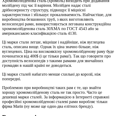
Хромомолібденова сталь (хромоль) виходить при додавання
молібдену під час її варіння. Молібден надає сталі
дрібнозернисту структуру, підвищує її міцнісні
характеристики і збільшує прокаливаемость. Найчастіше, для
виробництва безшовних труб, з яких виготовляють
велосипедні рами, використовується легована конструкційна
хромомолібденова сталь 30ХМА по ГОСТ 4543 або за
американською класифікацією сталь 4130.
Ці марки стали легше, міцніше і надійніше, ніж вуглецева
сталь, описана вище. Однак їх ціна значно більше, ніж
вуглецевих. Ціна на високоякісну хромомолібденову раму буде
починатися від 400$ (і це тільки рама!). Так що говорити про
доступність велосипедів з такими рамами для звичайних
громадян в нашій країні не доводиться.
Ці марки сталей набагато менше схильні до корозії, ніж
попередні.
Проблемою при виробництві таких рам є те, що знайти
хорошу хромомолібденову сталь не так просто. Часто це
дешевші марки сталей. За інформацією в Інтернеті справжні
професійні хромомолібденові сталеві рами виробляє тільки
фірма Marin (ну може ще один-два елітних бренду).