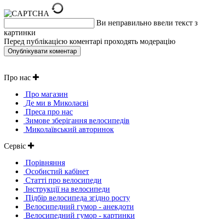
Ви неправильно ввели текст з
картинки
Перед публікацією коментарі проходять модерацію
Про нас
Про магазин
Де ми в Миколаєві
Преса про нас
Зимове зберігання велосипедів
Миколаївський авторинок
Сервіс
Порівняння
Особистий кабінет
Статті про велосипеди
Інструкції на велосипеди
Підбір велосипеда згідно росту
Велосипедний гумор - анекдоти
Велосипедний гумор - картинки