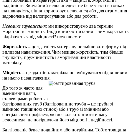
Найголовніша її характеристики – міцність, жорсткість і
надійність. Звичайний велосипедист не бере участі в гонках
на швидкість, він використовує велосипед або для отримання
задоволень від велопрогулянок або для роботи.
Невелике зауваження:
ми використовуємо два терміни
жорсткість і міцність. Іноді виникає питання – чим жорсткість
відрізняється від міцності? пояснюємо:
Жорсткість
– це здатність матеріалу не змінювати форму під
впливом навантаження. Чим менше жорсткість, тим більше
гнучкість, пружинистість і амортизаційні властивості
матеріалу.
Міцність
– це здатність матріала не руйнуватися під впливом
на нього навантаження.
До того ж часто для
зменшення ваги,
сталеві рами роблять з
баттірованних труб (баттірованние труби – це труби зі
змінною товщиною стінок) або з труб зі змінним або
спеціальним профілем, які дозволяють знизити вагу
велосипеда, не погіршуючи його міцності і надійності.
Баттірованіе буває подвійним або потрійним. Тобто товщина