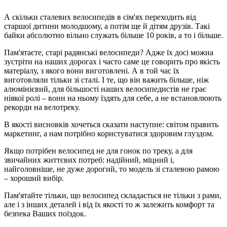
А скільки сталевих велосипедів в сім'ях переходить від
старшої дитини молодшому, а потім ще й дітям друзів. Такі
байки абсолютно вільно служать більше 10 років, а то і більше.
Пам'ятаєте, старі радянські велосипеди? Адже їх досі можна
зустріти на наших дорогах і часто саме це говорить про якість
матеріалу, з якого вони виготовлені. А в той час їх
виготовляли тільки зі сталі. І те, що він важить більше, ніж
алюмінієвий, для більшості наших велосипедистів не грає
ніякої ролі – вони на ньому їздять для себе, а не встановлюють
рекорди на велотреку.
В якості висновків хочеться сказати наступне: світом править
маркетинг, а нам потрібно користуватися здоровим глуздом.
Якщо потрібен велосипед не для гонок по треку, а для
звичайних життєвих потреб: надійний, міцний і,
найголовніше, не дуже дорогий, то модель зі сталевою рамою
– хороший вибір.
Пам'ятайте тільки, що велосипед складається не тільки з рами,
але і з інших деталей і від їх якості то ж залежить комфорт та
безпека Ваших поїздок.