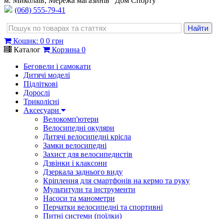
м. Миколаїв, Мережа магазинів "Дом Спорту"
(068) 555-79-41
Кошик
:
0
0 грн
Каталог
Корзина
0
Беговели і самокати
Дитячі моделі
Підліткові
Дорослі
Триколісні
Аксесуари
Велокомп'ютери
Велосипедні окуляри
Дитячі велосипедні крісла
Замки велосипедні
Захист для велосипедистів
Дзвінки і клаксони
Дзеркала заднього виду
Кріплення для смартфонів на кермо та руку
Мультитули та інструменти
Насоси та манометри
Перчатки велосипедні та спортивні
Питні системи (поїлки)