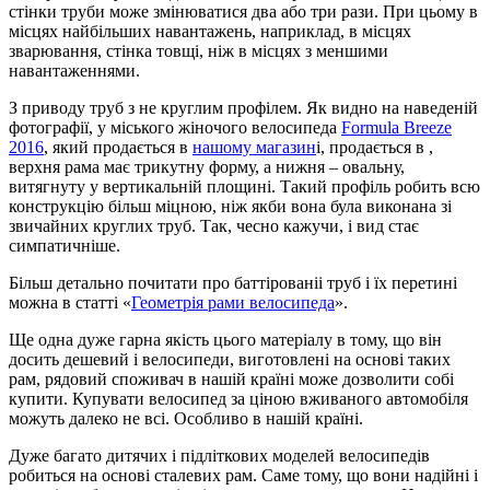
стінки труби може змінюватися два або три рази. При цьому в
місцях найбільших навантажень, наприклад, в місцях
зварювання, стінка товщі, ніж в місцях з меншими
навантаженнями.
З приводу труб з не круглим профілем. Як видно на наведеній
фотографії, у міського жіночого велосипеда
Formula Breeze
2016
, який продається в
нашому магазин
і, продається в ,
верхня рама має трикутну форму, а нижня – овальну,
витягнуту у вертикальній площині. Такий профіль робить всю
конструкцію більш міцною, ніж якби вона була виконана зі
звичайних круглих труб. Так, чесно кажучи, і вид стає
симпатичніше.
Більш детально почитати про баттірованіі труб і їх перетині
можна в статті «
Геометрія рами велосипеда
».
Ще одна дуже гарна якість цього матеріалу в тому, що він
досить дешевий і велосипеди, виготовлені на основі таких
рам, рядовий споживач в нашій країні може дозволити собі
купити. Купувати велосипед за ціною вживаного автомобіля
можуть далеко не всі. Особливо в нашій країні.
Дуже багато дитячих і підліткових моделей велосипедів
робиться на основі сталевих рам. Саме тому, що вони надійні і