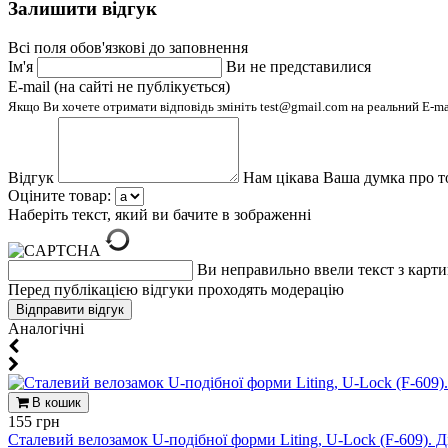
Залишити відгук
Всі поля обов'язкові до заповнення
Ім'я
Ви не представилися
E-mail (на сайті не публікується)
Якщо Ви хочете отримати відповідь змініть test@gmail.com на реальний E-m
Відгук
Нам цікава Ваша думка про т
Оціните товар:
Наберіть текст, який ви бачите в зображенні
Ви неправильно ввели текст з карт
Перед публікацією відгуки проходять модерацію
Aналогічні
В кошик
155 грн
Сталевий велозамок U-подібної форми Liting, U-Lock (F-609). Д