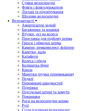
Сумки велосипедні
Фляги і флягодержателя
Ліхтарі та підсвічування
Шоломи велосипедні
Велозапчасті
Амортизатор задній
Багажники та кошики
Втулки, осі на колеса
Проставка для підйому керма
Гріпси і обмотки керма
Камери, ремкомплект, фліппер
Каретки, вали
Катафоти
Колеса і обода
Коліщатка бічні
Крила
Манетки (ручки перемикання)
Педалі
Перемикачі швидкостей
Підніжки
Підсідельні штирі та хомути
Покришки
Роги на велосипедне кермо
Рулі
Сідла (сидіння) велосипедні