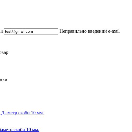
Неправильно введений e-mail
ail
овар
инки
іаметр скоби 10 мм.