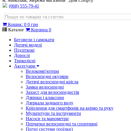
м. Миколаїв, Мережа магазинів "Дом Спорту"
(068) 555-79-41
Кошик
:
0
0 грн
Каталог
Корзина
0
Беговели і самокати
Дитячі моделі
Підліткові
Дорослі
Триколісні
Аксесуари
Велокомп'ютери
Велосипедні окуляри
Дитячі велосипедні крісла
Замки велосипедні
Захист для велосипедистів
Дзвінки і клаксони
Дзеркала заднього виду
Кріплення для смартфонів на кермо та руку
Мультитули та інструменти
Насоси та манометри
Перчатки велосипедні та спортивні
Питні системи (поїлки)