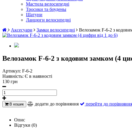
Мастила велосипедні
Тросики та боудены
Шатуни
Ланцюги велосипедні
Аксесуари
Замки велосипедні
Велозамок F-6-2 з кодовим
Велозамок F-6-2 з кодовим замком (4 циф
Артикул:
F-6-2
Наявність:
Є в наявності
130 грн
додати до порівняння
перейти до порівнянн
В кошик
Опис
Відгуки (0)