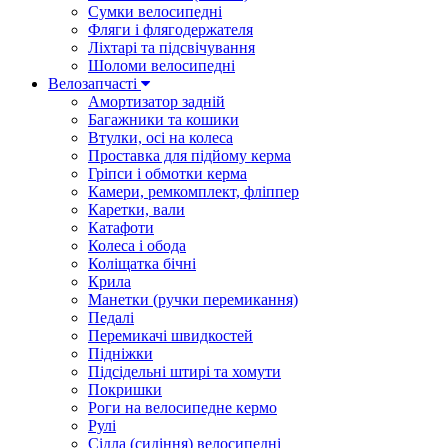
Сумки велосипедні
Фляги і флягодержателя
Ліхтарі та підсвічування
Шоломи велосипедні
Велозапчасті
Амортизатор задній
Багажники та кошики
Втулки, осі на колеса
Проставка для підйому керма
Гріпси і обмотки керма
Камери, ремкомплект, фліппер
Каретки, вали
Катафоти
Колеса і обода
Коліщатка бічні
Крила
Манетки (ручки перемикання)
Педалі
Перемикачі швидкостей
Підніжки
Підсідельні штирі та хомути
Покришки
Роги на велосипедне кермо
Рулі
Сідла (сидіння) велосипедні