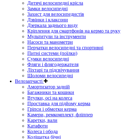
Дитячі велосипедні крісла
Замки велосипедні
Захист для велосипедистів
Дзвінки і клаксони
Дзеркала заднього виду
Кріплення для смартфонів на кермо та руку
Мультитули та інструменти
Насоси та манометри
Перчатки велосипедні та спортивні
Питні системи (поїлки)
Сумки велосипедні
Фляги і флягодержателя
Ліхтарі та підсвічування
Шоломи велосипедні
Велозапчасті
Амортизатор задній
Багажники та кошики
Втулки, осі на колеса
Проставка для підйому керма
Гріпси і обмотки керма
Камери, ремкомплект, фліппер
Каретки, вали
Катафоти
Колеса і обода
Коліщатка бічні