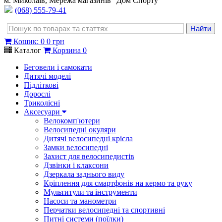
м. Миколаїв, Мережа магазинів "Дом Спорту"
(068) 555-79-41
Кошик
:
0
0 грн
Каталог
Корзина
0
Беговели і самокати
Дитячі моделі
Підліткові
Дорослі
Триколісні
Аксесуари
Велокомп'ютери
Велосипедні окуляри
Дитячі велосипедні крісла
Замки велосипедні
Захист для велосипедистів
Дзвінки і клаксони
Дзеркала заднього виду
Кріплення для смартфонів на кермо та руку
Мультитули та інструменти
Насоси та манометри
Перчатки велосипедні та спортивні
Питні системи (поїлки)