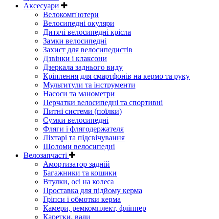
Аксесуари
Велокомп'ютери
Велосипедні окуляри
Дитячі велосипедні крісла
Замки велосипедні
Захист для велосипедистів
Дзвінки і клаксони
Дзеркала заднього виду
Кріплення для смартфонів на кермо та руку
Мультитули та інструменти
Насоси та манометри
Перчатки велосипедні та спортивні
Питні системи (поїлки)
Сумки велосипедні
Фляги і флягодержателя
Ліхтарі та підсвічування
Шоломи велосипедні
Велозапчасті
Амортизатор задній
Багажники та кошики
Втулки, осі на колеса
Проставка для підйому керма
Гріпси і обмотки керма
Камери, ремкомплект, фліппер
Каретки, вали