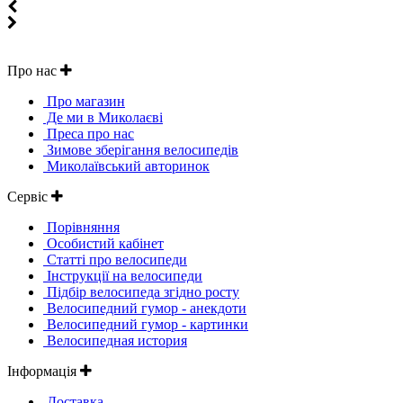
Про нас
Про магазин
Де ми в Миколаєві
Преса про нас
Зимове зберігання велосипедів
Миколаївський авторинок
Сервіс
Порівняння
Особистий кабінет
Статті про велосипеди
Інструкції на велосипеди
Підбір велосипеда згідно росту
Велосипедний гумор - анекдоти
Велосипедний гумор - картинки
Велосипедная история
Інформація
Доставка