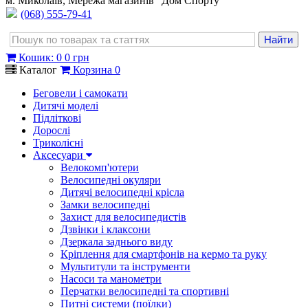
м. Миколаїв, Мережа магазинів "Дом Спорту"
(068) 555-79-41
Кошик
:
0
0 грн
Каталог
Корзина
0
Беговели і самокати
Дитячі моделі
Підліткові
Дорослі
Триколісні
Аксесуари
Велокомп'ютери
Велосипедні окуляри
Дитячі велосипедні крісла
Замки велосипедні
Захист для велосипедистів
Дзвінки і клаксони
Дзеркала заднього виду
Кріплення для смартфонів на кермо та руку
Мультитули та інструменти
Насоси та манометри
Перчатки велосипедні та спортивні
Питні системи (поїлки)