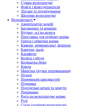
Сумки велосипедні
Фляги і флягодержателя
Ліхтарі та підсвічування
Шоломи велосипедні
Велозапчасті
Амортизатор задній
Багажники та кошики
Втулки, осі на колеса
Проставка для підйому керма
Гріпси і обмотки керма
Камери, ремкомплект, фліппер
Каретки, вали
Катафоти
Колеса і обода
Коліщатка бічні
Крила
Манетки (ручки перемикання)
Педалі
Перемикачі швидкостей
Підніжки
Підсідельні штирі та хомути
Покришки
Роги на велосипедне кермо
Рулі
Сідла (сидіння) велосипедні