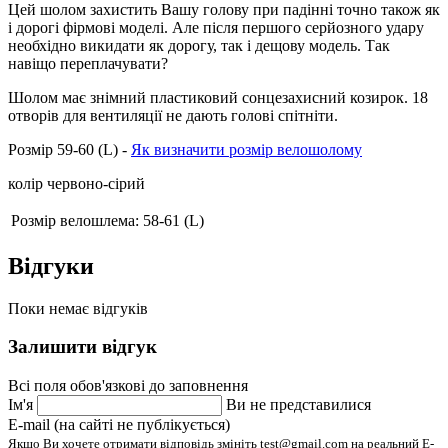
Цей шолом захистить Вашу голову при падінні точно також як
і дорогі фірмові моделі. Але після першого серйозного удару
необхідно викидати як дорогу, так і дещову модель. Так
навіщо переплачувати?
Шолом має знімний пластиковий сонцезахисний козирок. 18
отворів для вентиляції не дають голові спітніти.
Розмір 59-60 (L) -
Як визначити розмір велошолому
колір червоно-сірий
Розмір велошлема:
58-61 (L)
Відгуки
Поки немає відгуків
Залишити відгук
Всі поля обов'язкові до заповнення
Ім'я
Ви не представилися
E-mail (на сайті не публікується)
Якщо Ви хочете отримати відповідь змініть test@gmail.com на реальний E-