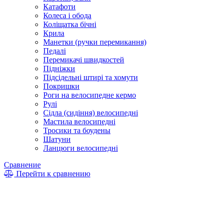
Катафоти
Колеса і обода
Коліщатка бічні
Крила
Манетки (ручки перемикання)
Педалі
Перемикачі швидкостей
Підніжки
Підсідельні штирі та хомути
Покришки
Роги на велосипедне кермо
Рулі
Сідла (сидіння) велосипедні
Мастила велосипедні
Тросики та боудены
Шатуни
Ланцюги велосипедні
Сравнение
Перейти к сравнению