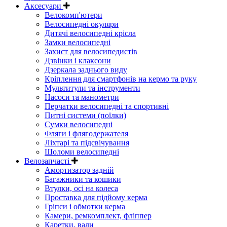
Аксесуари
Велокомп'ютери
Велосипедні окуляри
Дитячі велосипедні крісла
Замки велосипедні
Захист для велосипедистів
Дзвінки і клаксони
Дзеркала заднього виду
Кріплення для смартфонів на кермо та руку
Мультитули та інструменти
Насоси та манометри
Перчатки велосипедні та спортивні
Питні системи (поїлки)
Сумки велосипедні
Фляги і флягодержателя
Ліхтарі та підсвічування
Шоломи велосипедні
Велозапчасті
Амортизатор задній
Багажники та кошики
Втулки, осі на колеса
Проставка для підйому керма
Гріпси і обмотки керма
Камери, ремкомплект, фліппер
Каретки, вали