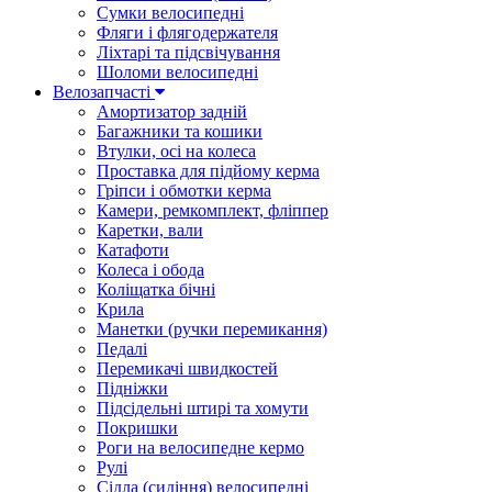
Сумки велосипедні
Фляги і флягодержателя
Ліхтарі та підсвічування
Шоломи велосипедні
Велозапчасті
Амортизатор задній
Багажники та кошики
Втулки, осі на колеса
Проставка для підйому керма
Гріпси і обмотки керма
Камери, ремкомплект, фліппер
Каретки, вали
Катафоти
Колеса і обода
Коліщатка бічні
Крила
Манетки (ручки перемикання)
Педалі
Перемикачі швидкостей
Підніжки
Підсідельні штирі та хомути
Покришки
Роги на велосипедне кермо
Рулі
Сідла (сидіння) велосипедні