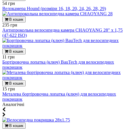
54 грн
Велокамера Hound (розміри 16, 18, 20, 24, 26, 28, 29)
В кошик
235 грн
Антипрокольна велосипедна камера CHAOYANG 28" x 1,75
(47-622 ISO)
В кошик
11 грн
Бортіровочна лопатка (ключ) BauTech для велосипедних
покришок
В кошик
15 грн
Металева бортіровочна лопатка (ключ) для велосипедних
покришок
Aналогічні
В кошик