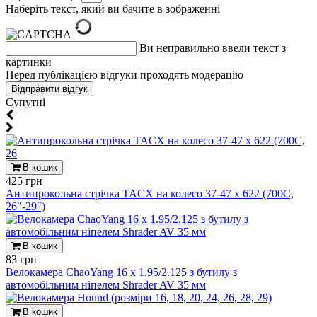
Наберіть текст, який ви бачите в зображенні
Ви неправильно ввели текст з
картинки
Перед публікацією відгуки проходять модерацію
Супутні
В кошик
425 грн
Антипрокольна стрічка TACX на колесо 37-47 х 622 (700С,
26"-29")
В кошик
83 грн
Велокамера ChaoYang 16 x 1.95/2.125 з бутилу з
автомобільним ніпелем Shrader AV 35 мм
В кошик