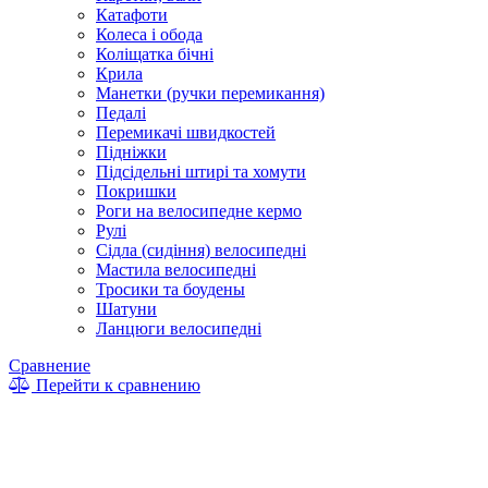
Катафоти
Колеса і обода
Коліщатка бічні
Крила
Манетки (ручки перемикання)
Педалі
Перемикачі швидкостей
Підніжки
Підсідельні штирі та хомути
Покришки
Роги на велосипедне кермо
Рулі
Сідла (сидіння) велосипедні
Мастила велосипедні
Тросики та боудены
Шатуни
Ланцюги велосипедні
Сравнение
Перейти к сравнению