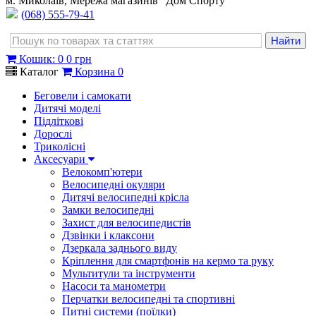
м. Миколаїв, Мережа магазинів "Дом Спорту"
(068) 555-79-41
Кошик
:
0
0 грн
Каталог
Корзина
0
Беговели і самокати
Дитячі моделі
Підліткові
Дорослі
Триколісні
Аксесуари
Велокомп'ютери
Велосипедні окуляри
Дитячі велосипедні крісла
Замки велосипедні
Захист для велосипедистів
Дзвінки і клаксони
Дзеркала заднього виду
Кріплення для смартфонів на кермо та руку
Мультитули та інструменти
Насоси та манометри
Перчатки велосипедні та спортивні
Питні системи (поїлки)