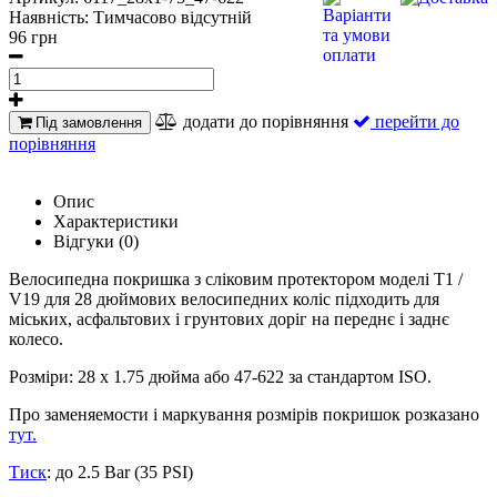
Наявність:
Тимчасово відсутній
96 грн
додати до порівняння
перейти до
Під замовлення
порівняння
Опис
Характеристики
Відгуки (0)
Велосипедна покришка з сліковим протектором моделі T1 /
V19 для 28 дюймових велосипедних коліс підходить для
міських, асфальтових і грунтових доріг на переднє і заднє
колесо.
Розміри: 28 х 1.75 дюйма або 47-622 за стандартом ISO.
Про заменяемости і маркування розмірів покришок розказано
тут
.
Тиск
: до 2.5 Bar (35 PSI)