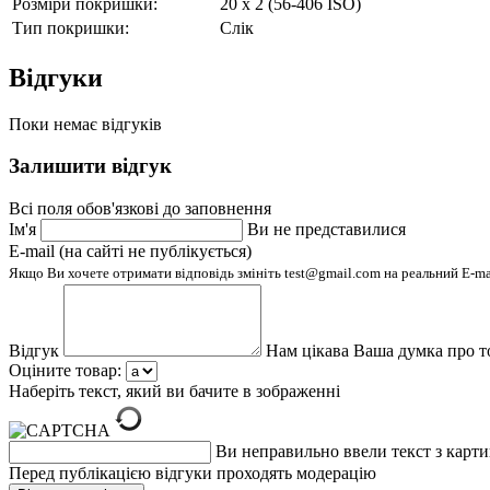
Розміри покришки:
20 х 2 (56-406 ISO)
Тип покришки:
Слік
Відгуки
Поки немає відгуків
Залишити відгук
Всі поля обов'язкові до заповнення
Ім'я
Ви не представилися
E-mail (на сайті не публікується)
Якщо Ви хочете отримати відповідь змініть test@gmail.com на реальний E-m
Відгук
Нам цікава Ваша думка про т
Оціните товар:
Наберіть текст, який ви бачите в зображенні
Ви неправильно ввели текст з карт
Перед публікацією відгуки проходять модерацію