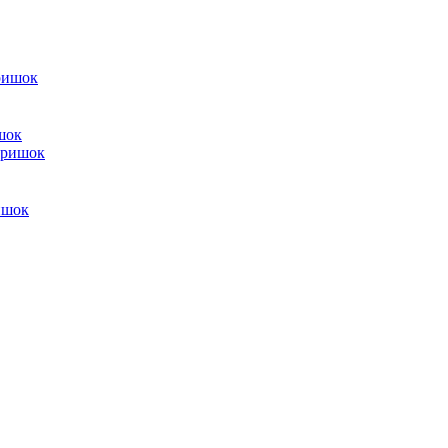
шок
ишок