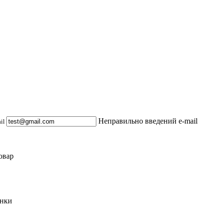
Неправильно введений e-mail
ail
овар
инки