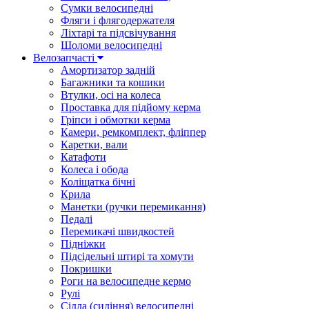
Сумки велосипедні
Фляги і флягодержателя
Ліхтарі та підсвічування
Шоломи велосипедні
Велозапчасті
Амортизатор задній
Багажники та кошики
Втулки, осі на колеса
Проставка для підйому керма
Гріпси і обмотки керма
Камери, ремкомплект, фліппер
Каретки, вали
Катафоти
Колеса і обода
Коліщатка бічні
Крила
Манетки (ручки перемикання)
Педалі
Перемикачі швидкостей
Підніжки
Підсідельні штирі та хомути
Покришки
Роги на велосипедне кермо
Рулі
Сідла (сидіння) велосипедні