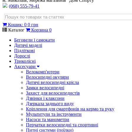
м. Миколаїв, Мережа магазинів "Дом Спорту"
(068) 555-79-41
Кошик
:
0
0 грн
Каталог
Корзина
0
Беговели і самокати
Дитячі моделі
Підліткові
Дорослі
Триколісні
Аксесуари
Велокомп'ютери
Велосипедні окуляри
Дитячі велосипедні крісла
Замки велосипедні
Захист для велосипедистів
Дзвінки і клаксони
Дзеркала заднього виду
Кріплення для смартфонів на кермо та руку
Мультитули та інструменти
Насоси та манометри
Перчатки велосипедні та спортивні
Питні системи (поїлки)