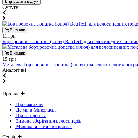
Супутні
В кошик
11 грн
Бортіровочна лопатка (ключ) BauTech для велосипедних покри
В кошик
15 грн
Металева бортіровочна лопатка (ключ) для велосипедних покр
Aналогічні
Про нас
Про магазин
Де ми в Миколаєві
Преса про нас
Зимове зберігання велосипедів
Миколаївський авторинок
Сервіс