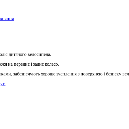
івняння
оліс дитячого велосипеда.
жя на переднє і заднє колесо.
ками, забезпечують хороше зчеплення з поверхнею і безпеку ве
тут.