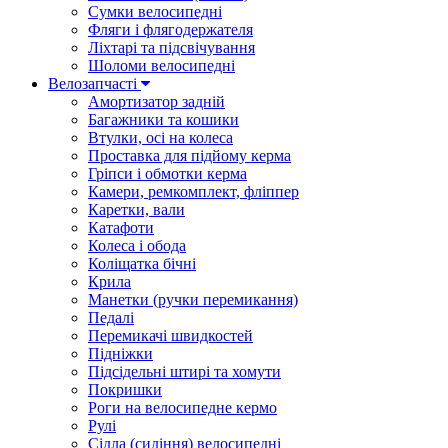
Сумки велосипедні
Фляги і флягодержателя
Ліхтарі та підсвічування
Шоломи велосипедні
Велозапчасті
Амортизатор задній
Багажники та кошики
Втулки, осі на колеса
Проставка для підйому керма
Гріпси і обмотки керма
Камери, ремкомплект, фліппер
Каретки, вали
Катафоти
Колеса і обода
Коліщатка бічні
Крила
Манетки (ручки перемикання)
Педалі
Перемикачі швидкостей
Підніжки
Підсідельні штирі та хомути
Покришки
Роги на велосипедне кермо
Рулі
Сідла (сидіння) велосипедні