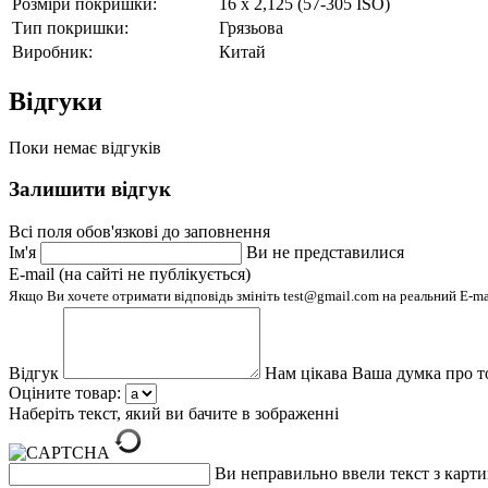
Розміри покришки:
16 х 2,125 (57-305 ISO)
Тип покришки:
Грязьова
Виробник:
Китай
Відгуки
Поки немає відгуків
Залишити відгук
Всі поля обов'язкові до заповнення
Ім'я
Ви не представилися
E-mail (на сайті не публікується)
Якщо Ви хочете отримати відповідь змініть test@gmail.com на реальний E-m
Відгук
Нам цікава Ваша думка про т
Оціните товар:
Наберіть текст, який ви бачите в зображенні
Ви неправильно ввели текст з карт