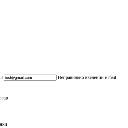
Неправильно введений e-mail
ail
овар
инки