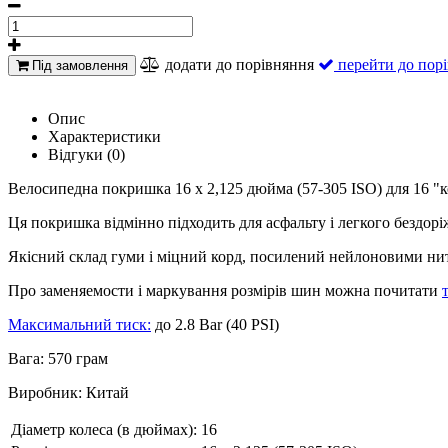
додати до порівняння
перейти до пор
Під замовлення
Опис
Характеристики
Відгуки (0)
Велосипедна покришка 16 х 2,125 дюйма (57-305 ISO) для 16 "к
Ця покришка відмінно підходить для асфальту і легкого бездоріж
Якісний склад гуми і міцний корд, посилений нейлоновими нит
Про заменяемости і маркування розмірів шин можна почитати
Максимальний
тиск
:
до 2.8 Bar (40 PSI)
Вага: 570 грам
Виробник: Китай
Діаметр колеса (в дюймах):
16