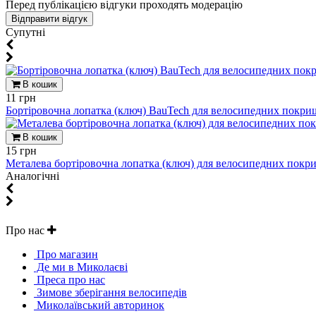
Перед публікацією відгуки проходять модерацію
Супутні
В кошик
11 грн
Бортіровочна лопатка (ключ) BauTech для велосипедних покри
В кошик
15 грн
Металева бортіровочна лопатка (ключ) для велосипедних покр
Aналогічні
Про нас
Про магазин
Де ми в Миколаєві
Преса про нас
Зимове зберігання велосипедів
Миколаївський авторинок