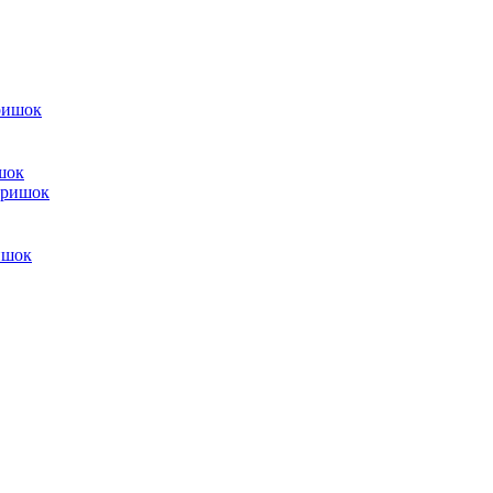
шок
ишок