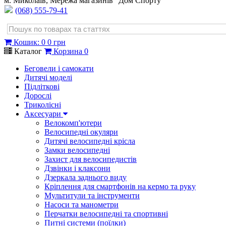
м. Миколаїв, Мережа магазинів "Дом Спорту"
(068) 555-79-41
Кошик
:
0
0 грн
Каталог
Корзина
0
Беговели і самокати
Дитячі моделі
Підліткові
Дорослі
Триколісні
Аксесуари
Велокомп'ютери
Велосипедні окуляри
Дитячі велосипедні крісла
Замки велосипедні
Захист для велосипедистів
Дзвінки і клаксони
Дзеркала заднього виду
Кріплення для смартфонів на кермо та руку
Мультитули та інструменти
Насоси та манометри
Перчатки велосипедні та спортивні
Питні системи (поїлки)