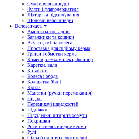
Сумки велосипедні
Фляги і флягодержателя
Ліхтарі та підсвічування
Шоломи велосипедні
Велозапчасті
Амортизатор задній
Багажники та кошики
Втулки, осі на колеса
Проставка для підйому керма
Гріпси і обмотки керма
Камери, ремкомплект, фліппер
Каретки, вали
Катафоти
Колеса і обода
Коліщатка бічні
Крила
Манетки (ручки перемикання)
Педалі
Перемикачі швидкостей
Підніжки
Підсідельні штирі та хомути
Покришки
Роги на велосипедне кермо
Рулі
Сідла (сидіння) велосипедні