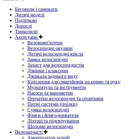
Беговели і самокати
Дитячі моделі
Підліткові
Дорослі
Триколісні
Аксесуари
Велокомп'ютери
Велосипедні окуляри
Дитячі велосипедні крісла
Замки велосипедні
Захист для велосипедистів
Дзвінки і клаксони
Дзеркала заднього виду
Кріплення для смартфонів на кермо та руку
Мультитули та інструменти
Насоси та манометри
Перчатки велосипедні та спортивні
Питні системи (поїлки)
Сумки велосипедні
Фляги і флягодержателя
Ліхтарі та підсвічування
Шоломи велосипедні
Велозапчасті
Амортизатор задній