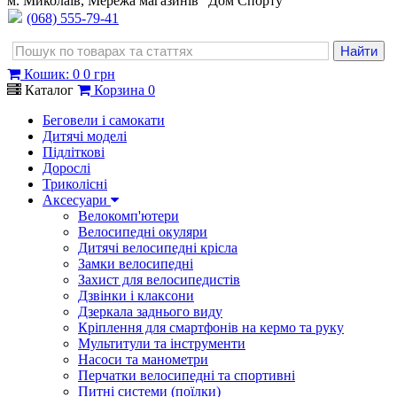
м. Миколаїв, Мережа магазинів "Дом Спорту"
(068) 555-79-41
Кошик
:
0
0 грн
Каталог
Корзина
0
Беговели і самокати
Дитячі моделі
Підліткові
Дорослі
Триколісні
Аксесуари
Велокомп'ютери
Велосипедні окуляри
Дитячі велосипедні крісла
Замки велосипедні
Захист для велосипедистів
Дзвінки і клаксони
Дзеркала заднього виду
Кріплення для смартфонів на кермо та руку
Мультитули та інструменти
Насоси та манометри
Перчатки велосипедні та спортивні
Питні системи (поїлки)