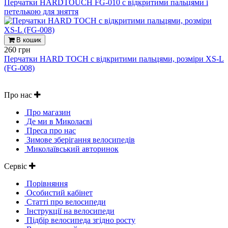
Перчатки HARDTOUCH FG-010 c відкритими пальцями і
петелькою для зняття
В кошик
260 грн
Перчатки HARD TOCH c відкритими пальцями, розміри XS-L
(FG-008)
Про нас
Про магазин
Де ми в Миколаєві
Преса про нас
Зимове зберігання велосипедів
Миколаївський авторинок
Сервіс
Порівняння
Особистий кабінет
Статті про велосипеди
Інструкції на велосипеди
Підбір велосипеда згідно росту