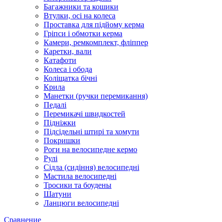
Багажники та кошики
Втулки, осі на колеса
Проставка для підйому керма
Гріпси і обмотки керма
Камери, ремкомплект, фліппер
Каретки, вали
Катафоти
Колеса і обода
Коліщатка бічні
Крила
Манетки (ручки перемикання)
Педалі
Перемикачі швидкостей
Підніжки
Підсідельні штирі та хомути
Покришки
Роги на велосипедне кермо
Рулі
Сідла (сидіння) велосипедні
Мастила велосипедні
Тросики та боудены
Шатуни
Ланцюги велосипедні
Сравнение