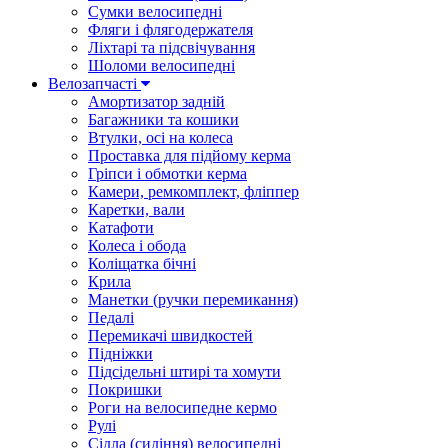
Сумки велосипедні
Фляги і флягодержателя
Ліхтарі та підсвічування
Шоломи велосипедні
Велозапчасті
Амортизатор задній
Багажники та кошики
Втулки, осі на колеса
Проставка для підйому керма
Гріпси і обмотки керма
Камери, ремкомплект, фліппер
Каретки, вали
Катафоти
Колеса і обода
Коліщатка бічні
Крила
Манетки (ручки перемикання)
Педалі
Перемикачі швидкостей
Підніжки
Підсідельні штирі та хомути
Покришки
Роги на велосипедне кермо
Рулі
Сідла (сидіння) велосипедні