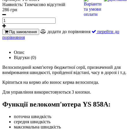
Наявність:
Тимчасово відсутній
286 грн
додати до порівняння
перейти до
Під замовлення
порівняння
Опис
Відгуки (0)
Велосипедний комп'ютер бюджетної серії, призначений для
вимірювання швидкості, пройденої відстані, часу в дорозі і т.д.
Кріпиться на кермо або винос керма велосипеда.
Для управління використовуються 3 кнопки.
Функції велокомп'ютера YS 858A:
поточна швидкість
середня швидкість
максимальна швидкість