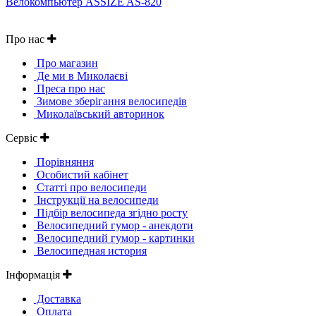
Велокомпьютер ASSIZE AS-820
Про нас
Про магазин
Де ми в Миколаєві
Преса про нас
Зимове зберігання велосипедів
Миколаївський авторинок
Сервіс
Порівняння
Особистий кабінет
Статті про велосипеди
Інструкції на велосипеди
Підбір велосипеда згідно росту
Велосипедний гумор - анекдоти
Велосипедний гумор - картинки
Велосипедная история
Інформація
Доставка
Оплата