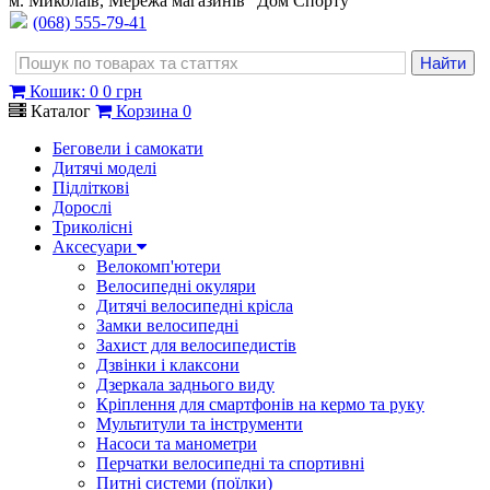
м. Миколаїв, Мережа магазинів "Дом Спорту"
(068) 555-79-41
Кошик
:
0
0 грн
Каталог
Корзина
0
Беговели і самокати
Дитячі моделі
Підліткові
Дорослі
Триколісні
Аксесуари
Велокомп'ютери
Велосипедні окуляри
Дитячі велосипедні крісла
Замки велосипедні
Захист для велосипедистів
Дзвінки і клаксони
Дзеркала заднього виду
Кріплення для смартфонів на кермо та руку
Мультитули та інструменти
Насоси та манометри
Перчатки велосипедні та спортивні
Питні системи (поїлки)