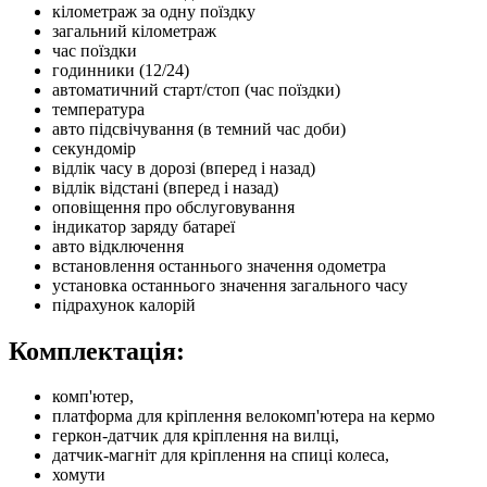
кілометраж за одну поїздку
загальний кілометраж
час поїздки
годинники (12/24)
автоматичний старт/стоп (час поїздки)
температура
авто підсвічування (в темний час доби)
секундомір
відлік часу в дорозі (вперед і назад)
відлік відстані (вперед і назад)
оповіщення про обслуговування
індикатор заряду батареї
авто відключення
встановлення останнього значення одометра
установка останнього значення загального часу
підрахунок калорій
Комплектація:
комп'ютер,
платформа для кріплення велокомп'ютера на кермо
геркон-датчик для кріплення на вилці,
датчик-магніт для кріплення на спиці колеса,
хомути