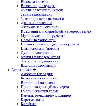
Велокомп'ютери
Велосипедні окуляри
Дитячі велосипедні крісла
Замки велосипедні
Захист для велосипедистів
Дзвінки і клаксони
Дзеркала заднього виду
Кріплення для смартфонів на кермо та руку
Мультитули та інструменти
Насоси та манометри
Перчатки велосипедні та спортивні
Питні системи (поїлки)
Сумки велосипедні
Фляги і флягодержателя
Ліхтарі та підсвічування
Шоломи велосипедні
Велозапчасті
Амортизатор задній
Багажники та кошики
Втулки, осі на колеса
Проставка для підйому керма
Гріпси і обмотки керма
Камери, ремкомплект, фліппер
Каретки, вали
Катафоти