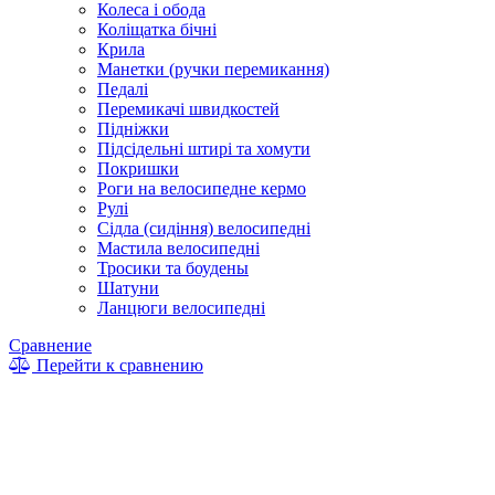
Колеса і обода
Коліщатка бічні
Крила
Манетки (ручки перемикання)
Педалі
Перемикачі швидкостей
Підніжки
Підсідельні штирі та хомути
Покришки
Роги на велосипедне кермо
Рулі
Сідла (сидіння) велосипедні
Мастила велосипедні
Тросики та боудены
Шатуни
Ланцюги велосипедні
Сравнение
Перейти к сравнению