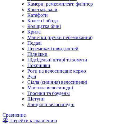
Камери, ремкомплект, фліппер
Каретки, вали
Катафоти
Колеса і обода
Коліщатка бічні
Крила
Манетки (ручки перемикання)
Педалі
Перемикачі швидкостей
Підніжки
Підсідельні штирі та хомути
Покришки
Роги на велосипедне кермо
Рулі
Сідла (сидіння) велосипедні
Мастила велосипедні
Тросики та боудены
Шатуни
Ланцюги велосипедні
Сравнение
Перейти к сравнению