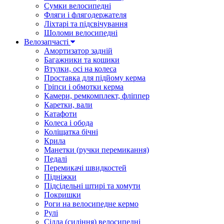
Сумки велосипедні
Фляги і флягодержателя
Ліхтарі та підсвічування
Шоломи велосипедні
Велозапчасті
Амортизатор задній
Багажники та кошики
Втулки, осі на колеса
Проставка для підйому керма
Гріпси і обмотки керма
Камери, ремкомплект, фліппер
Каретки, вали
Катафоти
Колеса і обода
Коліщатка бічні
Крила
Манетки (ручки перемикання)
Педалі
Перемикачі швидкостей
Підніжки
Підсідельні штирі та хомути
Покришки
Роги на велосипедне кермо
Рулі
Сідла (сидіння) велосипедні