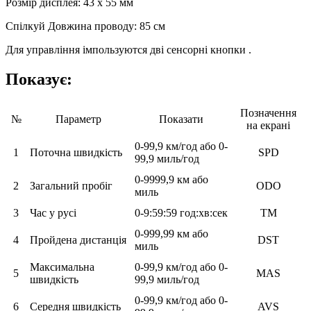
Розмір дисплея: 43 x 55 мм
Спілкуй Довжина проводу: 85 см
Для управління імпользуются дві сенсорні кнопки .
Показує:
Позначення
№
Параметр
Показати
на екрані
0-99,9 км/год або 0-
1
Поточна швидкість
SPD
99,9 миль/год
0-9999,9 км або
2
Загальний пробіг
ODO
миль
3
Час у русі
0-9:59:59 год:хв:сек
TM
0-999,99 км або
4
Пройдена дистанція
DST
миль
Максимальна
0-99,9 км/год або 0-
5
MAS
швидкість
99,9 миль/год
0-99,9 км/год або 0-
6
Середня швидкість
AVS