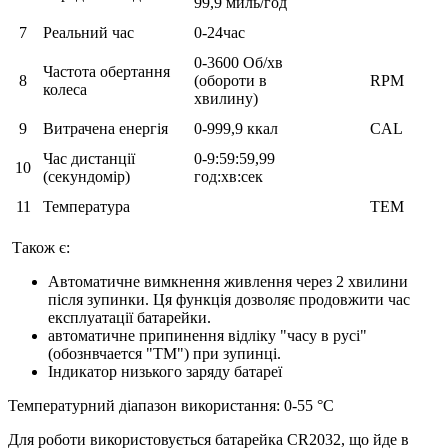
99,9 миль/год
7
Реальний час
0-24час
0-3600 Об/хв
Частота обертання
8
(обороти в
RPM
колеса
хвилину)
9
Витрачена енергія
0-999,9 ккал
CAL
Час дистанції
0-9:59:59,99
10
(секундомір)
год:хв:сек
11
Температура
TEM
Також є:
Автоматичне вимкнення живлення через 2 хвилини
після зупинки. Ця функція дозволяє продовжити час
експлуатації батарейки.
автоматичне припинення відліку "часу в русі"
(обознвчается "ТМ") при зупинці.
Індикатор низького заряду батареї
Температурний діапазон використання: 0-55 °С
Для роботи використовується батарейка CR2032, що йде в