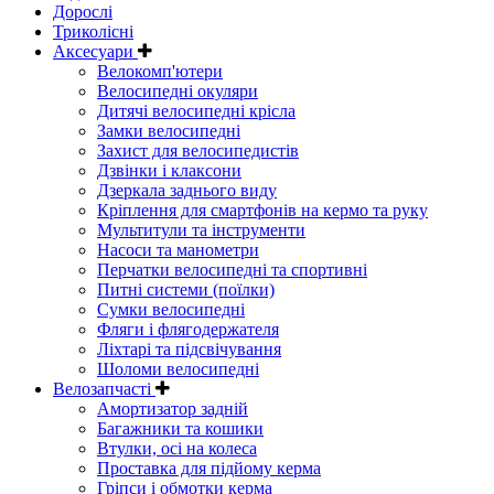
Дорослі
Триколісні
Аксесуари
Велокомп'ютери
Велосипедні окуляри
Дитячі велосипедні крісла
Замки велосипедні
Захист для велосипедистів
Дзвінки і клаксони
Дзеркала заднього виду
Кріплення для смартфонів на кермо та руку
Мультитули та інструменти
Насоси та манометри
Перчатки велосипедні та спортивні
Питні системи (поїлки)
Сумки велосипедні
Фляги і флягодержателя
Ліхтарі та підсвічування
Шоломи велосипедні
Велозапчасті
Амортизатор задній
Багажники та кошики
Втулки, осі на колеса
Проставка для підйому керма
Гріпси і обмотки керма