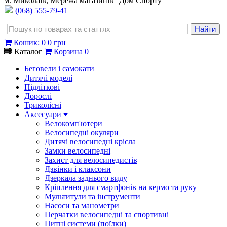
м. Миколаїв, Мережа магазинів "Дом Спорту"
(068) 555-79-41
Кошик
:
0
0 грн
Каталог
Корзина
0
Беговели і самокати
Дитячі моделі
Підліткові
Дорослі
Триколісні
Аксесуари
Велокомп'ютери
Велосипедні окуляри
Дитячі велосипедні крісла
Замки велосипедні
Захист для велосипедистів
Дзвінки і клаксони
Дзеркала заднього виду
Кріплення для смартфонів на кермо та руку
Мультитули та інструменти
Насоси та манометри
Перчатки велосипедні та спортивні
Питні системи (поїлки)