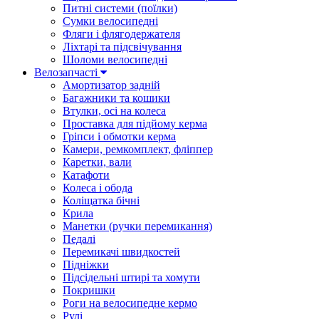
Питні системи (поїлки)
Сумки велосипедні
Фляги і флягодержателя
Ліхтарі та підсвічування
Шоломи велосипедні
Велозапчасті
Амортизатор задній
Багажники та кошики
Втулки, осі на колеса
Проставка для підйому керма
Гріпси і обмотки керма
Камери, ремкомплект, фліппер
Каретки, вали
Катафоти
Колеса і обода
Коліщатка бічні
Крила
Манетки (ручки перемикання)
Педалі
Перемикачі швидкостей
Підніжки
Підсідельні штирі та хомути
Покришки
Роги на велосипедне кермо
Рулі