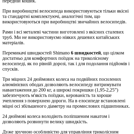
передній кошик.
При виробництві велосипеда використовуються тільки якісні
та стандартні комплектуючі, аналогічні тим, що
використовуються при виробництві звичайних велосипедів.
Рами і всі металеві частини виготовлені з якісних сталевих
труб. Ми не використовуємо ніяких дешевих китайських
матеріалів.
Перемикачі швидкостей Shimano
6 швидкостей
, що цілком
достатньо для комфортних поїздок на триколісному
велосипеді, як по рівній дорозі, так і для подолання підйомів і
спусків.
Три міцних 24 дюймових колеса на подвійних посилених
алюмінієвих ободах дозволяють велосипеду витримувати
навантаження до 200 кг, а широкі покришки (1,95-2,25”)
забезпечують м'якість поїздки, керованість та хороше
зчеплення з поверхнею дороги. На в
елосипеде встановлені
міцні осі збільшеного діаметру на промислових підшипниках.
24 дюймові колеса володіють поліпшеним накатом і
дозволяють розвинути велику швидкість.
Дуже зручною особливістю для управління триколісним