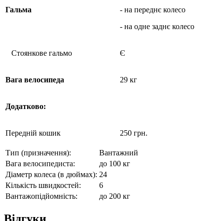
Гальма
- на переднє колесо
- на одне заднє колесо
Стоянкове гальмо
Є
Вага велосипеда
29 кг
Додатково:
Передній кошик
250 грн.
Тип (призначення):
Вантажний
Вага велосипедиста:
до 100 кг
Діаметр колеса (в дюймах):
24
Кількість швидкостей:
6
Вантажопідйомність:
до 200 кг
Відгуки