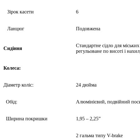
Зірок касети
6
Ланцюг
Подовжена
Стандартне сідло для міських 
Сидіння
регульоване по висоті і нахи
Колеса:
Діаметр коліс:
24 дюйма
Обід:
Алюмінієвий, подвійний пос
Ширина покришки
1,95 – 2,25”
2 гальма типу V-brake