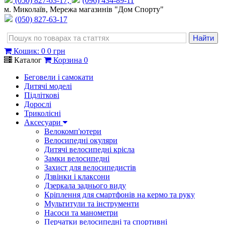
(050) 827-63-17,
(096) 434-89-11
м. Миколаїв, Мережа магазинів "Дом Спорту"
(050) 827-63-17
Кошик
:
0
0 грн
Каталог
Корзина
0
Беговели і самокати
Дитячі моделі
Підліткові
Дорослі
Триколісні
Аксесуари
Велокомп'ютери
Велосипедні окуляри
Дитячі велосипедні крісла
Замки велосипедні
Захист для велосипедистів
Дзвінки і клаксони
Дзеркала заднього виду
Кріплення для смартфонів на кермо та руку
Мультитули та інструменти
Насоси та манометри
Перчатки велосипедні та спортивні