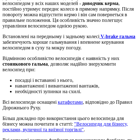
велосипедом у всіх наших моделей -
доводчик керма
,
постійно утримує переднє колесо в прямому напрямку. Після
повороту можна відпустити кермо і він сам повернеться в
правильне положення. Ця особливість значно полегшує
управління велосипедом однією рукою.
Встановлені на передньому і задньому колесі
V
-
brake
гальма
забезпечують хороше гальмування і впевнене керування
велосипедом в суху та мокру погоду.
Відмінною особливістю велосипедів є наявність у них
стоянкового гальма
, дозволяє надійно знерухомити
велосипед при:
посадці і вставанні з нього,
навантаженні і вивантаженні вантажів,
необхідності зупинки на схилі.
Всі велосипеди оснащені
катафотами
, відповідно до Правил
Дорожнього Руху.
Більш докладно про використання цього велосипеда для
бізнесу можна почитати в статті:
"Велосипеди для бізнесу,
реклами, вуличної та виїзної торгівлі"
.