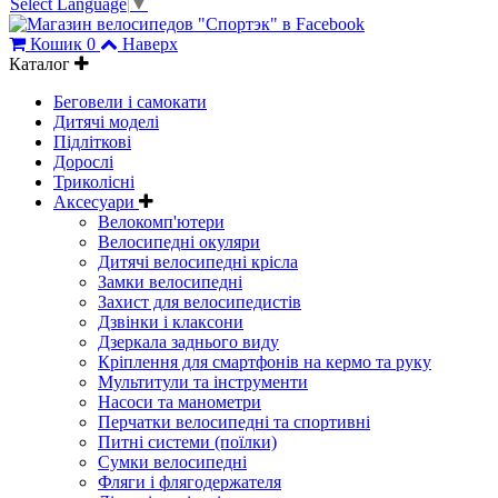
Select Language
▼
Кошик
0
Наверх
Каталог
Беговели і самокати
Дитячі моделі
Підліткові
Дорослі
Триколісні
Аксесуари
Велокомп'ютери
Велосипедні окуляри
Дитячі велосипедні крісла
Замки велосипедні
Захист для велосипедистів
Дзвінки і клаксони
Дзеркала заднього виду
Кріплення для смартфонів на кермо та руку
Мультитули та інструменти
Насоси та манометри
Перчатки велосипедні та спортивні
Питні системи (поїлки)
Сумки велосипедні
Фляги і флягодержателя