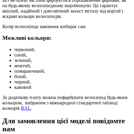
Всі металеві частини фарбуються порошковими фарбами, як
на будь-якому велосипедному виробництві. Це гарантує
якісний, надійний і довговічний захист металу від корозії і
яскраві кольори велосипедів.
Колір велосипеда замовник вибирає сам.
Можливі кольори:
червоний,
синій,
зелений,
жовтий,
помаранчевий,
білий,
чорний,
кавовий
За додаткову плату можна пофарбувати велосипед будь-яким
кольором, вибраним з міжнародної стандартної таблиці
кольорів
RAL
.
Для замовлення цієї моделі повідомте
нам