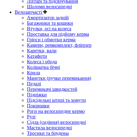
Ліхтарі та підсвічування
Шоломи велосипедні
Велозапчасті
Амортизатор задній
Багажники та кошики
Втулки, осі на колеса
Проставка для підйому керма
Гріпси і обмотки керма
Камери, ремкомплект, фліппер
Каретки, вали
Катафоти
Колеса і обода
Коліщатка бічні
Крила
Манетки (ручки перемикання)
Педалі
Перемикачі швидкостей
Підніжки
Підсідельні штирі та хомути
Покришки
Роги на велосипедне кермо
Рулі
Сідла (сидіння) велосипедні
Мастила велосипедні
Тросики та боудены