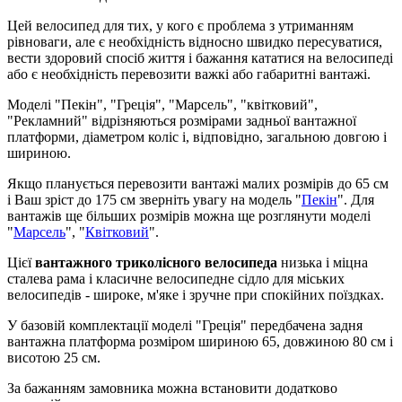
Цей велосипед для тих, у кого є проблема з утриманням
рівноваги, але є необхідність відносно швидко пересуватися,
вести здоровий спосіб життя і бажання кататися на велосипеді
або є необхідність перевозити важкі або габаритні вантажі.
Моделі "Пекін", "Греція", "Марсель", "квітковий",
"Рекламний" відрізняються розмірами задньої вантажної
платформи, діаметром коліс і, відповідно, загальною довгою і
шириною.
Якщо планується перевозити вантажі малих розмірів до 65 см
і Ваш зріст до 175 см зверніть увагу на модель "
Пекін
". Для
вантажів ще більших розмірів можна ще розглянути моделі
"
Марсель
", "
Квітковий
".
Цієї
вантажного триколісного велосипеда
низька і міцна
сталева рама і класичне велосипедне сідло для міських
велосипедів - широке, м'яке і зручне при спокійних поїздках.
У базовій комплектації моделі "Греція" передбачена задня
вантажна платформа розміром шириною 65, довжиною 80 см і
висотою 25 см.
За бажанням замовника можна встановити додатково