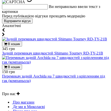
Ви неправильно ввели текст з
картинки
Перед публікацією відгуки проходять модерацію
Aналогічні
В кошик
345 грн
Задній перемикач швидкостей Shimano Tourney RD-TY-21B
В кошик
150 грн
Перемикач задній Aochida на 7 швидкостей з кріпленням під
гак (компаньола)
Про нас
Про магазин
Де ми в Миколаєві