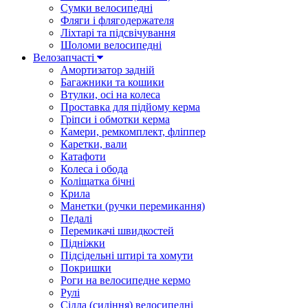
Сумки велосипедні
Фляги і флягодержателя
Ліхтарі та підсвічування
Шоломи велосипедні
Велозапчасті
Амортизатор задній
Багажники та кошики
Втулки, осі на колеса
Проставка для підйому керма
Гріпси і обмотки керма
Камери, ремкомплект, фліппер
Каретки, вали
Катафоти
Колеса і обода
Коліщатка бічні
Крила
Манетки (ручки перемикання)
Педалі
Перемикачі швидкостей
Підніжки
Підсідельні штирі та хомути
Покришки
Роги на велосипедне кермо
Рулі
Сідла (сидіння) велосипедні