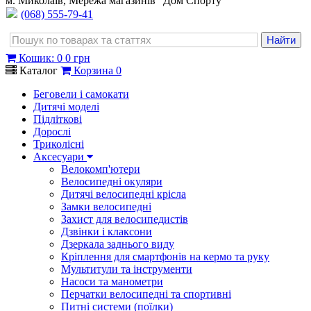
м. Миколаїв, Мережа магазинів "Дом Спорту"
(068) 555-79-41
Кошик
:
0
0 грн
Каталог
Корзина
0
Беговели і самокати
Дитячі моделі
Підліткові
Дорослі
Триколісні
Аксесуари
Велокомп'ютери
Велосипедні окуляри
Дитячі велосипедні крісла
Замки велосипедні
Захист для велосипедистів
Дзвінки і клаксони
Дзеркала заднього виду
Кріплення для смартфонів на кермо та руку
Мультитули та інструменти
Насоси та манометри
Перчатки велосипедні та спортивні
Питні системи (поїлки)