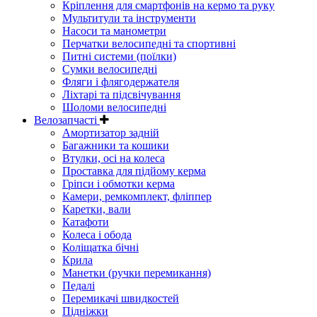
Кріплення для смартфонів на кермо та руку
Мультитули та інструменти
Насоси та манометри
Перчатки велосипедні та спортивні
Питні системи (поїлки)
Сумки велосипедні
Фляги і флягодержателя
Ліхтарі та підсвічування
Шоломи велосипедні
Велозапчасті
Амортизатор задній
Багажники та кошики
Втулки, осі на колеса
Проставка для підйому керма
Гріпси і обмотки керма
Камери, ремкомплект, фліппер
Каретки, вали
Катафоти
Колеса і обода
Коліщатка бічні
Крила
Манетки (ручки перемикання)
Педалі
Перемикачі швидкостей
Підніжки