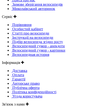
Преса про нас
Зимове зберігання велосипедів
Миколаївський авторинок
Сервіс
Порівняння
Особистий кабінет
Статті про велосипеди
Інструкції на велосипеди
Підбір велосипеда згідно росту
Велосипедний гумор - анекдоти
Велосипедний гумор - картинки
Велосипедная история
Інформація
Доставка
Оплата
Гарантії
Авторське право
Публічна оферта
Політика конфіденційності
Угода користувача
Зв'язок з нами