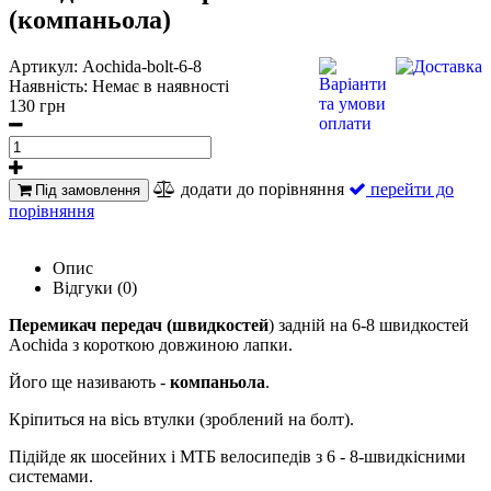
(компаньола)
Артикул:
Aochida-bolt-6-8
Наявність:
Немає в наявності
130 грн
додати до порівняння
перейти до
Під замовлення
порівняння
Опис
Відгуки (0)
Перемикач передач (швидкостей
) задній на 6-8 швидкостей
Aochida з короткою довжиною лапки.
Його ще називають -
компаньола
.
Кріпиться на вісь втулки (зроблений на болт).
Підійде як шосейних і МТБ велосипедів з 6 - 8-швидкісними
системами.